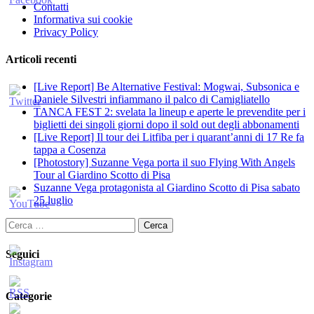
Contatti
Informativa sui cookie
Privacy Policy
Articoli recenti
[Live Report] Be Alternative Festival: Mogwai, Subsonica e
Daniele Silvestri infiammano il palco di Camigliatello
TANCA FEST 2: svelata la lineup e aperte le prevendite per i
biglietti dei singoli giorni dopo il sold out degli abbonamenti
[Live Report] Il tour dei Litfiba per i quarant’anni di 17 Re fa
tappa a Cosenza
[Photostory] Suzanne Vega porta il suo Flying With Angels
Tour al Giardino Scotto di Pisa
Suzanne Vega protagonista al Giardino Scotto di Pisa sabato
25 luglio
Ricerca
per:
Seguici
Categorie