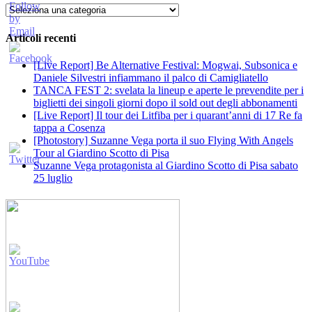
Categorie
Articoli recenti
[Live Report] Be Alternative Festival: Mogwai, Subsonica e
Daniele Silvestri infiammano il palco di Camigliatello
TANCA FEST 2: svelata la lineup e aperte le prevendite per i
biglietti dei singoli giorni dopo il sold out degli abbonamenti
[Live Report] Il tour dei Litfiba per i quarant’anni di 17 Re fa
tappa a Cosenza
[Photostory] Suzanne Vega porta il suo Flying With Angels
Tour al Giardino Scotto di Pisa
Suzanne Vega protagonista al Giardino Scotto di Pisa sabato
25 luglio