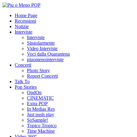
Home Page
Recensioni
Notizie
Interviste
Interviste
Singolarmente
Video Interviste
Voci dalla Quarantena
piuomenointerviste
Concerti
Photo Story
Report Concerti
Talk To
Pop Stories
QpdOn
CINEMATIC
Extra POP
In Medias Res
Just push play
SoSample!
Topico Tropico
Time Machine
Video 360°