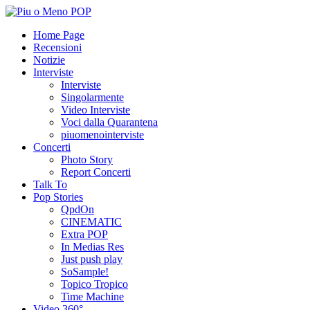
Home Page
Recensioni
Notizie
Interviste
Interviste
Singolarmente
Video Interviste
Voci dalla Quarantena
piuomenointerviste
Concerti
Photo Story
Report Concerti
Talk To
Pop Stories
QpdOn
CINEMATIC
Extra POP
In Medias Res
Just push play
SoSample!
Topico Tropico
Time Machine
Video 360°