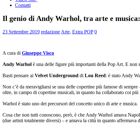
Contatti
Il genio di Andy Warhol, tra arte e music
23 Settembre 2019
redazione
Arte
,
Extra POP
0
A cura di
Giuseppe Visco
Andy Warhol
è una delle figure più importanti della Pop Art. E non s
Basti pensare ai
Velvet Underground
di
Lou Reed
: è stato Andy Wa
Non c’è da meravigliarsi se una delle copertine più famose di sempre 
oltre, in campo di copertine musicali, in quanto ha collaborato coi più
Warhol è stato uno dei precursori del concetto unico di arte e musica.
Cosa che non tutti conoscono, però, è che Andy Warhol amava Napoli. L’
(due artisti totalmente diversi) – e amava la città in quanto affermava