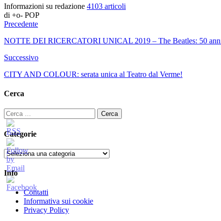
Informazioni su redazione
4103 articoli
di +o- POP
Precedente
NOTTE DEI RICERCATORI UNICAL 2019 – The Beatles: 50 anni di A
Successivo
CITY AND COLOUR: serata unica al Teatro dal Verme!
Cerca
Ricerca
per:
Categorie
Categorie
Info
Contatti
Informativa sui cookie
Privacy Policy