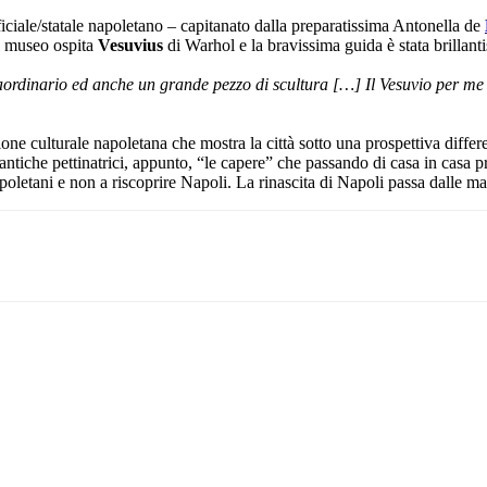
iciale/statale napoletano – capitanato dalla preparatissima Antonella de
Il museo ospita
Vesuvius
di Warhol e la bravissima guida è stata brillantis
rdinario ed anche un grande pezzo di scultura […] Il Vesuvio per me è
e culturale napoletana che mostra la città sotto una prospettiva differ
antiche pettinatrici, appunto, “le capere” che passando di casa in casa 
poletani e non a riscoprire Napoli. La rinascita di Napoli passa dalle m