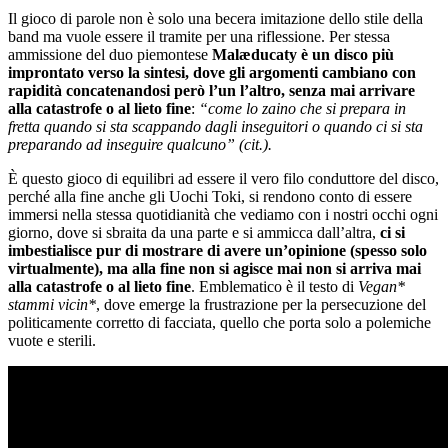
Il gioco di parole non è solo una becera imitazione dello stile della
band ma vuole essere il tramite per una riflessione. Per stessa
ammissione del duo piemontese
Malæducaty è un disco più
improntato verso la sintesi, dove gli argomenti cambiano con
rapidità concatenandosi però l’un l’altro, senza mai arrivare
alla catastrofe o al lieto fine
:
“come lo zaino che si prepara in
fretta quando si sta scappando dagli inseguitori o quando ci si sta
preparando ad inseguire qualcuno” (cit.).
È questo gioco di equilibri ad essere il vero filo conduttore del disco,
perché alla fine anche gli Uochi Toki, si rendono conto di essere
immersi nella stessa quotidianità che vediamo con i nostri occhi ogni
giorno, dove si sbraita da una parte e si ammicca dall’altra,
ci si
imbestialisce pur di mostrare di avere un’opinione (spesso solo
virtualmente), ma alla fine non si agisce mai non si arriva mai
alla catastrofe o al lieto fine
. Emblematico è il testo di
Vegan*
stammi vicin*
, dove emerge la frustrazione per la persecuzione del
politicamente corretto di facciata, quello che porta solo a polemiche
vuote e sterili.