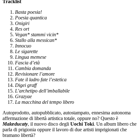
Tracklist
Basta poesia!
Poesia quantica
Onigiri
Res ort
Vegan* stammi vicin*
Stallo alla messican*
Innocuo
Le sigarette
Lingua memese
Fascia d’età
Cambia domanda
Revisionare l’amore
Fate il ladro fate l’estetica
Digei graff
L’archetipo dell’imballabile
Grazyae
La macchina del tempo libero
Autoprodotto, autopubblicato, autostampato, ennesima autonoma
affermazione di libertà artistica totale, oppure no? Questo è
Malæducaty
, il nuovo disco degli
Uochi Toki
. Un album libero che
parla di prigionia oppure il lavoro di due artisti imprigionati che
bramano libertà?