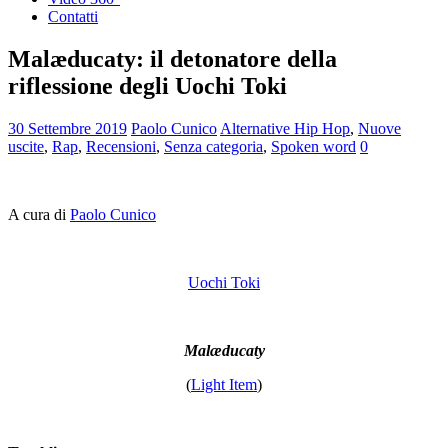
Contatti
Malæducaty: il detonatore della
riflessione degli Uochi Toki
30 Settembre 2019
Paolo Cunico
Alternative Hip Hop
,
Nuove
uscite
,
Rap
,
Recensioni
,
Senza categoria
,
Spoken word
0
A cura di
Paolo Cunico
Uochi Toki
Malæducaty
(
Light Item
)