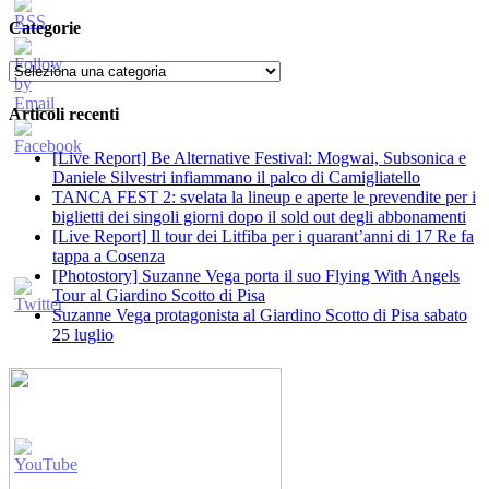
Categorie
Categorie
Articoli recenti
[Live Report] Be Alternative Festival: Mogwai, Subsonica e
Daniele Silvestri infiammano il palco di Camigliatello
TANCA FEST 2: svelata la lineup e aperte le prevendite per i
biglietti dei singoli giorni dopo il sold out degli abbonamenti
[Live Report] Il tour dei Litfiba per i quarant’anni di 17 Re fa
tappa a Cosenza
[Photostory] Suzanne Vega porta il suo Flying With Angels
Tour al Giardino Scotto di Pisa
Suzanne Vega protagonista al Giardino Scotto di Pisa sabato
25 luglio