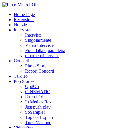
Home Page
Recensioni
Notizie
Interviste
Interviste
Singolarmente
Video Interviste
Voci dalla Quarantena
piuomenointerviste
Concerti
Photo Story
Report Concerti
Talk To
Pop Stories
QpdOn
CINEMATIC
Extra POP
In Medias Res
Just push play
SoSample!
Topico Tropico
Time Machine
Video 360°