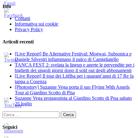
Info
Contatti
Informativa sui cookie
Privacy Policy
Articoli recenti
[Live Report] Be Alternative Festival: Mogwai, Subsonica e
Daniele Silvestri infiammano il palco di Camigliatello
TANCA FEST 2: svelata la lineup e aperte le prevendite per i
biglietti dei singoli giorni dopo il sold out degli abbonamenti
[Live Report] Il tour dei Litfiba per i quarant’anni di 17 Re fa
tappa a Cosenza
[Photostory] Suzanne Vega porta il suo Flying With Angels
Tour al Giardino Scotto di Pisa
Suzanne Vega protagonista al Giardino Scotto di Pisa sabato
25 luglio
Ricerca
per:
Seguici