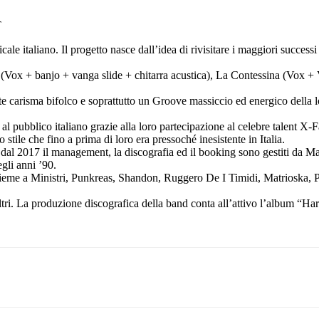
T
 italiano. Il progetto nasce dall’idea di rivisitare i maggiori successi
Vox + banjo + vanga slide + chitarra acustica), La Contessina (Vox + Vio
ante carisma bifolco e soprattutto un Groove massiccio ed energico della 
 pubblico italiano grazie alla loro partecipazione al celebre talent X-F
 stile che fino a prima di loro era pressoché inesistente in Italia.
re dal 2017 il management, la discografia ed il booking sono gestiti da
gli anni ’90.
sieme a Ministri, Punkreas, Shandon, Ruggero De I Timidi, Matrioska, Pl
altri. La produzione discografica della band conta all’attivo l’album 