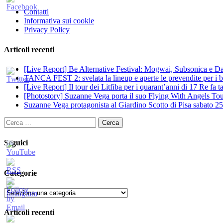
Contatti
Informativa sui cookie
Privacy Policy
Articoli recenti
[Live Report] Be Alternative Festival: Mogwai, Subsonica e Dan
TANCA FEST 2: svelata la lineup e aperte le prevendite per i big
[Live Report] Il tour dei Litfiba per i quarant’anni di 17 Re fa
[Photostory] Suzanne Vega porta il suo Flying With Angels Tour
Suzanne Vega protagonista al Giardino Scotto di Pisa sabato 25
Ricerca
per:
Seguici
Categorie
Categorie
Articoli recenti