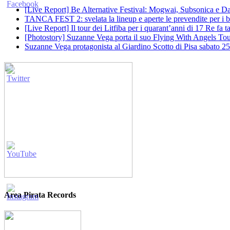
[Live Report] Be Alternative Festival: Mogwai, Subsonica e Dan
TANCA FEST 2: svelata la lineup e aperte le prevendite per i big
[Live Report] Il tour dei Litfiba per i quarant’anni di 17 Re fa
[Photostory] Suzanne Vega porta il suo Flying With Angels Tour
Suzanne Vega protagonista al Giardino Scotto di Pisa sabato 25
Area Pirata Records