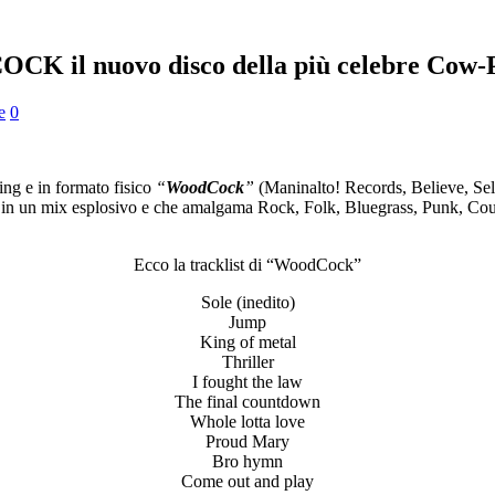
K il nuovo disco della più celebre Cow-Pu
e
0
ing e in formato fisico
“
WoodCock
”
(Maninalto! Records, Believe, Sel
 Rock in un mix esplosivo e che amalgama Rock, Folk, Bluegrass, Punk, Co
Ecco la tracklist di “WoodCock”
Sole (inedito)
Jump
King of metal
Thriller
I fought the law
The final countdown
Whole lotta love
Proud Mary
Bro hymn
Come out and play