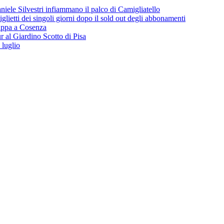
iele Silvestri infiammano il palco di Camigliatello
lietti dei singoli giorni dopo il sold out degli abbonamenti
 tappa a Cosenza
 al Giardino Scotto di Pisa
 luglio