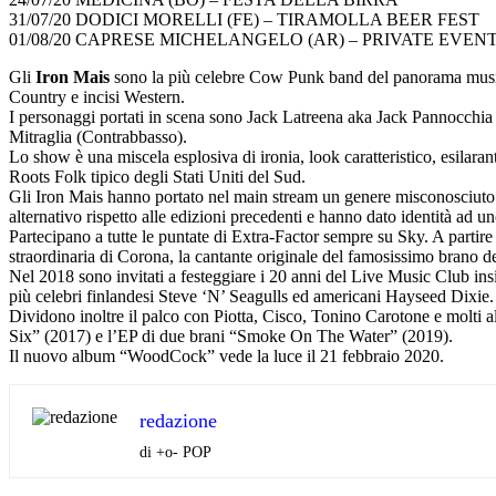
31/07/20 DODICI MORELLI (FE) – TIRAMOLLA BEER FEST
01/08/20 CAPRESE MICHELANGELO (AR) – PRIVATE EVEN
Gli
Iron Mais
sono la più celebre Cow Punk band del panorama musicale
Country e incisi Western.
I personaggi portati in scena sono Jack Latreena aka Jack Pannocchia (
Mitraglia (Contrabbasso).
Lo show è una miscela esplosiva di ironia, look caratteristico, esilar
Roots Folk tipico degli Stati Uniti del Sud.
Gli Iron Mais hanno portato nel main stream un genere misconosciuto al
alternativo rispetto alle edizioni precedenti e hanno dato identità ad uno
Partecipano a tutte le puntate di Extra-Factor sempre su Sky. A parti
straordinaria di Corona, la cantante originale del famosissimo brano de
Nel 2018 sono invitati a festeggiare i 20 anni del Live Music Club in
più celebri finlandesi Steve ‘N’ Seagulls ed americani Hayseed Dixie.
Dividono inoltre il palco con Piotta, Cisco, Tonino Carotone e molti 
Six” (2017) e l’EP di due brani “Smoke On The Water” (2019).
Il nuovo album “WoodCock” vede la luce il 21 febbraio 2020.
redazione
di +o- POP