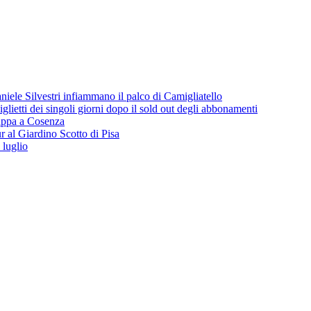
iele Silvestri infiammano il palco di Camigliatello
lietti dei singoli giorni dopo il sold out degli abbonamenti
 tappa a Cosenza
 al Giardino Scotto di Pisa
 luglio