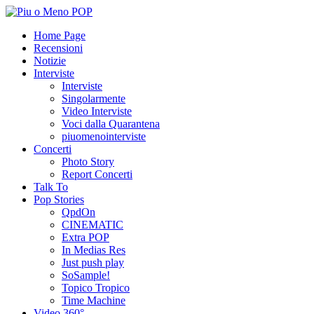
Home Page
Recensioni
Notizie
Interviste
Interviste
Singolarmente
Video Interviste
Voci dalla Quarantena
piuomenointerviste
Concerti
Photo Story
Report Concerti
Talk To
Pop Stories
QpdOn
CINEMATIC
Extra POP
In Medias Res
Just push play
SoSample!
Topico Tropico
Time Machine
Video 360°