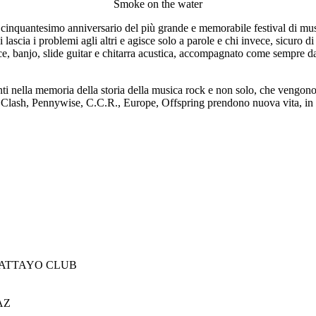
Smoke on the water
inquantesimo anniversario del più grande e memorabile festival di musi
 lascia i problemi agli altri e agisce solo a parole e chi invece, sicuro di
, banjo, slide guitar e chitarra acustica, accompagnato come sempre dal
ti nella memoria della storia della musica rock e non solo, che vengono 
lash, Pennywise, C.C.R., Europe, Offspring prendono nuova vita, in p
 PATTAYO CLUB
AZ