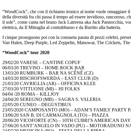
“WoodCock”, che con il richiamo ironico al nome vuole omaggiare il c
della diversità fra chi passa il tempo ad essere invidioso, rancoroso, chi
il sole”, come canta nel brano Jack Latreena aka Jack Pannocchia, voce
elettrica, da Il Mitraglia al contrabbasso e da Burrito alla batteria.
I cinque proseguono poi con la consueta parata di pezzi celebri, presen
Van Halen, Deep Purple, Led Zeppelin, Manowar, The Crickets, The C
“WoodCock” tour 2020
29/02/20 VARESE – CANTINE COPUF
06/03/20 TREVISO – HOME ROCK BAR
13/03/20 RUMBURK – BAR NA SCÊNÊ (CZ)
14/03/20 BISCHOFSWERDA – EAST CLUB (D)
21/03/20 CAVRIGLIA (AR) – OFFICINA KLEE
27/03/20 VITTUONE (MI) – HI FOLKS
04/04 /20 ROMA – KILLJOY
24/04/20 SEREGNO (MB) – SAGRA S. VALERIA
22/05/20 CUNEO – DEGUSTIBUS
23/05/2020 CAMPOSANTO (MO) – ADAM’S FAMILY PARTY
13/06/20 SAN B. DI CARMAGNOLA (TO) – PIAZZA
20/06/20 VICOFORTE (CN) – 10TH CUBRI’S AMERICAN DAY
27/06/20 SANT’ANGELO IN VADO (PU) – MOTORADUNO N
24/07/20 MEDICINA (BO) – FESTA DELLA BIRRA