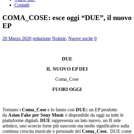
Contatti
COMA_COSE: esce oggi “DUE”, il nuovo
EP
20 Marzo 2020
redazione
Notizie
,
Nuove uscite
0
DUE
IL
NUOVO
EP DEI
Coma_Cose
FUORI OGGI
Tornano i
Coma_Cose
e lo fanno con
DUE
:
un EP prodotto
da
Asian Fake per Sony Music
e disponibile da oggi su tutte le
piattaforme digitali.
DUE
rappresenta un lato nuovo, un B side
artistico, uno scorcio forse più nascosto ma molto significativo sulla
continua crescita musicale e personale dei
Coma_Cose.
DUE come