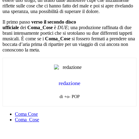
essere uno sfogo, un brano dalle atmosfere cupe che inizialmente
riflette sulle cose che ci hanno fatto del male e poi si apre rivelando
una speranza, una possibilità di superare il dolore.
Il primo passo
verso il secondo disco
ufficiale
dei
Coma_Cose
è
DUE
; una produzione raffinata di due
brani intensamente poetici che si srotolano su due differenti tappeti
musicali. È come se i
Coma_Cose
si fossero fermati a prendere una
boccata d’aria prima di ripartire per un viaggio di cui ancora non
conoscono la meta.
redazione
di +o- POP
Coma Cose
Coma_Cose