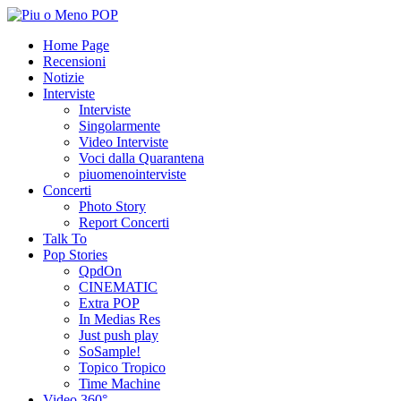
Home Page
Recensioni
Notizie
Interviste
Interviste
Singolarmente
Video Interviste
Voci dalla Quarantena
piuomenointerviste
Concerti
Photo Story
Report Concerti
Talk To
Pop Stories
QpdOn
CINEMATIC
Extra POP
In Medias Res
Just push play
SoSample!
Topico Tropico
Time Machine
Video 360°