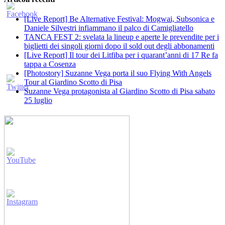
[Live Report] Be Alternative Festival: Mogwai, Subsonica e
Daniele Silvestri infiammano il palco di Camigliatello
TANCA FEST 2: svelata la lineup e aperte le prevendite per i
biglietti dei singoli giorni dopo il sold out degli abbonamenti
[Live Report] Il tour dei Litfiba per i quarant’anni di 17 Re fa
tappa a Cosenza
[Photostory] Suzanne Vega porta il suo Flying With Angels
Tour al Giardino Scotto di Pisa
Suzanne Vega protagonista al Giardino Scotto di Pisa sabato
25 luglio