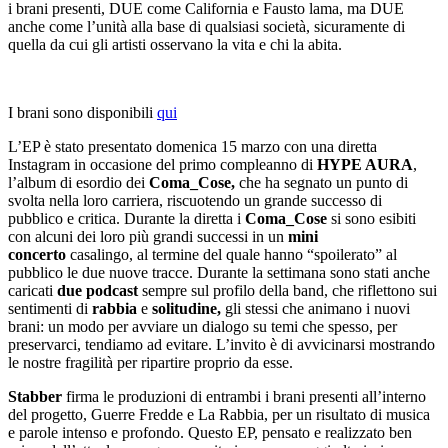
i brani presenti, DUE come California e Fausto lama, ma DUE
anche come l’unità alla base di qualsiasi società, sicuramente di
quella da cui gli artisti osservano la vita e chi la abita.
I brani sono disponibili
qui
L’EP è stato presentato domenica 15 marzo con una diretta
Instagram in occasione del primo compleanno di
HYPE AURA
,
l’album di esordio dei
Coma_Cose,
che ha segnato un punto di
svolta nella loro carriera, riscuotendo un grande successo di
pubblico e critica. Durante la diretta i
Coma_Cose
si sono esibiti
con alcuni dei loro più grandi successi in un
mini
concerto
casalingo, al termine del quale hanno “spoilerato” al
pubblico le due nuove tracce. Durante la settimana sono stati anche
caricati
due podcast
sempre sul profilo della band, che riflettono sui
sentimenti di
rabbia
e
solitudine,
gli stessi che animano i nuovi
brani: un modo per avviare un dialogo su temi che spesso, per
preservarci, tendiamo ad evitare. L’invito è di avvicinarsi mostrando
le nostre fragilità per ripartire proprio da esse.
Stabber
firma le produzioni di entrambi i brani presenti all’interno
del progetto, Guerre Fredde e La Rabbia, per un risultato di musica
e parole intenso e profondo. Questo EP, pensato e realizzato ben