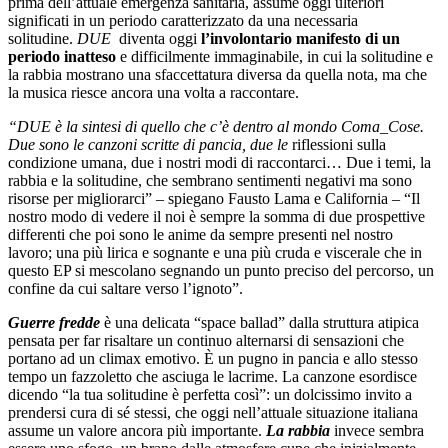
prima dell’attuale emergenza sanitaria, assume oggi ulteriori
significati in un periodo caratterizzato da una necessaria
solitudine.
DUE
diventa oggi
l’involontario manifesto di un
periodo inatteso
e difficilmente immaginabile, in cui la solitudine e
la rabbia mostrano una sfaccettatura diversa da quella nota, ma che
la musica riesce ancora una volta a raccontare.
“DUE è la sintesi di quello che c’è dentro al mondo Coma_Cose.
Due sono le canzoni scritte di pancia, due le
riflessioni sulla
condizione umana, due i nostri modi di raccontarci… Due i temi, la
rabbia e la solitudine, che sembrano sentimenti negativi ma sono
risorse per migliorarci” – spiegano Fausto Lama e California – “Il
nostro modo di vedere il noi è sempre la somma di due prospettive
differenti che poi sono le anime da sempre presenti nel nostro
lavoro; una più lirica e sognante e una più cruda e viscerale che in
questo EP si mescolano segnando un punto preciso del percorso, un
confine da cui saltare verso l’ignoto”.
Guerre fredde
è una delicata “space ballad” dalla struttura atipica
pensata per far risaltare un continuo alternarsi di sensazioni che
portano ad un climax emotivo. È un pugno in pancia e allo stesso
tempo un fazzoletto che asciuga le lacrime. La canzone esordisce
dicendo “la tua solitudine è perfetta così”: un dolcissimo invito a
prendersi cura di sé stessi, che oggi nell’attuale situazione italiana
assume un valore ancora più importante.
La rabbia
invece sembra