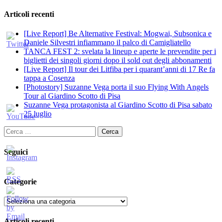
Articoli recenti
[Live Report] Be Alternative Festival: Mogwai, Subsonica e
Daniele Silvestri infiammano il palco di Camigliatello
TANCA FEST 2: svelata la lineup e aperte le prevendite per i
biglietti dei singoli giorni dopo il sold out degli abbonamenti
[Live Report] Il tour dei Litfiba per i quarant’anni di 17 Re fa
tappa a Cosenza
[Photostory] Suzanne Vega porta il suo Flying With Angels
Tour al Giardino Scotto di Pisa
Suzanne Vega protagonista al Giardino Scotto di Pisa sabato
25 luglio
Ricerca
per:
Seguici
Categorie
Categorie
Articoli recenti