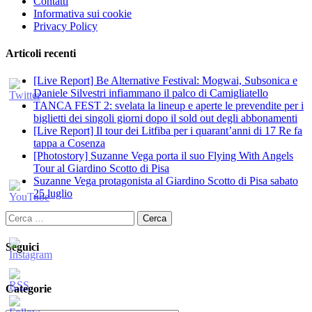
Contatti
Informativa sui cookie
Privacy Policy
Articoli recenti
[Live Report] Be Alternative Festival: Mogwai, Subsonica e
Daniele Silvestri infiammano il palco di Camigliatello
TANCA FEST 2: svelata la lineup e aperte le prevendite per i
biglietti dei singoli giorni dopo il sold out degli abbonamenti
[Live Report] Il tour dei Litfiba per i quarant’anni di 17 Re fa
tappa a Cosenza
[Photostory] Suzanne Vega porta il suo Flying With Angels
Tour al Giardino Scotto di Pisa
Suzanne Vega protagonista al Giardino Scotto di Pisa sabato
25 luglio
Ricerca
per:
Seguici
Categorie