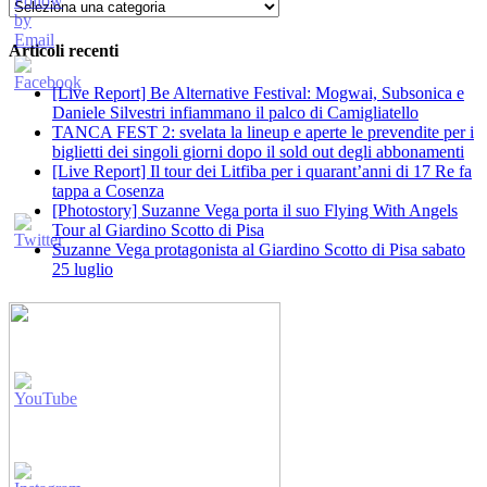
Categorie
Articoli recenti
[Live Report] Be Alternative Festival: Mogwai, Subsonica e
Daniele Silvestri infiammano il palco di Camigliatello
TANCA FEST 2: svelata la lineup e aperte le prevendite per i
biglietti dei singoli giorni dopo il sold out degli abbonamenti
[Live Report] Il tour dei Litfiba per i quarant’anni di 17 Re fa
tappa a Cosenza
[Photostory] Suzanne Vega porta il suo Flying With Angels
Tour al Giardino Scotto di Pisa
Suzanne Vega protagonista al Giardino Scotto di Pisa sabato
25 luglio