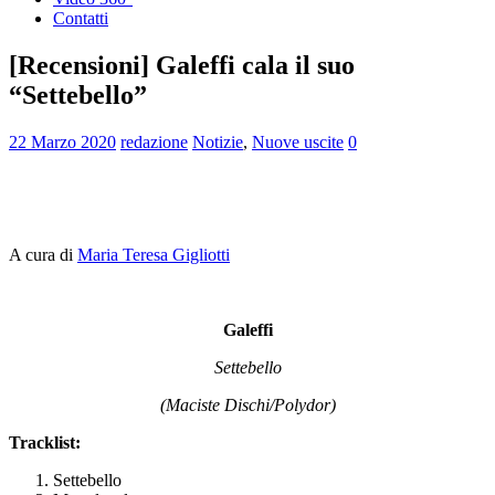
Contatti
[Recensioni] Galeffi cala il suo
“Settebello”
22 Marzo 2020
redazione
Notizie
,
Nuove uscite
0
A cura di
Maria Teresa Gigliotti
Galeffi
Settebello
(Maciste Dischi/Polydor)
Tracklist:
Settebello