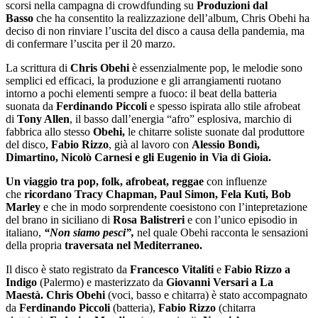
scorsi nella campagna di crowdfunding su
Produzioni dal
Basso
che ha consentito la realizzazione dell’album, Chris Obehi ha
deciso di non rinviare l’uscita del disco a causa della pandemia, ma
di confermare l’uscita per il 20 marzo.
La scrittura di
Chris Obehi
è essenzialmente pop, le melodie sono
semplici ed efficaci, la produzione e gli arrangiamenti ruotano
intorno a pochi elementi sempre a fuoco: il beat della batteria
suonata da
Ferdinando Piccoli
e spesso ispirata allo stile afrobeat
di
Tony Allen
, il basso dall’energia “afro” esplosiva, marchio di
fabbrica allo stesso
Obehi,
le chitarre soliste suonate dal produttore
del disco,
Fabio Rizzo
, già al lavoro con
Alessio Bondì,
Dimartino, Nicolò Carnesi e gli Eugenio in Via di Gioia.
Un viaggio tra pop, folk, afrobeat, reggae
con influenze
che
ricordano Tracy Chapman, Paul Simon, Fela Kuti, Bob
Marley
e che in modo sorprendente coesistono con l’intepretazione
del brano in siciliano di
Rosa Balistreri
e con l’unico episodio in
italiano,
“Non siamo pesci”,
nel quale Obehi racconta le sensazioni
della propria
traversata nel Mediterraneo.
Il disco è stato registrato da
Francesco Vitaliti
e
Fabio Rizzo a
Indigo
(Palermo) e masterizzato da
Giovanni Versari a La
Maestà.
Chris Obehi
(voci, basso e chitarra) è stato accompagnato
da
Ferdinando Piccoli
(batteria),
Fabio Rizzo
(chitarra