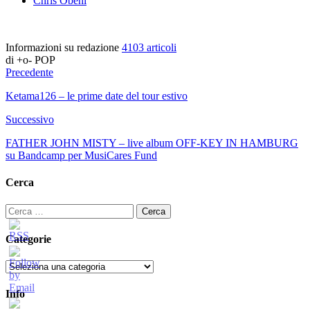
Chris Obehi
Informazioni su redazione
4103 articoli
di +o- POP
Precedente
Ketama126 – le prime date del tour estivo
Successivo
FATHER JOHN MISTY – live album OFF-KEY IN HAMBURG
su Bandcamp per MusiCares Fund
Cerca
Ricerca
per:
Categorie
Categorie
Info