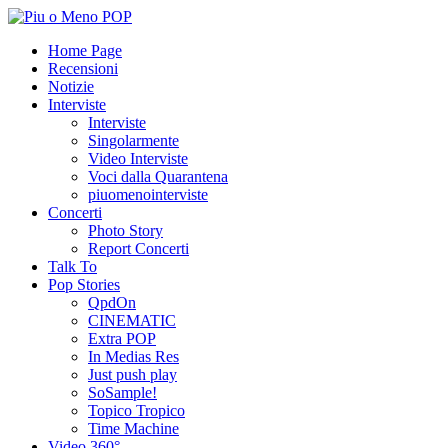
Home Page
Recensioni
Notizie
Interviste
Interviste
Singolarmente
Video Interviste
Voci dalla Quarantena
piuomenointerviste
Concerti
Photo Story
Report Concerti
Talk To
Pop Stories
QpdOn
CINEMATIC
Extra POP
In Medias Res
Just push play
SoSample!
Topico Tropico
Time Machine
Video 360°