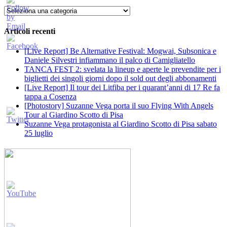
Categorie
Articoli recenti
[Live Report] Be Alternative Festival: Mogwai, Subsonica e
Daniele Silvestri infiammano il palco di Camigliatello
TANCA FEST 2: svelata la lineup e aperte le prevendite per i
biglietti dei singoli giorni dopo il sold out degli abbonamenti
[Live Report] Il tour dei Litfiba per i quarant’anni di 17 Re fa
tappa a Cosenza
[Photostory] Suzanne Vega porta il suo Flying With Angels
Tour al Giardino Scotto di Pisa
Suzanne Vega protagonista al Giardino Scotto di Pisa sabato
25 luglio