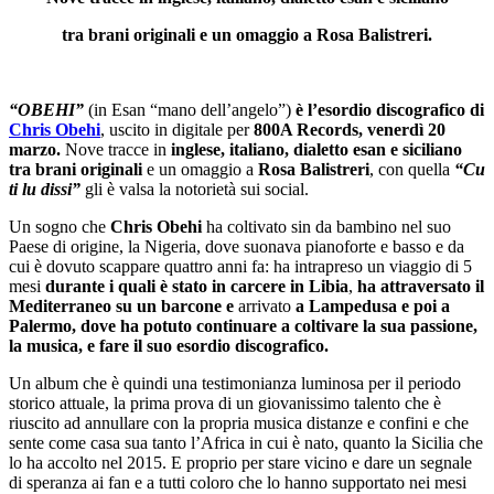
tra brani originali e un omaggio a Rosa Balistreri
.
“OBEHI”
(in Esan “mano dell’angelo”)
è l’esordio discografico di
Chris Obehi
, uscito in digitale per
800A Records, venerdì 20
marzo.
Nove tracce in
inglese, italiano, dialetto esan e siciliano
tra brani originali
e un omaggio a
Rosa Balistreri
, con quella
“Cu
ti lu dissi”
gli è valsa la notorietà sui social.
Un sogno che
Chris Obehi
ha coltivato sin da bambino nel suo
Paese di origine, la Nigeria, dove suonava pianoforte e basso e da
cui è dovuto scappare quattro anni fa: ha intrapreso un viaggio di 5
mesi
durante i quali è stato in carcere in Libia
,
ha attraversato il
Mediterraneo su un barcone e
arrivato
a Lampedusa e poi a
Palermo
, dove ha potuto continuare a coltivare la sua passione,
la musica, e fare il suo esordio discografico.
Un album che è quindi una testimonianza luminosa per il periodo
storico attuale, la prima prova di un giovanissimo talento che è
riuscito ad annullare con la propria musica distanze e confini e che
sente come casa sua tanto l’Africa in cui è nato, quanto la Sicilia che
lo ha accolto nel 2015. E proprio per stare vicino e dare un segnale
di speranza ai fan e a tutti coloro che lo hanno supportato nei mesi