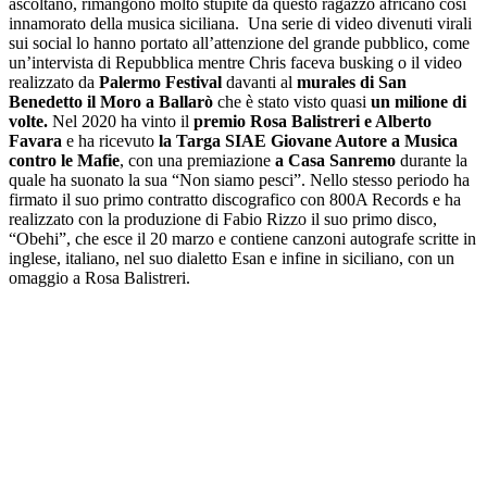
ascoltano, rimangono molto stupite da questo ragazzo africano così
innamorato della musica siciliana. Una serie di video divenuti virali
sui social lo hanno portato all’attenzione del grande pubblico, come
un’intervista di Repubblica mentre Chris faceva busking o il video
realizzato da
Palermo Festival
davanti al
murales di San
Benedetto il Moro a Ballarò
che è stato visto quasi
un milione di
volte.
Nel 2020 ha vinto il
premio Rosa Balistreri e Alberto
Favara
e ha ricevuto
la Targa SIAE Giovane Autore a Musica
contro le Mafie
, con una premiazione
a Casa Sanremo
durante la
quale ha suonato la sua “Non siamo pesci”. Nello stesso periodo ha
firmato il suo primo contratto discografico con 800A Records e ha
realizzato con la produzione di Fabio Rizzo il suo primo disco,
“Obehi”, che esce il 20 marzo e contiene canzoni autografe scritte in
inglese, italiano, nel suo dialetto Esan e infine in siciliano, con un
omaggio a Rosa Balistreri.