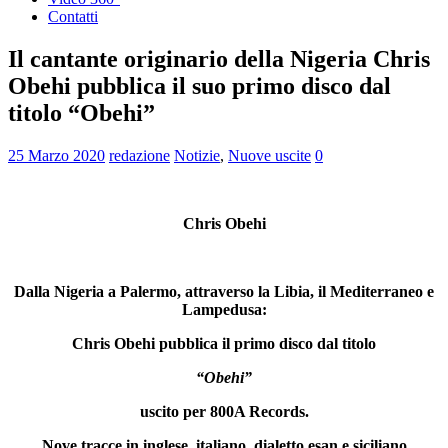
Contatti
Il cantante originario della Nigeria Chris
Obehi pubblica il suo primo disco dal
titolo “Obehi”
25 Marzo 2020
redazione
Notizie
,
Nuove uscite
0
Chris Obehi
Dalla Nigeria a Palermo, attraverso la Libia, il Mediterraneo e
Lampedusa:
Chris Obehi pubblica il primo disco dal titolo
“Obehi”
uscito per 800A Records.
Nove tracce in inglese, italiano, dialetto esan e siciliano