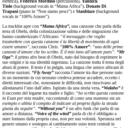
elettrica),
Federico Mordino
(percussioni),
Yannick
Tiolo
(background vocals in “Mama Africa”),
Donato Di
Trapani
(piano in “Non siamo pesci”) e
Stanblaze
(background
vocals in “100% Amore”).
La tracklist apre con
“Mama Africa”,
una canzone che parla della
terra di Obehi, della colonizzazione subita e delle migrazioni che
hanno caratterizzato l’Africano:
“il messaggio che voglio
trasmettere con questa canzone é la libertà di movimento di ogni
essere umano”,
racconta Chri
s.
“
100% Amore”
:
“una delle prime
canzoni d’amore che ho scritto. É il mio inno all’amore puro”.
“Mr
Oga”
: il primo afro beat di Obehi, nato dal bisogno di esprimere le
sue origini e la sua identità nigeriana. La canzone tratta il tema degli
abusi di potere. Il testo é in pidgin, una lingua che unisce africani di
diverse nazioni.
“Fly Away”
racconta l’amore tra due persone nato
in un momento in cui nessuno credeva potesse accadere, eccetto i
diretti interessati che, nonostante le difficoltà, non riuscivano ad
allontanarsi l’uno dall’altro. Ispirato da una storia vera
. “Walaho”
è
il racconto del legame tra madre e figlio:
“ho scritto questa canzone
in Esan per mia madre, raccontando di come una mamma sia un
esempio e abbia il compito di indicare al proprio figlio la strada
giusta da seguire”.
“Without you”
è un afro funk che parla di un
amore a distanza.
“Voice of the wind”
parla di chi é obbligato a
stare lontano dalla propria casa, non per sua volontà. Speranza nel
genere umano e sostegno al cambiamento sono temi centrali in