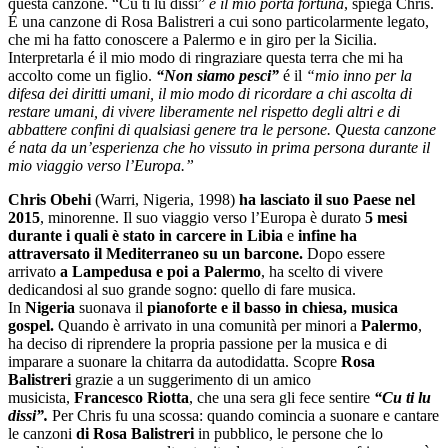
questa canzone. “Cu ti lu dissi”
é il mio porta fortuna
, spiega Chris.
É una canzone di Rosa Balistreri a cui sono particolarmente legato,
che mi ha fatto conoscere a Palermo e in giro per la Sicilia.
Interpretarla é il mio modo di ringraziare questa terra che mi ha
accolto come un figlio.
“Non siamo pesci”
é il
“mio inno per la
difesa dei diritti umani, il mio modo di ricordare a chi ascolta di
restare umani, di vivere liberamente nel rispetto degli altri e di
abbattere confini di qualsiasi genere tra le persone. Questa canzone
é nata da un’esperienza che ho vissuto in prima persona durante il
mio viaggio verso l’Europa.”
Chris Obehi
(Warri, Nigeria, 1998)
ha lasciato il suo Paese nel
2015
, minorenne. Il suo viaggio verso l’Europa è durato
5 mesi
durante i quali è stato in carcere in Libia
e
infine ha
attraversato il Mediterraneo su un barcone.
Dopo essere
arrivato
a Lampedusa e poi a Palermo
, ha scelto di vivere
dedicandosi al suo grande sogno: quello di fare musica.
In
Nigeria
suonava il
pianoforte e il basso in chiesa, musica
gospel.
Quando è arrivato in una comunità per minori a
Palermo
,
ha deciso di riprendere la propria passione per la musica e di
imparare a suonare la chitarra da autodidatta. Scopre
Rosa
Balistreri
grazie a un suggerimento di un amico
musicista,
Francesco Riotta
, che una sera gli fece sentire
“Cu ti lu
dissi”.
Per Chris fu una scossa: quando comincia a suonare e cantare
le canzoni
di Rosa Balistreri
in pubblico, le persone che lo