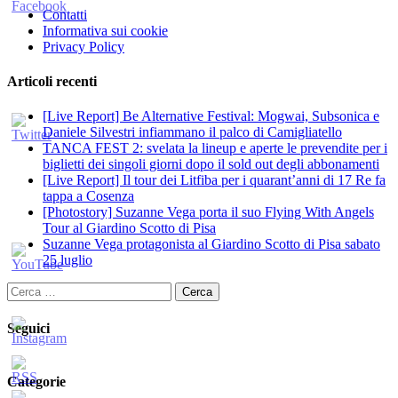
Contatti
Informativa sui cookie
Privacy Policy
Articoli recenti
[Live Report] Be Alternative Festival: Mogwai, Subsonica e
Daniele Silvestri infiammano il palco di Camigliatello
TANCA FEST 2: svelata la lineup e aperte le prevendite per i
biglietti dei singoli giorni dopo il sold out degli abbonamenti
[Live Report] Il tour dei Litfiba per i quarant’anni di 17 Re fa
tappa a Cosenza
[Photostory] Suzanne Vega porta il suo Flying With Angels
Tour al Giardino Scotto di Pisa
Suzanne Vega protagonista al Giardino Scotto di Pisa sabato
25 luglio
Ricerca
per:
Seguici
Categorie