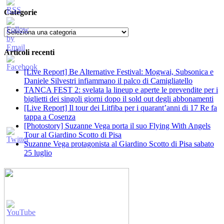
Categorie
Categorie
Articoli recenti
[Live Report] Be Alternative Festival: Mogwai, Subsonica e
Daniele Silvestri infiammano il palco di Camigliatello
TANCA FEST 2: svelata la lineup e aperte le prevendite per i
biglietti dei singoli giorni dopo il sold out degli abbonamenti
[Live Report] Il tour dei Litfiba per i quarant’anni di 17 Re fa
tappa a Cosenza
[Photostory] Suzanne Vega porta il suo Flying With Angels
Tour al Giardino Scotto di Pisa
Suzanne Vega protagonista al Giardino Scotto di Pisa sabato
25 luglio