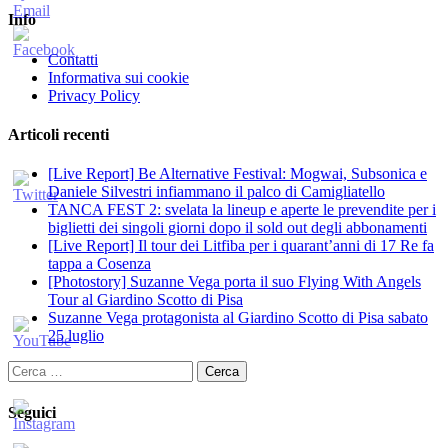
Info
Contatti
Informativa sui cookie
Privacy Policy
Articoli recenti
[Live Report] Be Alternative Festival: Mogwai, Subsonica e
Daniele Silvestri infiammano il palco di Camigliatello
TANCA FEST 2: svelata la lineup e aperte le prevendite per i
biglietti dei singoli giorni dopo il sold out degli abbonamenti
[Live Report] Il tour dei Litfiba per i quarant’anni di 17 Re fa
tappa a Cosenza
[Photostory] Suzanne Vega porta il suo Flying With Angels
Tour al Giardino Scotto di Pisa
Suzanne Vega protagonista al Giardino Scotto di Pisa sabato
25 luglio
Ricerca
per:
Seguici