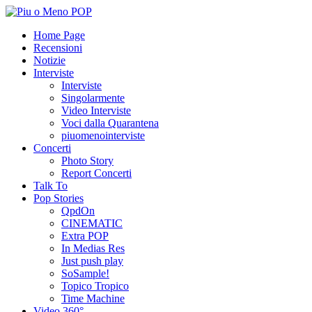
Home Page
Recensioni
Notizie
Interviste
Interviste
Singolarmente
Video Interviste
Voci dalla Quarantena
piuomenointerviste
Concerti
Photo Story
Report Concerti
Talk To
Pop Stories
QpdOn
CINEMATIC
Extra POP
In Medias Res
Just push play
SoSample!
Topico Tropico
Time Machine
Video 360°