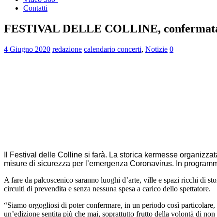
Contatti
FESTIVAL DELLE COLLINE, confermata l’e
4 Giugno 2020
redazione
calendario concerti
,
Notizie
0
Il Festival delle Colline si farà. La storica kermesse organizz
misure di sicurezza per l’emergenza Coronavirus. In programma 
A fare da palcoscenico saranno luoghi d’arte, ville e spazi ricchi di s
circuiti di prevendita e senza nessuna spesa a carico dello spettatore.
“Siamo orgogliosi di poter confermare, in un periodo così particolare, 
un’edizione sentita più che mai, soprattutto frutto della volontà di non 