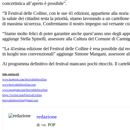
concertistica all’aperto è possibile”.
“Il Festival delle Colline, con le sue 41 edizioni, appartiene alla st
la salute dei cittadini resta la priorità, stiamo lavorando a un cartellon
di massima sicurezza. Confermiamo il nostro impegno sul versante cultu
“Siamo molto felici di poter garantire anche quest’anno uno degli appun
aggiunge Stella Spinelli, assessore alla Cultura del Comune di Carmi
“La 41esima edizione del Festival delle Colline è resa possibile dal rec
in luoghi non convenzionali” aggiunge Simone Mangani, assessore al
Al programma definitivo del festival mancano pochi ritocchi. Il cartello
Info spettacoli
www.facebook.com/
festivaldellecolline
www.festivaldellecolline.com
www.instagram.com/
festivaldellecolline
https://twitter.com/
FestivalColline
festivaldellecolline@gmail.com
redazione
di +o- POP