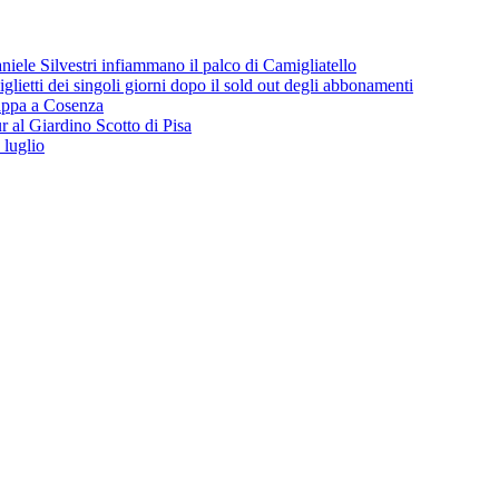
iele Silvestri infiammano il palco di Camigliatello
lietti dei singoli giorni dopo il sold out degli abbonamenti
 tappa a Cosenza
 al Giardino Scotto di Pisa
 luglio