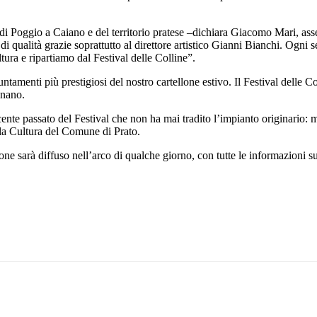
oria di Poggio a Caiano e del territorio pratese –dichiara Giacomo Mari,
e di qualità grazie soprattutto al direttore artistico Gianni Bianchi. Ogni
ra e ripartiamo dal Festival delle Colline”.
tamenti più prestigiosi del nostro cartellone estivo. Il Festival delle Co
gnano.
ente passato del Festival che non ha mai tradito l’impianto originario: m
la Cultura del Comune di Prato.
ne sarà diffuso nell’arco di qualche giorno, con tutte le informazioni su 