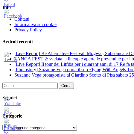
Info
Contatti
Informativa sui cookie
Privacy Policy
Articoli recenti
[Live Report] Be Alternative Festival: Mogwai, Subsonica e Dan
TANCA FEST 2: svelata la lineup e aperte le prevendite per i big
[Live Report] Il tour dei Litfiba per i quarant’anni di 17 Re fa
[Photostory] Suzanne Vega porta il suo Flying With Angels Tour
Suzanne Vega protagonista al Giardino Scotto di Pisa sabato 25
Ricerca
per:
Seguici
Categorie
Categorie