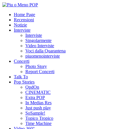
Home Page
Recensioni
Notizie
Interviste
Interviste
Singolarmente
Video Interviste
Voci dalla Quarantena
piuomenointerviste
Concerti
Photo Story
Report Concerti
Talk To
Pop Stories
QpdOn
CINEMATIC
Extra POP
In Medias Res
Just push play
SoSample!
Topico Tropico
Time Machine
Video 360°