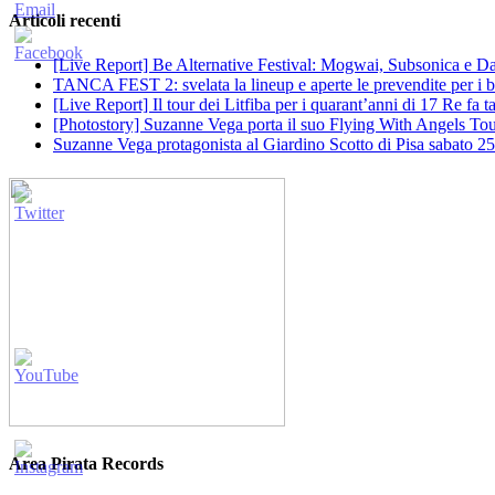
Articoli recenti
[Live Report] Be Alternative Festival: Mogwai, Subsonica e Dan
TANCA FEST 2: svelata la lineup e aperte le prevendite per i big
[Live Report] Il tour dei Litfiba per i quarant’anni di 17 Re fa
[Photostory] Suzanne Vega porta il suo Flying With Angels Tour
Suzanne Vega protagonista al Giardino Scotto di Pisa sabato 25
Area Pirata Records