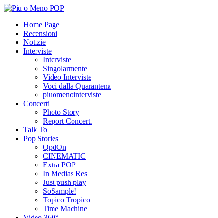
Home Page
Recensioni
Notizie
Interviste
Interviste
Singolarmente
Video Interviste
Voci dalla Quarantena
piuomenointerviste
Concerti
Photo Story
Report Concerti
Talk To
Pop Stories
QpdOn
CINEMATIC
Extra POP
In Medias Res
Just push play
SoSample!
Topico Tropico
Time Machine
Video 360°