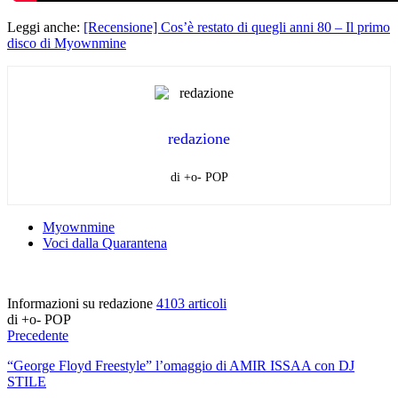
Leggi anche:
[Recensione] Cos’è restato di quegli anni 80 – Il primo
disco di Myownmine
redazione
di +o- POP
Myownmine
Voci dalla Quarantena
Informazioni su redazione
4103 articoli
di +o- POP
Precedente
“George Floyd Freestyle” l’omaggio di AMIR ISSAA con DJ
STILE