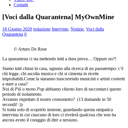
Contatti
[Voci dalla Quarantena] MyOwnMine
18 Giugno 2020
redazione
Interviste
,
Notizie
,
Voci dalla
Quarantena
0
© Arturo De Rose
La quarantena ci sta mettendo tutti a dura prova… Oppure no?!
Siamo tutti chiusi in casa, ognuno alla ricerca di un passatempo: c’è
chi legge, chi ascolta musica e chi si cimenta in ricette
improbabili.Come la staranno trascorrendo musicisti e artisti costretti
a stare a casa?
Noi di
Più o meno Pop
abbiamo chiesto loro di raccontarci questo
periodo di isolamento.
Avranno rispettato il nostro cronometro? (13 domande in 50
secondi! :))
Si tratta solo di scoprirlo insieme, guardando questa simpatica
intervista in cui ciascuno di loro ci rivelerà qualcosa che non ha
ancora avuto il coraggio di dire a nessuno.