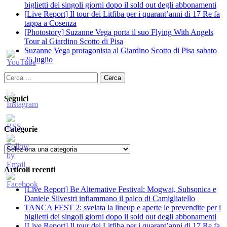
biglietti dei singoli giorni dopo il sold out degli abbonamenti
[Live Report] Il tour dei Litfiba per i quarant’anni di 17 Re fa
tappa a Cosenza
[Photostory] Suzanne Vega porta il suo Flying With Angels
Tour al Giardino Scotto di Pisa
Suzanne Vega protagonista al Giardino Scotto di Pisa sabato
25 luglio
Ricerca
per:
Seguici
Categorie
Categorie
Articoli recenti
[Live Report] Be Alternative Festival: Mogwai, Subsonica e
Daniele Silvestri infiammano il palco di Camigliatello
TANCA FEST 2: svelata la lineup e aperte le prevendite per i
biglietti dei singoli giorni dopo il sold out degli abbonamenti
[Live Report] Il tour dei Litfiba per i quarant’anni di 17 Re fa