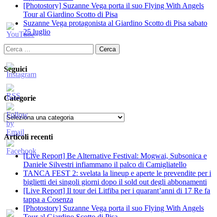
[Photostory] Suzanne Vega porta il suo Flying With Angels
Tour al Giardino Scotto di Pisa
Suzanne Vega protagonista al Giardino Scotto di Pisa sabato
25 luglio
Ricerca
per:
Seguici
Categorie
Categorie
Articoli recenti
[Live Report] Be Alternative Festival: Mogwai, Subsonica e
Daniele Silvestri infiammano il palco di Camigliatello
TANCA FEST 2: svelata la lineup e aperte le prevendite per i
biglietti dei singoli giorni dopo il sold out degli abbonamenti
[Live Report] Il tour dei Litfiba per i quarant’anni di 17 Re fa
tappa a Cosenza
[Photostory] Suzanne Vega porta il suo Flying With Angels
Tour al Giardino Scotto di Pisa