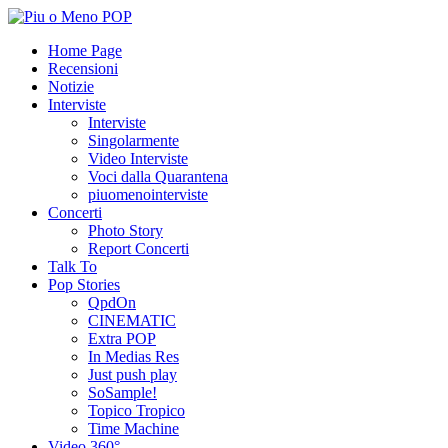
Home Page
Recensioni
Notizie
Interviste
Interviste
Singolarmente
Video Interviste
Voci dalla Quarantena
piuomenointerviste
Concerti
Photo Story
Report Concerti
Talk To
Pop Stories
QpdOn
CINEMATIC
Extra POP
In Medias Res
Just push play
SoSample!
Topico Tropico
Time Machine
Video 360°