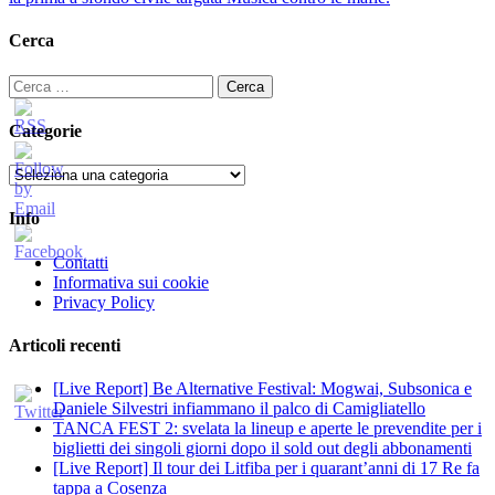
Cerca
Ricerca
per:
Categorie
Categorie
Info
Contatti
Informativa sui cookie
Privacy Policy
Articoli recenti
[Live Report] Be Alternative Festival: Mogwai, Subsonica e
Daniele Silvestri infiammano il palco di Camigliatello
TANCA FEST 2: svelata la lineup e aperte le prevendite per i
biglietti dei singoli giorni dopo il sold out degli abbonamenti
[Live Report] Il tour dei Litfiba per i quarant’anni di 17 Re fa
tappa a Cosenza