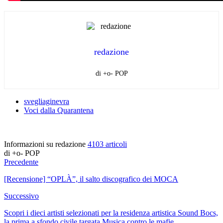
redazione
di +o- POP
svegliaginevra
Voci dalla Quarantena
Informazioni su redazione
4103 articoli
di +o- POP
Precedente
[Recensione] “OPLÀ”, il salto discografico dei MOCA
Successivo
Scopri i dieci artisti selezionati per la residenza artistica Sound Bocs,
la prima a sfondo civile targata Musica contro le mafie.