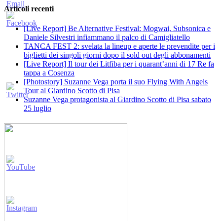
Articoli recenti
[Live Report] Be Alternative Festival: Mogwai, Subsonica e
Daniele Silvestri infiammano il palco di Camigliatello
TANCA FEST 2: svelata la lineup e aperte le prevendite per i
biglietti dei singoli giorni dopo il sold out degli abbonamenti
[Live Report] Il tour dei Litfiba per i quarant’anni di 17 Re fa
tappa a Cosenza
[Photostory] Suzanne Vega porta il suo Flying With Angels
Tour al Giardino Scotto di Pisa
Suzanne Vega protagonista al Giardino Scotto di Pisa sabato
25 luglio