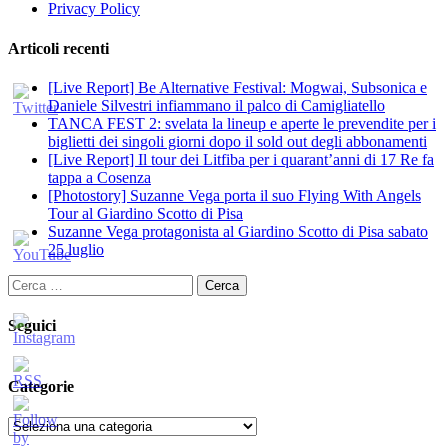
Privacy Policy
Articoli recenti
[Live Report] Be Alternative Festival: Mogwai, Subsonica e
Daniele Silvestri infiammano il palco di Camigliatello
TANCA FEST 2: svelata la lineup e aperte le prevendite per i
biglietti dei singoli giorni dopo il sold out degli abbonamenti
[Live Report] Il tour dei Litfiba per i quarant’anni di 17 Re fa
tappa a Cosenza
[Photostory] Suzanne Vega porta il suo Flying With Angels
Tour al Giardino Scotto di Pisa
Suzanne Vega protagonista al Giardino Scotto di Pisa sabato
25 luglio
Ricerca
per:
Seguici
Categorie
Categorie