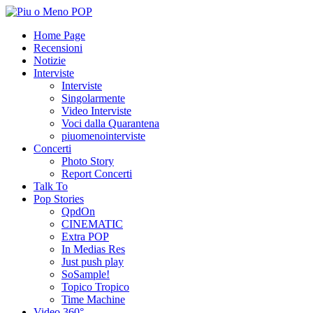
Home Page
Recensioni
Notizie
Interviste
Interviste
Singolarmente
Video Interviste
Voci dalla Quarantena
piuomenointerviste
Concerti
Photo Story
Report Concerti
Talk To
Pop Stories
QpdOn
CINEMATIC
Extra POP
In Medias Res
Just push play
SoSample!
Topico Tropico
Time Machine
Video 360°