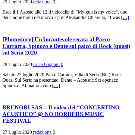
29 Luglio 2020
redazione
0
Esce il 1 Agosto alle 12 il videoclip di “My gun is my voice“, uno
dei cinque brani del nuovo Ep di Alessandra Chiarello, “I was
[…]
[Photostory] Un’incantevole serata al Parco
Carrarra, Spinozo e Dente sul palco di Rock (quasi)
sul Serio 2020
28 Luglio 2020
Luca Gipponi
0
Sabato 25 luglio 2020 Parco Carrara, Villa di Serio (BG) Rock
Quasi Sul Serio ha presentato: Dente – Acoustic Set openact:
Spinozo Abbiamo avuto
[…]
BRUNORI SAS – Il video del “CONCERTINO
ACUSTICO” @ NO BORDERS MUSIC
FESTIVAL
27 Luglio 2020
redazione
0