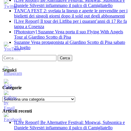
[Live Report] Be Alternative Festival: Mogwai, Subsonica e
Daniele Silvestri infiammano il palco di Camigliatello
TANCA FEST 2: svelata la lineup e aperte le prevendite per i
biglietti dei singoli giorni dopo il sold out degli abbonamenti
[Live Report] Il tour dei Litfiba per i quarant’anni di 17 Re fa
tappa a Cosenza
[Photostory] Suzanne Vega porta il suo Flying With Angels
Tour al Giardino Scotto di Pisa
Suzanne Vega protagonista al Giardino Scotto di Pisa sabato
25 luglio
Ricerca
per:
Seguici
Categorie
Categorie
Articoli recenti
[Live Report] Be Alternative Festival: Mogwai, Subsonica e
Daniele Silvestri infiammano il palco di Camigliatello