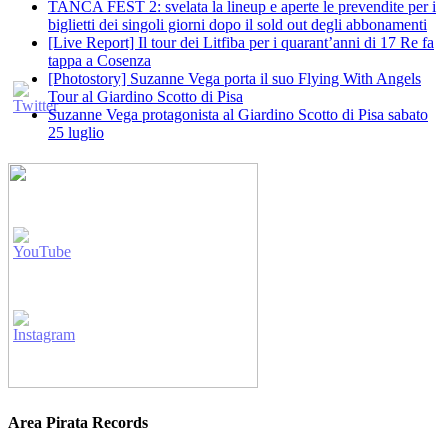
TANCA FEST 2: svelata la lineup e aperte le prevendite per i
biglietti dei singoli giorni dopo il sold out degli abbonamenti
[Live Report] Il tour dei Litfiba per i quarant’anni di 17 Re fa
tappa a Cosenza
[Photostory] Suzanne Vega porta il suo Flying With Angels
Tour al Giardino Scotto di Pisa
Suzanne Vega protagonista al Giardino Scotto di Pisa sabato
25 luglio
Area Pirata Records