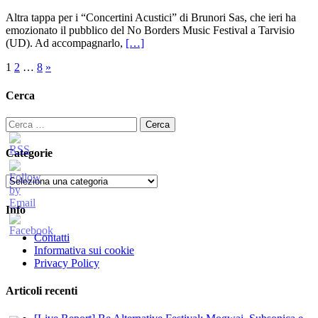
Altra tappa per i “Concertini Acustici” di Brunori Sas, che ieri ha
emozionato il pubblico del No Borders Music Festival a Tarvisio
(UD). Ad accompagnarlo,
[…]
Paginazione
1
2
…
8
»
degli
Cerca
articoli
Ricerca
per:
Categorie
Categorie
Info
Contatti
Informativa sui cookie
Privacy Policy
Articoli recenti