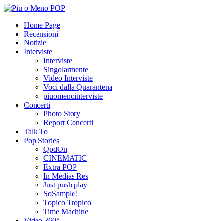
Home Page
Recensioni
Notizie
Interviste
Interviste
Singolarmente
Video Interviste
Voci dalla Quarantena
piuomenointerviste
Concerti
Photo Story
Report Concerti
Talk To
Pop Stories
QpdOn
CINEMATIC
Extra POP
In Medias Res
Just push play
SoSample!
Topico Tropico
Time Machine
Video 360°