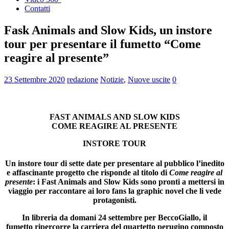
Contatti
Fask Animals and Slow Kids, un instore
tour per presentare il fumetto “Come
reagire al presente”
23 Settembre 2020
redazione
Notizie
,
Nuove uscite
0
FAST ANIMALS AND SLOW KIDS
COME REAGIRE AL PRESENTE
INSTORE TOUR
Un instore tour di sette date per presentare al pubblico l’inedito
e affascinante progetto che risponde al titolo di
Come reagire al
presente
: i Fast Animals and Slow Kids sono pronti a mettersi in
viaggio per raccontare ai loro fans la graphic novel che li vede
protagonisti.
In libreria da domani 24 settembre per BeccoGiallo, il
fumetto ripercorre la carriera del quartetto perugino composto