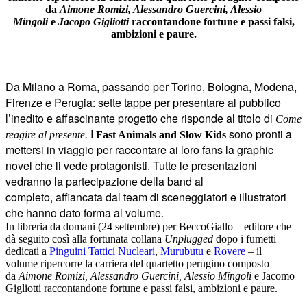
da
Aimone Romizi, Alessandro Guercini, Alessio
Mingoli
e
Jacopo Gigliotti
raccontandone fortune e passi falsi,
ambizioni e paure.
Da Milano a Roma, passando per Torino, Bologna, Modena,
Firenze e Perugia: sette tappe per presentare al pubblico
l’inedito e affascinante progetto che risponde al titolo di
Come
I
sono pronti a
reagire al presente.
Fast Animals and Slow Kids
mettersi in viaggio per raccontare ai loro fans la graphic
novel che li vede protagonisti. Tutte le presentazioni
vedranno la partecipazione della band al
completo, affiancata dal team di sceneggiatori e illustratori
che hanno dato
forma al volume.
In libreria da domani (24 settembre) per BeccoGiallo – editore che
dà seguito così alla fortunata collana
Unplugged
dopo i fumetti
dedicati a
Pinguini Tattici Nucleari
,
Murubutu
e
Rovere
– il
volume ripercorre la carriera del quartetto perugino composto
da
Aimone Romizi, Alessandro Guercini, Alessio Mingoli
e Jacomo
Gigliotti raccontandone fortune e passi falsi, ambizioni e paure.