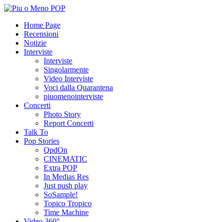
Home Page
Recensioni
Notizie
Interviste
Interviste
Singolarmente
Video Interviste
Voci dalla Quarantena
piuomenointerviste
Concerti
Photo Story
Report Concerti
Talk To
Pop Stories
QpdOn
CINEMATIC
Extra POP
In Medias Res
Just push play
SoSample!
Topico Tropico
Time Machine
Video 360°