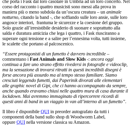
che porta i Fask dal loro casolare in Umbria ad un loro concerto. Nel
corso del racconto i quattro musicisti sono messi alla prova in
maniera più o meno subdola da un’oscura creatura – un
animale
notturno
, citando la band -, che soffiando sulle loro ansie, sulle loro
angosce interiori, frantuma le sicurezze e la coesione del gruppo.
Solo grazie all’irresistibile desiderio di suonare e soprattutto alla
salda e duratura amicizia che lega i quattro, i Fask riusciranno a
superare ogni tensione e a salire per l’ennesima volta, tutti insieme,
le scalette che portano al palcoscenico.
“Essere protagonisti di un fumetto è davvero incredibile
–
commentano i
Fast Animals and Slow Kids
-:
ancora oggi
continua a fare uno strano effetto rivedersi in fotografie e videoclip,
ma la sensazione di trovarsi ritratti in questi incredibili disegni è
forse ancora più assurdo ma al tempo stesso familiare. Siamo
cresciuti leggendo fumetti, dai Paperinik divorati alle elementari
alle graphic novel di
Gipi
, che ci hanno accompagnato da sempre,
anche quando eravamo chiusi nelle quattro mura di casa durante il
lockdown. Mai avremmo immaginato di ripercorrere ricordi di
questi anni di band in un viaggio in van all’interno di un fumetto”.
Il libro é disponibile
QUI
in preorder autografato da tutti i
componenti della band sullo shop di Woodworm Label,
oppure
QUI
nella versione classica su Amazon.