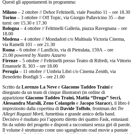
Questi gli appuntamenti in programma:
Milano
– 2 ottobre // Dehor Feltrinelli, viale Pasubio 11 – ore 18.30
Torino
– 3 ottobre // Off Topic, via Giorgio Pallavicino 35 – due
turni: ore 15.30 e 17.30
Bologna
– 4 ottobre // Feltrinelli Galleria, piazza Ravegnana – ore
18.00
Modena
– 4 ottobre // Mondadori c/o Multisala Victoria Cinema,
via Ramelli 101 – ore 21.30
Roma
– 6 ottobre // Lanificio, via di Pietralata, 159A – ore
21.00
powered by Nastro Azzurro
Firenze
– 5 ottobre // Feltrinelli presso Teatro di Rifredi, via Vittorio
Emanuele II, 303 – ore 18.00
Perugia
– 11 ottobre // Umbria Libri c/o Cinema Zenith, via
Benedetto Bonfigli 5 – ore 21.00
Scritto da
Lorenzo La Neve
e
Giacomo Taddeo Traini
e
disegnato da un team di cinque illustratori (in ordine di
apparizione
Giacomo Taddeo Traini, Mattia “Drugo” Secci,
Alessandra Marsili, Zeno Colangelo
e
Jacopo Starace
), il libro è
impreziosito dalla copertina di
Davide Toffolo
, frontman dei
Tre
Allegri Ragazzi Morti
, fumettista e grande amico della band.
Decisivo è risultato poi l’apporto diretto dei quattro Fask, entusiasti
fin da subito del progetto e disposti a raccontarsi senza giri di parole.
Il volume è strutturato come uno sgangherato road movie a puntate