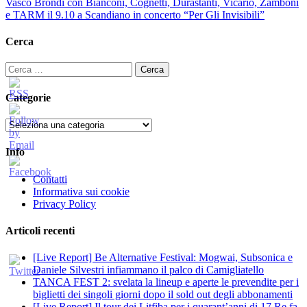
Vasco Brondi con Bianconi, Cognetti, Durastanti, Vicario, Zamboni
e TARM il 9.10 a Scandiano in concerto “Per Gli Invisibili”
Cerca
Ricerca
per:
Categorie
Categorie
Info
Contatti
Informativa sui cookie
Privacy Policy
Articoli recenti
[Live Report] Be Alternative Festival: Mogwai, Subsonica e
Daniele Silvestri infiammano il palco di Camigliatello
TANCA FEST 2: svelata la lineup e aperte le prevendite per i
biglietti dei singoli giorni dopo il sold out degli abbonamenti
[Live Report] Il tour dei Litfiba per i quarant’anni di 17 Re fa