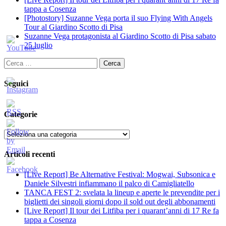
tappa a Cosenza
[Photostory] Suzanne Vega porta il suo Flying With Angels
Tour al Giardino Scotto di Pisa
Suzanne Vega protagonista al Giardino Scotto di Pisa sabato
25 luglio
Ricerca
per:
Seguici
Categorie
Categorie
Articoli recenti
[Live Report] Be Alternative Festival: Mogwai, Subsonica e
Daniele Silvestri infiammano il palco di Camigliatello
TANCA FEST 2: svelata la lineup e aperte le prevendite per i
biglietti dei singoli giorni dopo il sold out degli abbonamenti
[Live Report] Il tour dei Litfiba per i quarant’anni di 17 Re fa
tappa a Cosenza