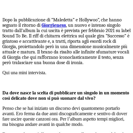
Dopo la pubblicazione di “Maledetta” e Hollywoo”, che hanno
segnato il ritorno di
Giorgieness
,
un nuovo e intenso singolo
tratto dall’album la cui uscita è prevista per febbraio 2021 su label
Sound To Be
.
Il riff di chitarra elettrica sul quale gira “Successo” è
grintoso e accattivante e, a tratti, riporta agli esordi rock di
Giorgia, proiettandolo però in una dimensione musicalmente più
attuale e matura. Il brano da risalto alle infinite sfumature vocali
di Giorgia che qui rafforzano iconoclasticamente il testo, senza
però tralasciare una buona dose di ironia.
Qui una mini intervista.
Da dove nasce la scelta di pubblicare un singolo in un momento
così delicato dove non si può suonare dal vivo?
Penso che se hai iniziato un discorso devi quantomeno portarlo
avanti. Ero ferma da due anni discograficamente e sentivo di dover
fare uscire queste canzoni ora. Per l’album aspetto tempi migliori,
ma bisogna andare avanti in qualche modo.