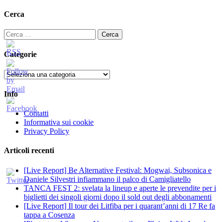
Cerca
Ricerca
per:
Categorie
Categorie
Info
Contatti
Informativa sui cookie
Privacy Policy
Articoli recenti
[Live Report] Be Alternative Festival: Mogwai, Subsonica e
Daniele Silvestri infiammano il palco di Camigliatello
TANCA FEST 2: svelata la lineup e aperte le prevendite per i
biglietti dei singoli giorni dopo il sold out degli abbonamenti
[Live Report] Il tour dei Litfiba per i quarant’anni di 17 Re fa
tappa a Cosenza