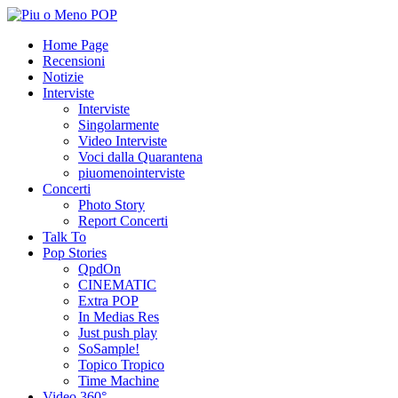
Home Page
Recensioni
Notizie
Interviste
Interviste
Singolarmente
Video Interviste
Voci dalla Quarantena
piuomenointerviste
Concerti
Photo Story
Report Concerti
Talk To
Pop Stories
QpdOn
CINEMATIC
Extra POP
In Medias Res
Just push play
SoSample!
Topico Tropico
Time Machine
Video 360°