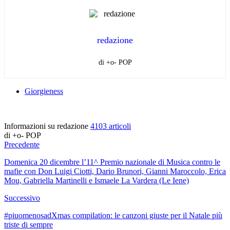
redazione
di +o- POP
Giorgieness
Informazioni su redazione
4103 articoli
di +o- POP
Precedente
Domenica 20 dicembre l’11^ Premio nazionale di Musica contro le
mafie con Don Luigi Ciotti, Dario Brunori, Gianni Maroccolo, Erica
Mou, Gabriella Martinelli e Ismaele La Vardera (Le Iene)
Successivo
#piuomenosadXmas compilation: le canzoni giuste per il Natale più
triste di sempre