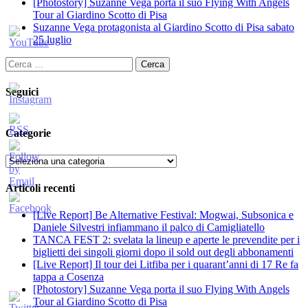
[Photostory] Suzanne Vega porta il suo Flying With Angels
Tour al Giardino Scotto di Pisa
Suzanne Vega protagonista al Giardino Scotto di Pisa sabato
25 luglio
Ricerca
per:
Seguici
Categorie
Categorie
Articoli recenti
[Live Report] Be Alternative Festival: Mogwai, Subsonica e
Daniele Silvestri infiammano il palco di Camigliatello
TANCA FEST 2: svelata la lineup e aperte le prevendite per i
biglietti dei singoli giorni dopo il sold out degli abbonamenti
[Live Report] Il tour dei Litfiba per i quarant’anni di 17 Re fa
tappa a Cosenza
[Photostory] Suzanne Vega porta il suo Flying With Angels
Tour al Giardino Scotto di Pisa