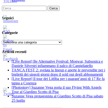
Ricerca
per:
Seguici
Categorie
Categorie
Articoli recenti
[Live Report] Be Alternative Festival: Mogwai, Subsonica e
Daniele Silvestri infiammano il palco di Camigliatello
TANCA FEST 2: svelata la lineup e aperte le prevendite per i
biglietti dei singoli giorni dopo il sold out degli abbonamenti
[Live Report] Il tour dei Litfiba per i quarant’anni di 17 Re fa
tappa a Cosenza
[Photostory] Suzanne Vega porta il suo Flying With Angels
Tour al Giardino Scotto di Pisa
Suzanne Vega protagonista al Giardino Scotto di Pisa sabato
25 luglio