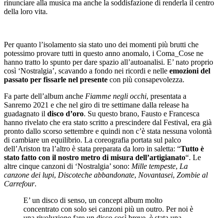
rinunciare alla musica ma anche la soddisfazione di renderla il centro
della loro vita.
Per quanto l’isolamento sia stato uno dei momenti più brutti che
potessimo provare tutti in questo anno anomalo, i Coma_Cose ne
hanno tratto lo spunto per dare spazio all’autoanalisi. E’ nato proprio
così ‘Nostralgia’, scavando a fondo nei ricordi e nelle
emozioni del
passato per fissarle nel presente
con più consapevolezza.
Fa parte dell’album anche
Fiamme negli occhi
, presentata a
Sanremo 2021 e che nel giro di tre settimane dalla release ha
guadagnato il
disco d’oro
. Su questo brano, Fausto e Francesca
hanno rivelato che era stato scritto a prescindere dal Festival, era già
pronto dallo scorso settembre e quindi non c’è stata nessuna volontà
di cambiare un equilibrio. La coreografia portata sul palco
dell’Ariston tra l’altro è stata preparata da loro in saletta: “
Tutto è
stato fatto con il nostro metro di misura dell’artigianato
“. Le
altre cinque canzoni di ‘Nostralgia’ sono:
Mille tempeste
,
La
canzone dei lupi
,
Discoteche abbandonate
,
Novantasei
,
Zombie al
Carrefour
.
E’ un disco di senso, un concept album molto
concentrato con solo sei canzoni più un outro. Per noi è
una rivoluzione fare un disco così breve, è stata una