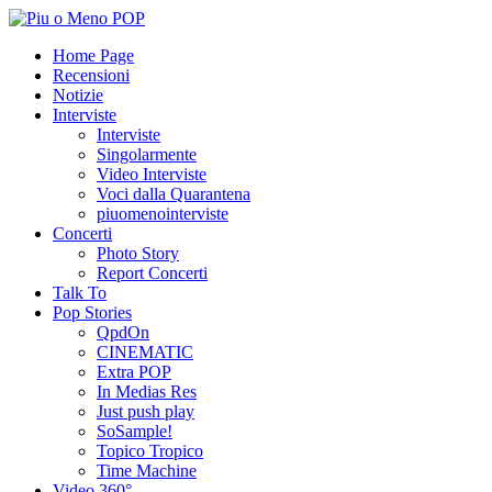
Home Page
Recensioni
Notizie
Interviste
Interviste
Singolarmente
Video Interviste
Voci dalla Quarantena
piuomenointerviste
Concerti
Photo Story
Report Concerti
Talk To
Pop Stories
QpdOn
CINEMATIC
Extra POP
In Medias Res
Just push play
SoSample!
Topico Tropico
Time Machine
Video 360°