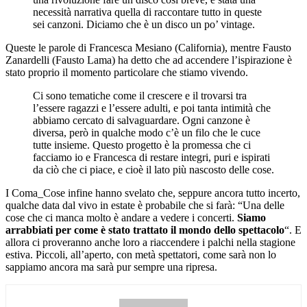
necessità narrativa quella di raccontare tutto in queste
sei canzoni. Diciamo che è un disco un po’ vintage.
Queste le parole di Francesca Mesiano (California), mentre Fausto
Zanardelli (Fausto Lama) ha detto che ad accendere l’ispirazione è
stato proprio il momento particolare che stiamo vivendo.
Ci sono tematiche come il crescere e il trovarsi tra
l’essere ragazzi e l’essere adulti, e poi tanta intimità che
abbiamo cercato di salvaguardare. Ogni canzone è
diversa, però in qualche modo c’è un filo che le cuce
tutte insieme. Questo progetto è la promessa che ci
facciamo io e Francesca di restare integri, puri e ispirati
da ciò che ci piace, e cioè il lato più nascosto delle cose.
I Coma_Cose infine hanno svelato che, seppure ancora tutto incerto,
qualche data dal vivo in estate è probabile che si farà: “Una delle
cose che ci manca molto è andare a vedere i concerti.
Siamo
arrabbiati per come è stato trattato il mondo dello spettacolo
“. E
allora ci proveranno anche loro a riaccendere i palchi nella stagione
estiva. Piccoli, all’aperto, con metà spettatori, come sarà non lo
sappiamo ancora ma sarà pur sempre una ripresa.