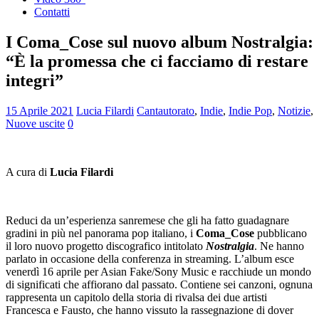
Contatti
I Coma_Cose sul nuovo album Nostralgia:
“È la promessa che ci facciamo di restare
integri”
15 Aprile 2021
Lucia Filardi
Cantautorato
,
Indie
,
Indie Pop
,
Notizie
,
Nuove uscite
0
A cura di
Lucia Filardi
Reduci da un’esperienza sanremese che gli ha fatto guadagnare
gradini in più nel panorama pop italiano, i
Coma_Cose
pubblicano
il loro nuovo progetto discografico intitolato
Nostralgia
. Ne hanno
parlato in occasione della conferenza in streaming. L’album esce
venerdì 16 aprile per Asian Fake/Sony Music e racchiude un mondo
di significati che affiorano dal passato. Contiene sei canzoni, ognuna
rappresenta un capitolo della storia di rivalsa dei due artisti
Francesca e Fausto, che hanno vissuto la rassegnazione di dover