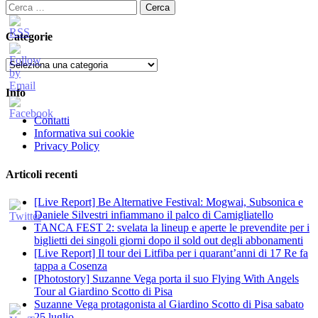
Ricerca
per:
Categorie
Categorie
Info
Contatti
Informativa sui cookie
Privacy Policy
Articoli recenti
[Live Report] Be Alternative Festival: Mogwai, Subsonica e
Daniele Silvestri infiammano il palco di Camigliatello
TANCA FEST 2: svelata la lineup e aperte le prevendite per i
biglietti dei singoli giorni dopo il sold out degli abbonamenti
[Live Report] Il tour dei Litfiba per i quarant’anni di 17 Re fa
tappa a Cosenza
[Photostory] Suzanne Vega porta il suo Flying With Angels
Tour al Giardino Scotto di Pisa
Suzanne Vega protagonista al Giardino Scotto di Pisa sabato
25 luglio