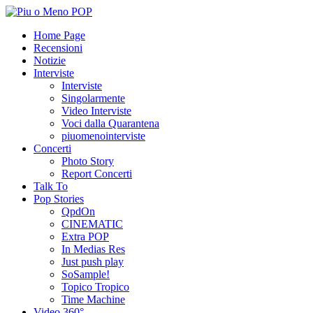
Home Page
Recensioni
Notizie
Interviste
Interviste
Singolarmente
Video Interviste
Voci dalla Quarantena
piuomenointerviste
Concerti
Photo Story
Report Concerti
Talk To
Pop Stories
QpdOn
CINEMATIC
Extra POP
In Medias Res
Just push play
SoSample!
Topico Tropico
Time Machine
Video 360°