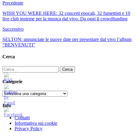
Precedente
WISH YOU WERE HERE: 32 concerti epocali, 32 fumettisti e 10
live club insieme per la musica dal vivo. Da oggi il crowdfunding
Successivo
SELTON: annunciate le nuove date per presentare dal vivo l’album
“BENVENUTI”
Cerca
Ricerca
per:
Categorie
Categorie
Info
Contatti
Informativa sui cookie
Privacy Policy