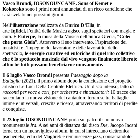
Vasco Brondi, IOSONOUNCANE, Sons of Kemet e
Kokoroko
sono i primi nomi annunciati di un ricco cartellone che
sarà svelato nei prossimi giorni.
Nell’
illustrazione
realizzata da
Enrico D’Elia
, in
arte
Infidel,
l’entità della Musica agisce sugli spettatori con magia e
cura. È
Euterpe
, la musa della Musica dell’antica Grecia, “
Colei
che porta Gioia
”. Attraverso il suo intervento, l’ispirazione dei
musicisti e l’impegno dei lavoratori e delle lavoratrici dello
spettacolo,
le energie curative ed euforiche di quel rito collettivo
che è lo spettacolo musicale dal vivo vengono finalmente liberate
affinché tutti possano beneficiarne nuovamente.
Il
6 luglio Vasco Brondi
presenta
Paesaggio dopo la
Battaglia
(2021), il primo album dopo la conclusione del progetto
artistico Le Luci Della Centrale Elettrica. Un disco intenso, fatto
di
racconti per voce e cori, per orchestra e sintetizzatori:
10 tracce che
raccontano la nuova visione del cantautore ferrarese tra battaglie
intime e universali, crescita e ricerca, attraversando territori di perdite
e conquiste.
Il
23 luglio IOSONOUNCANE
porta sul palco il suo nuovo
monumentale
Ira
. A sei anni di distanza dal disco
Die
, Jacopo Incani
torna con un meraviglioso album, in cui si intrecciano elettronica,
psichedelia, echi del Maghreb e reminiscenze jazz, consacrandolo