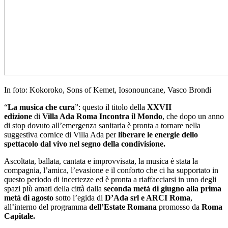
In foto: Kokoroko, Sons of Kemet, Iosonouncane, Vasco Brondi
“
La musica che cura
”: questo il titolo della
XXVII
edizione
di
Villa Ada Roma Incontra il Mondo
, che dopo un anno
di stop dovuto all’emergenza sanitaria è pronta a tornare nella
suggestiva cornice di Villa Ada per
liberare le energie dello
spettacolo dal vivo nel segno della condivisione.
Ascoltata, ballata, cantata e improvvisata, la musica è stata la
compagnia, l’amica, l’evasione e il conforto che ci ha supportato in
questo periodo di incertezze ed è pronta a riaffacciarsi in uno degli
spazi più amati della città dalla
seconda metà di giugno alla prima
metà di agosto
sotto l’egida di
D’Ada srl e ARCI Roma
,
all’interno del programma
dell’Estate Romana
promosso da
Roma
Capitale
.