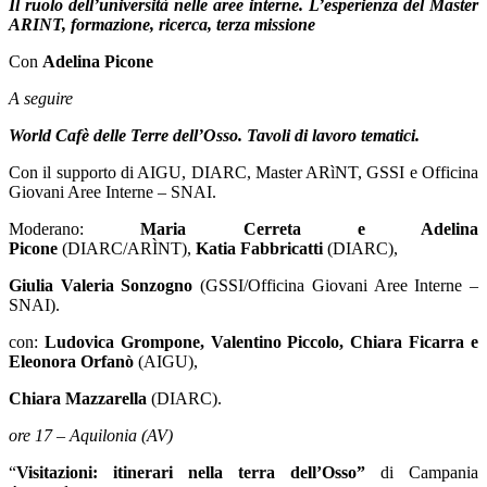
Il ruolo dell’università nelle aree interne. L’esperienza del Master
ARINT, formazione, ricerca, terza missione
Con
Adelina Picone
A seguire
World Cafè delle Terre dell’Osso. Tavoli di lavoro tematici.
Con il supporto di AIGU, DIARC, Master ARìNT, GSSI e Officina
Giovani Aree Interne –
SNAI.
Moderano:
Maria Cerreta e Adelina
Picone
(DIARC/ARÌNT),
Katia Fabbricatti
(DIARC),
Giulia Valeria Sonzogno
(GSSI/Officina Giovani Aree Interne –
SNAI).
con:
Ludovica Grompone, Valentino Piccolo, Chiara Ficarra e
Eleonora Orfanò
(AIGU),
Chiara Mazzarella
(DIARC).
ore 17 – Aquilonia (AV)
“
Visitazioni: itinerari nella terra dell’Osso”
di Campania