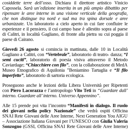
cosiddette terre dell’osso.
Dichiara il direttore artistico Vinicio
Capossela.
Sarà un’edizione inserita in un più ampio dibattito per
ripensare le aree interne in una visione verticale della geografia,
che non distingue tra nord e sud ma tra spina dorsale e aree
urbanizzate.
Un laboratorio a cielo aperto in cui fare confluire le
esperienze e il pensiero, il cui campo base è allestito sopra al paese
di Calitri, in località Gagliano, di fronte alla pietra su cui poggia il
paese di Cairano.
Giovedì 26 agosto
si comincia in mattinata, dalle 10 in Località
Gagliano a Calitri, con
“Vertebrale”
, laboratorio di teatro- danza;
“I
semi cuciti”
, laboratorio di poesia visiva attraverso il Metodo
Caviardage;
“Chiacchiere con filo”
, con la collaborazione di MedA
Museo Etnografico di Aquilonia ”Beniamino Tartaglia e
“Il filo
imperfetto”
, laboratorio di sartoria ecologica.
Proseguono anche le lezioni della Libera Università per Ripetenti
con
Piero Lacorazza
e l’antropologo
Vito Teti
in
“Guardare dall’
interno. Guardare all’ interno. Universo Appennino”.
Alle 15 prende poi vita l’incontro
“Manifesti in dialogo. Il ruolo
dei giovani nella policy Nazionale”
che vedrà ospiti Officina
SNAI Rete Giovani delle Aree Interne, Next Generation You AIGU
– Associazione Italiana Giovani per l’UNESCO con
Giulia Valeria
Sonzogno
(GSSI, Officina SNAI Rete Giovani delle Aree Interne)