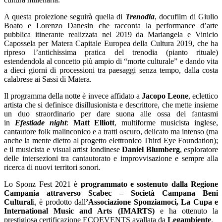
A questa proiezione seguirà quella di
Trenodia
, docufilm di Giulio
Boato e Lorenzo Danesin che racconta la performance d’arte
pubblica itinerante realizzata nel 2019 da Mariangela e Vinicio
Capossela per Matera Capitale Europea della Cultura 2019, che ha
ripreso l’antichissima pratica del trenodia (pianto rituale)
estendendola al concetto più ampio di “morte culturale” e dando vita
a dieci giorni di processioni tra paesaggi senza tempo, dalla costa
calabrese ai Sassi di Matera.
Il programma della notte è invece affidato a
Jacopo Leone
, eclettico
artista che si definisce disillusionista e descrittore, che mette insieme
un duo straordinario per dare suona alle ossa dei fantasmi
in
Efestiade night
:
Matt Elliott
, multiforme musicista inglese,
cantautore folk malinconico e a tratti oscuro, delicato ma intenso (ma
anche la mente dietro al progetto elettronico Third Eye Foundation);
e il musicista e visual artist londinese
Daniel Blumberg
, esploratore
delle intersezioni tra cantautorato e improvvisazione e sempre alla
ricerca di nuovi territori sonori.
Lo Sponz Fest 2021 è
programmato e sostenuto dalla Regione
Campania attraverso Scabec – Società Campana Beni
Cultural
i, è prodotto dall
’Associazione Sponziamoci, La Cupa e
International Music and Arts (IMARTS)
e ha ottenuto la
prestigiosa certificazione ECOEVENTS avallata da
Legambiente
.