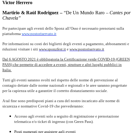
Victor Herrero
Martirio & Raúl Rodriguez
–
“De Un Mundo Raro –
Cantes por
Chavela”
Per partecipare agli eventi dello Sponz all’Osso è necessario prenotarsi sulla
piattaforma
www.
postoriservato.it
Per informazioni su costi dei biglietti degli eventi a pagamento, abbonamenti e
riduzioni visitare i siti
www.sponzfest.it
e
www.
postoriservato.it
Dal 6 AGOSTO 2021 è obbligatoria la Certificazione verde COVID-19 (GREEN
PASS) che permette di accedere a eventi, strutture e altri luoghi pubblici in
Italia.
Tutti gli eventi saranno svolti nel rispetto delle norme di prevenzione al
contagio dettate dalle norme nazionali e regionali e le aree saranno progettate
per la capienza utile a garantire il corretto distanziamento sociale.
A tal fine sono predisposti piani a cura del nostro incaricato alle norme di
sicurezza e normative Covid-19 che prevederanno:
Accesso agli eventi solo a seguito di registrazione e prenotazione
telematica e/o ticket di ingresso (con Green Pass).
Posti numerati per assistere agli eventi