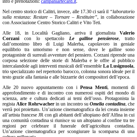
info e prenotazioni:
campaniartecard.it
.
Nel centro storico di Calitri, invece, alle 17.30 ci sarà il
“laboratorio
sulla restanza: Restare – Tornare – Restituire”
, in collaborazione
con Associazione Centro Storico Calitri e Vito Teti.
Alle 18, in Località Gagliano, arriva il giornalista
Valerio
Corzani
con lo spettacolo
Le galline pensierose
, tratto
dall’omonimo libro di Luigi Malerba, capolavoro in geniale
equilibrio tra umorismo e non sense, dove le galline sono
protagoniste di surreali avventure del pensiero. Corzani riprende una
corposa selezione delle storie di Malerba e le offre al pubblico
intercalandole agli interventi musicali dell’ensemble
La Lusignuola
,
trio specializzato nel repertorio barocco, colonna sonora ideale per il
testo grazie alla fantasia e alle bizzarrie dei compositori dell’epoca.
Alle 20 nuovo appuntamento con i
Pensa Menti
, momenti di
approfondimento e di incontro con numerosi ospiti del mondo di
scienza, arte e cultura dedicati ai temi dell’osso. Protagonista la
regista
Alice Rohrwacher
in un incontro su
Omelia contadina
, che
verrà poi proiettato. Un’azione cinematografica da lei creata insieme
all’artista francese JR con gli abitanti dell’altopiano dell’Alfina in cui
una comunità contadina si riunisce su un altopiano al confine tra tre
regioni per celebrare il funerale dell’agricoltura contadina.
Un’azione cinematografica per scongiurare la scomparsa di una
cultura millenaria.