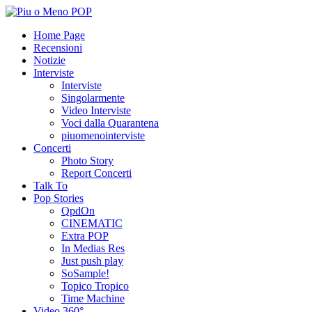
Home Page
Recensioni
Notizie
Interviste
Interviste
Singolarmente
Video Interviste
Voci dalla Quarantena
piuomenointerviste
Concerti
Photo Story
Report Concerti
Talk To
Pop Stories
QpdOn
CINEMATIC
Extra POP
In Medias Res
Just push play
SoSample!
Topico Tropico
Time Machine
Video 360°