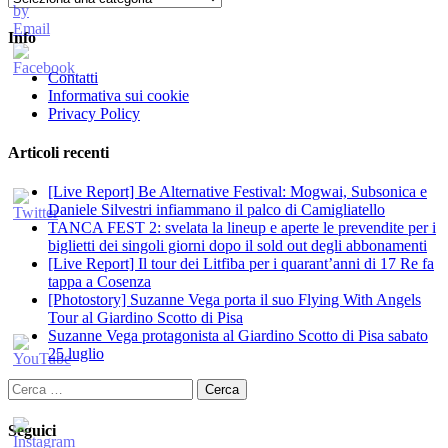
Info
Contatti
Informativa sui cookie
Privacy Policy
Articoli recenti
[Live Report] Be Alternative Festival: Mogwai, Subsonica e
Daniele Silvestri infiammano il palco di Camigliatello
TANCA FEST 2: svelata la lineup e aperte le prevendite per i
biglietti dei singoli giorni dopo il sold out degli abbonamenti
[Live Report] Il tour dei Litfiba per i quarant’anni di 17 Re fa
tappa a Cosenza
[Photostory] Suzanne Vega porta il suo Flying With Angels
Tour al Giardino Scotto di Pisa
Suzanne Vega protagonista al Giardino Scotto di Pisa sabato
25 luglio
Ricerca
per:
Seguici