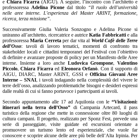
e
Chiara Ficarra
(AIGU). A seguire, l’incontro con l’architetto e
professoressa
Adelina Picone
dal titolo
“Il ruolo dell’università
nelle aree interne. L’esperienza del Master ARINT, formazione,
ricerca, terza missione”.
Successivamente Giulia Valeria Sonzogno e Adelina Picone si
uniranno all’architetto, ricercatrice e autrice
Katia Fabbricatti
e alla
professoressa
Maria Cerreta
per dar vita al
World Cafè delle Terre
dell’Osso
: tavoli di lavoro tematici, momenti di confronto tra
stakeholder locali e cittadini temporanei del Festival con l’obiettivo
di definire e avanzare proposte di policy per un Manifesto delle Aree
interne. Insieme a loro anche
Ludovica Grompone
,
Valentino
Piccolo
,
Chiara Ficarra
ed
Eleonora Orfanò
. Con il supporto di
AIGU, DIARC, Master ARìNT, GSSI e
Officina Giovani Aree
Interne – SNAI
, i tavoli indagando nella complessità del vivere le
terre dell’osso, analizzando problematiche bisogni e desideri espressi
dalle realtà di cui si fanno portavoce i partecipanti ai tavoli.
Secondo appuntamento alle 17 ad Aquilonia con le
“Visitazioni:
itinerari nella terra dell’Osso”
di Campania Artecard, il pass
turistico della regione che mette in connessione oltre 80 luoghi di
cultura campani. Il progetto, realizzato per Sponz Fest, prevede una
serie di passeggiate, visite guidate ed escursioni orientate a
promuovere un turismo lento ed esperienziale, che vuole far
conoscere e scoprire alcune delle aree più belle dell’Alta Irpinia. Per