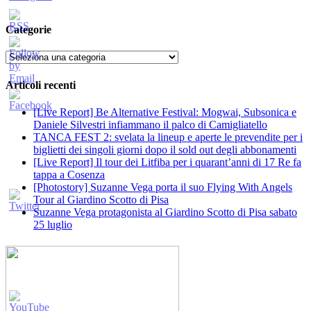
Categorie
Categorie
Articoli recenti
[Live Report] Be Alternative Festival: Mogwai, Subsonica e
Daniele Silvestri infiammano il palco di Camigliatello
TANCA FEST 2: svelata la lineup e aperte le prevendite per i
biglietti dei singoli giorni dopo il sold out degli abbonamenti
[Live Report] Il tour dei Litfiba per i quarant’anni di 17 Re fa
tappa a Cosenza
[Photostory] Suzanne Vega porta il suo Flying With Angels
Tour al Giardino Scotto di Pisa
Suzanne Vega protagonista al Giardino Scotto di Pisa sabato
25 luglio