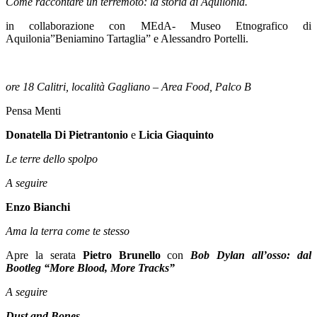
Come raccontare un terremoto: la storia di Aquilonia.
in collaborazione con MEdA- Museo Etnografico di
Aquilonia”Beniamino Tartaglia” e Alessandro Portelli.
ore 18 Calitri, località Gagliano – Area Food, Palco B
Pensa Menti
Donatella Di Pietrantonio
e
Licia Giaquinto
Le terre dello spolpo
A seguire
Enzo Bianchi
Ama la terra come te stesso
Apre la serata
Pietro Brunello
con
Bob Dylan all’osso: dal
Bootleg “More Blood, More Tracks”
A seguire
Dust and Bones