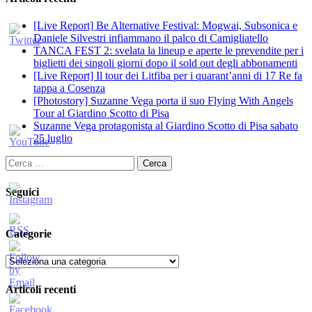
[Live Report] Be Alternative Festival: Mogwai, Subsonica e
Daniele Silvestri infiammano il palco di Camigliatello
TANCA FEST 2: svelata la lineup e aperte le prevendite per i
biglietti dei singoli giorni dopo il sold out degli abbonamenti
[Live Report] Il tour dei Litfiba per i quarant’anni di 17 Re fa
tappa a Cosenza
[Photostory] Suzanne Vega porta il suo Flying With Angels
Tour al Giardino Scotto di Pisa
Suzanne Vega protagonista al Giardino Scotto di Pisa sabato
25 luglio
Ricerca
per:
Seguici
Categorie
Categorie
Articoli recenti