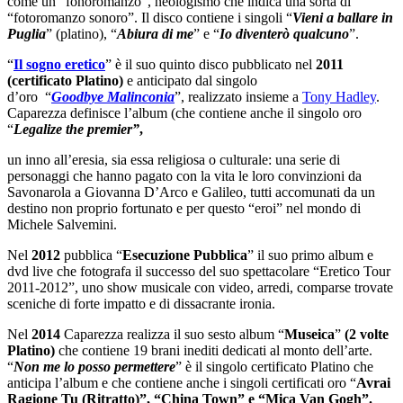
come un “fonoromanzo”, neologismo che indica una sorta di
“fotoromanzo sonoro”. Il disco contiene i singoli “
Vieni a ballare in
Puglia
” (platino), “
Abiura di me
” e “
Io diventerò qualcuno
”.
“
Il sogno eretico
” è il suo quinto disco pubblicato nel
2011
(certificato Platino)
e anticipato dal singolo
d’oro “
Goodbye
Malinconia
”, realizzato insieme a
Tony Hadley
.
Caparezza definisce l’album (che contiene anche il singolo oro
“
Legalize the premier”
,
un inno all’eresia, sia essa religiosa o culturale: una serie di
personaggi che hanno pagato con la vita le loro convinzioni da
Savonarola a Giovanna D’Arco e Galileo, tutti accomunati da un
destino non proprio fortunato e per questo “eroi” nel mondo di
Michele Salvemini.
Nel
2012
pubblica “
Esecuzione Pubblica
” il suo primo album e
dvd live che fotografa il successo del suo spettacolare “Eretico Tour
2011-2012”, uno show musicale con video, arredi, comparse trovate
sceniche di forte impatto e di dissacrante ironia.
Nel
2014
Caparezza realizza il suo sesto album “
Museica
”
(2 volte
Platino)
che contiene 19 brani inediti dedicati al monto dell’arte.
“
Non me lo posso permettere
” è il singolo certificato Platino che
anticipa l’album e che contiene anche i singoli certificati oro “
Avrai
Ragione Tu (Ritratto)”, “China Town” e “Mica Van Gogh”.