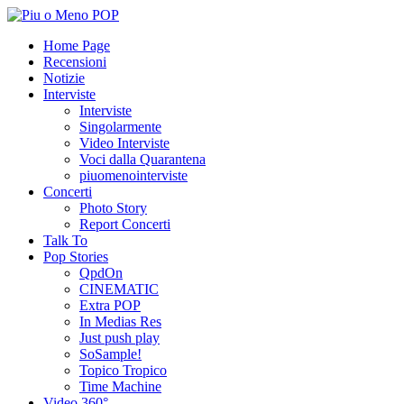
Home Page
Recensioni
Notizie
Interviste
Interviste
Singolarmente
Video Interviste
Voci dalla Quarantena
piuomenointerviste
Concerti
Photo Story
Report Concerti
Talk To
Pop Stories
QpdOn
CINEMATIC
Extra POP
In Medias Res
Just push play
SoSample!
Topico Tropico
Time Machine
Video 360°