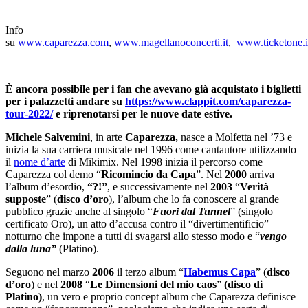
Info
su
www.caparezza.com
,
www.magellanoconcerti.it
,
www.ticketone.i
È ancora possibile per i fan che avevano già acquistato i biglietti
per i palazzetti andare su
https://www.clappit.com/
caparezza-
tour-2022/
e riprenotarsi per le nuove date estive.
Michele Salvemini
, in arte
Caparezza,
nasce a Molfetta nel ’73 e
inizia la sua carriera musicale nel 1996 come cantautore utilizzando
il
nome d’arte
di Mikimix. Nel 1998 inizia il percorso come
Caparezza col demo “
Ricomincio da Capa
”. Nel
2000
arriva
l’album d’esordio,
“?!”
, e successivamente nel
2003
“
Verità
supposte
” (
disco d’oro
), l’album che lo fa conoscere al grande
pubblico grazie anche al singolo “
Fuori dal Tunnel
” (singolo
certificato Oro), un atto d’accusa contro il “divertimentificio”
notturno che impone a tutti di svagarsi allo stesso modo e “
vengo
dalla luna”
(Platino).
Seguono nel marzo
2006
il terzo album “
Habemus Capa
” (
disco
d’oro
) e nel
2008
“
Le Dimensioni del mio caos
”
(disco di
Platino)
, un vero e proprio concept album che Caparezza definisce