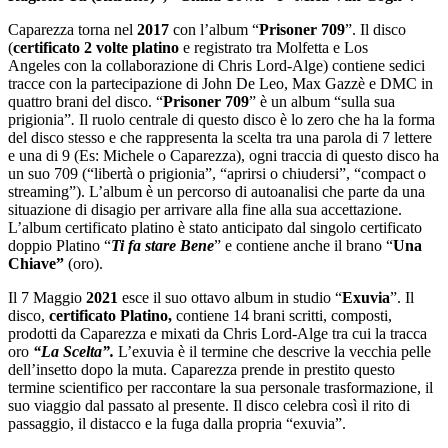
Caparezza torna nel
2017
con l’album “
Prisoner 709
”. Il disco
(
certificato 2 volte platino
e registrato tra Molfetta e Los
Angeles con la collaborazione di Chris Lord-Alge) contiene sedici
tracce con la partecipazione di John De Leo, Max Gazzè e DMC in
quattro brani del disco. “
Prisoner 709
” è un album “sulla sua
prigionia”
.
Il ruolo centrale di questo disco è lo zero che ha la forma
del disco stesso e che rappresenta la scelta tra una parola di 7 lettere
e una di 9 (Es: Michele o Caparezza),
ogni traccia di questo disco ha
un suo 709 (“libertà o prigionia”, “aprirsi o chiudersi”, “compact o
streaming”). L’album è un percorso di autoanalisi che parte da una
situazione di disagio per arrivare alla fine alla sua accettazione.
L’album certificato platino è stato anticipato dal singolo certificato
doppio Platino “
Ti fa stare Bene
” e contiene anche il brano “
Una
Chiave”
(oro).
Il 7 Maggio
2021
esce il suo ottavo album in studio “
Exuvia
”. Il
disco,
certificato Platino,
contiene 14 brani scritti, composti,
prodotti da Caparezza e mixati da Chris Lord-Alge tra cui la tracca
oro
“La Scelta”.
L’exuvia è il termine che descrive la vecchia pelle
dell’insetto dopo la muta. Caparezza prende in prestito questo
termine scientifico per raccontare la sua personale trasformazione, il
suo viaggio dal passato al presente. Il disco celebra così il rito di
passaggio, il distacco e la fuga dalla propria “exuvia”.