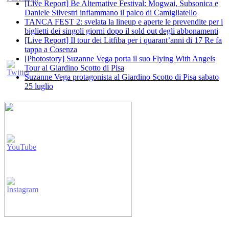
[Live Report] Be Alternative Festival: Mogwai, Subsonica e
Daniele Silvestri infiammano il palco di Camigliatello
TANCA FEST 2: svelata la lineup e aperte le prevendite per i
biglietti dei singoli giorni dopo il sold out degli abbonamenti
[Live Report] Il tour dei Litfiba per i quarant’anni di 17 Re fa
tappa a Cosenza
[Photostory] Suzanne Vega porta il suo Flying With Angels
Tour al Giardino Scotto di Pisa
Suzanne Vega protagonista al Giardino Scotto di Pisa sabato
25 luglio