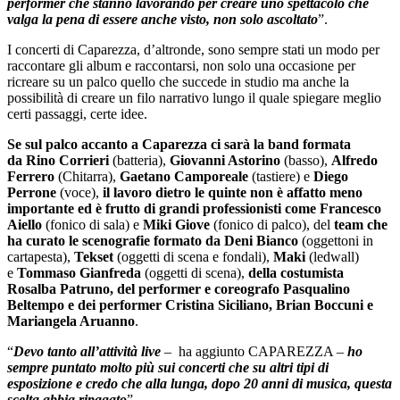
performer che stanno lavorando per creare uno spettacolo che
valga la pena di essere anche visto, non solo ascoltato
”.
I concerti di Caparezza, d’altronde, sono sempre stati un modo per
raccontare gli album e raccontarsi, non solo una occasione per
ricreare su un palco quello che succede in studio ma anche la
possibilità di creare un filo narrativo lungo il quale spiegare meglio
certi passaggi, certe idee.
Se sul palco accanto a Caparezza ci sarà la band formata
da
Rino Corrieri
(batteria),
Giovanni Astorino
(basso),
Alfredo
Ferrero
(Chitarra),
Gaetano Camporeale
(tastiere) e
Diego
Perrone
(voce),
il lavoro dietro le quinte non è affatto meno
importante ed è frutto di grandi professionisti come
Francesco
Aiello
(fonico di sala) e
Miki Giove
(fonico di palco), del
team che
ha curato le scenografie formato da Deni Bianco
(oggettoni in
cartapesta),
Tekset
(oggetti di scena e fondali),
Maki
(ledwall)
e
Tommaso Gianfreda
(oggetti di scena),
della costumista
Rosalba Patruno, del performer e coreografo Pasqualino
Beltempo e dei performer Cristina Siciliano, Brian Boccuni e
Mariangela Aruanno
.
“
Devo tanto all’attività live
– ha aggiunto CAPAREZZA –
ho
sempre puntato molto più sui concerti che su altri tipi di
esposizione e credo che alla lunga, dopo 20 anni di musica, questa
scelta abbia ripagato
”.