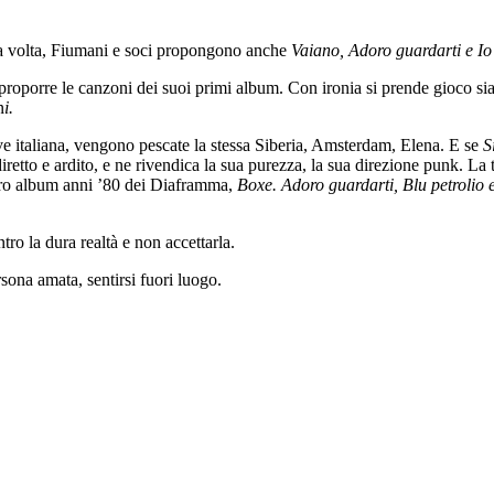
ma volta, Fiumani e soci propongono anche
Vaiano, Adoro guardarti e Io 
roporre le canzoni dei suoi primi album. Con ironia si prende gioco sia d
n
i.
e italiana, vengono pescate la stessa Siberia, Amsterdam, Elena. E se
S
diretto e ardito, e ne rivendica la sua purezza, la sua direzione punk. La
ltro album anni ’80 dei Diaframma,
Boxe. Adoro guardarti, Blu petrolio 
ntro la dura realtà e non accettarla.
rsona amata, sentirsi fuori luogo.