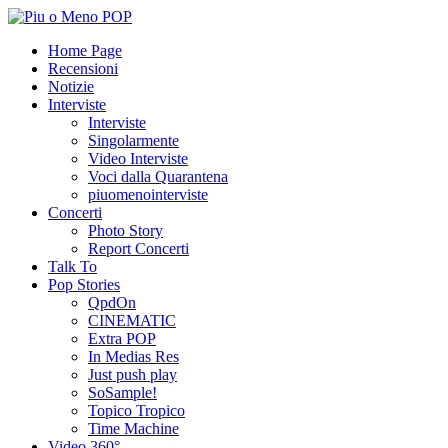
Home Page
Recensioni
Notizie
Interviste
Interviste
Singolarmente
Video Interviste
Voci dalla Quarantena
piuomenointerviste
Concerti
Photo Story
Report Concerti
Talk To
Pop Stories
QpdOn
CINEMATIC
Extra POP
In Medias Res
Just push play
SoSample!
Topico Tropico
Time Machine
Video 360°