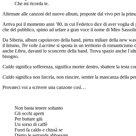
Che mi ricorda te.
Alternate alle canzoni del nuovo album, proposte dal vivo per la pri
Arriva poi il momento anni ’80, in cui Federico dice di aver voglia di p
che del pubblico, spinto ad urlare a gran voce il nome di Miro Sassoli
Da Siberia, album capolavoro della band, pietra miliare della new wav
il lirismo,
Tre volte Lacrime
si sposta in un territorio di romanticismo 
anche
Libra,
davanti lo sconcerto della band. Trova spazio anche l’a
bisogno.
Caldo
significa sofferenza, significa morire dentro, sbattere la testa co
Caldo
significa non farcela, non riuscire, sentire la mancanza della pe
Provateci voi a scrivere una canzone così…
Non basta tenere soltanto
Gli occhi aperti
Per buttare giù
Un sorso di caffè
Fuori fa caldo e chissà se
Dietro le serrande abbassate