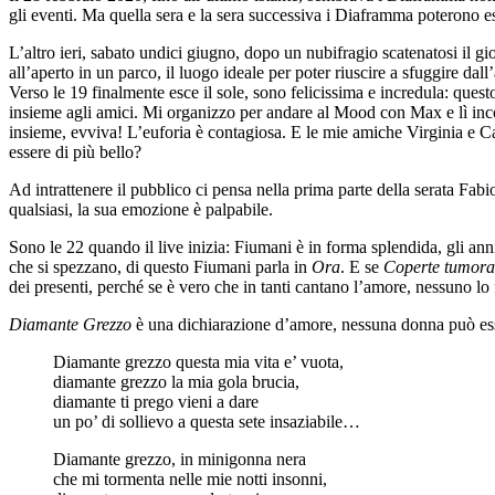
gli eventi. Ma quella sera e la sera successiva i Diaframma poterono esi
L’altro ieri, sabato undici giugno, dopo un nubifragio scatenatosi il 
all’aperto in un parco, il luogo ideale per poter riuscire a sfuggire da
Verso le 19 finalmente esce il sole, sono felicissima e incredula: quest
insieme agli amici. Mi organizzo per andare al Mood con Max e lì inc
insieme, evviva! L’euforia è contagiosa. E le mie amiche Virginia e Ca
essere di più bello?
Ad intrattenere il pubblico ci pensa nella prima parte della serata Fa
qualsiasi, la sua emozione è palpabile.
Sono le 22 quando il live inizia: Fiumani è in forma splendida, gli an
che si spezzano, di questo Fiumani parla in
Ora
. E se
Coperte tumora
dei presenti, perché se è vero che in tanti cantano l’amore, nessuno l
Diamante Grezzo
è una dichiarazione d’amore, nessuna donna può esser
Diamante grezzo questa mia vita e’ vuota,
diamante grezzo la mia gola brucia,
diamante ti prego vieni a dare
un po’ di sollievo a questa sete insaziabile…
Diamante grezzo, in minigonna nera
che mi tormenta nelle mie notti insonni,