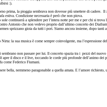
birsi :).
giorno prima, la pioggia sembrava non dovesse più smettere di cadere. Il
ll’afa estiva. Condizione necessaria è però che non piova.
o sole continuerà a splendere per l’intera notte per me e per chi si trova 
ontro Antonio che non vedevo proprio dall’ultimo concerto dei Diafram
rmen sprizzano gioia da tutti i pori. Siamo ancora insieme, dopo tanti a
bio Nirta: la sua musica è come sempre coinvolgente, ma l’espressione de
ni sembrano non passare per lui. Il concerto spazia tra i pezzi del nuovo
li
apre il disco e il live, toccando le corde più profonde dell’animo dei 
o fa come Federico Fiumani.
e bella, nemmeno paragonabile a quella amata. E l’amore richiesto, urla