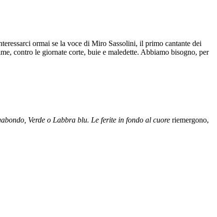
teressarci ormai se la voce di Miro Sassolini, il primo cantante dei
nime, contro le giornate corte, buie e maledette. Abbiamo bisogno, per
agabondo, Verde o Labbra blu. L
e ferite in fondo al cuore
riemergono,