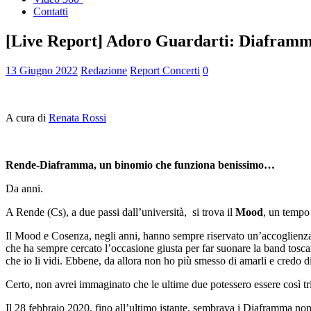
Contatti
[Live Report] Adoro Guardarti: Diafra
13 Giugno 2022
Redazione
Report Concerti
0
A cura di
Renata Rossi
Rende-Diaframma, un binomio che funziona benissimo…
Da anni.
A Rende (Cs), a due passi dall’università, si trova il
Mood
, un temp
Il Mood e Cosenza, negli anni, hanno sempre riservato un’accoglienz
che ha sempre cercato l’occasione giusta per far suonare la band tosca
che io li vidi. Ebbene, da allora non ho più smesso di amarli e credo 
Certo, non avrei immaginato che le ultime due potessero essere così t
Il 28 febbraio 2020, fino all’ultimo istante, sembrava i Diaframma non 