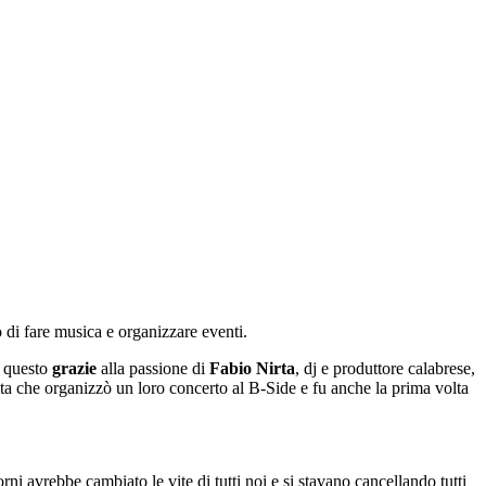
 di fare musica e organizzare eventi.
 questo
grazie
alla passione di
Fabio Nirta
, dj e produttore calabrese,
lta che organizzò un loro concerto al B-Side e fu anche la prima volta
ni avrebbe cambiato le vite di tutti noi e si stavano cancellando tutti