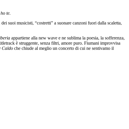
ho te.
ei suoi musicisti, “costretti” a suonare canzoni fuori dalla scaletta,
iberia
appartiene alla new wave e ne sublima la poesia, la sofferenza,
 titletrack è struggente, senza filtri, amore puro. Fiumani improvvisa
e Caldo
che chiude al meglio un concerto di cui ne sentivamo il