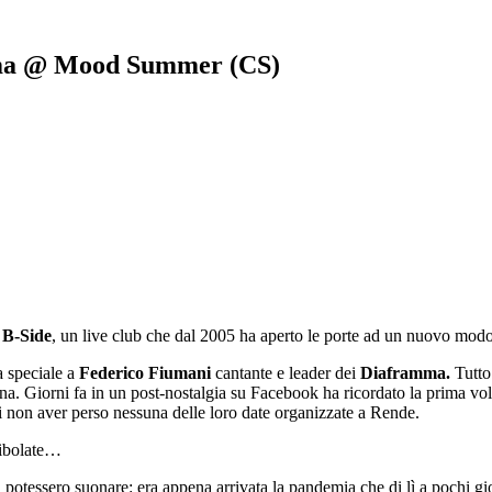
mma @ Mood Summer (CS)
o
B-Side
, un live club che dal 2005 ha aperto le porte ad un nuovo modo
a speciale a
Federico Fiumani
cantante e leader dei
Diaframma.
Tutto
na. Giorni fa in un post-nostalgia su Facebook ha ricordato la prima vo
di non aver perso nessuna delle loro date organizzate a Rende.
ribolate…
potessero suonare: era appena arrivata la pandemia che di lì a pochi gior