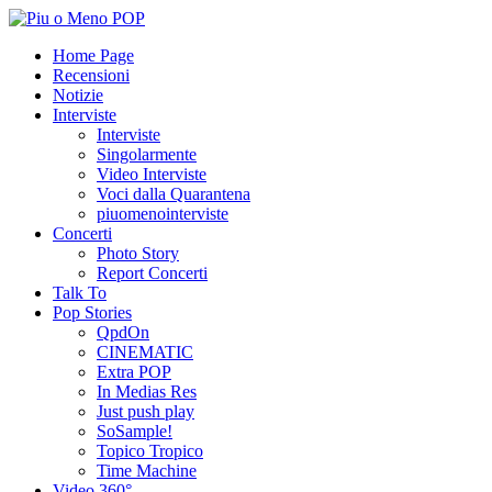
Home Page
Recensioni
Notizie
Interviste
Interviste
Singolarmente
Video Interviste
Voci dalla Quarantena
piuomenointerviste
Concerti
Photo Story
Report Concerti
Talk To
Pop Stories
QpdOn
CINEMATIC
Extra POP
In Medias Res
Just push play
SoSample!
Topico Tropico
Time Machine
Video 360°