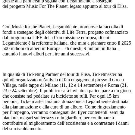
grazie alla partnership siglata con Legambiente a sostegno
del progetto Music For The Planet, legato appunto al tour di Elisa.
Con Music for the Planet, Legambiente promuove la raccolta di
fondi a sostegno degli obiettivi di Life Terra, progetto cofinanziato
dal programma LIFE della Commissione europea, di cui
Legambiente è la referente italiana, che mira a piantare entro il 2025
500 milioni di alberi in Europa – di questi, 9 milioni in Italia –
curando i nuovi alberi per i tre anni successivi.
In qualità di Ticketing Partner del tour di Elisa, Ticketmaster ha
quindi organizzato un’attività di fan engagement presso il Green
Village, nelle tappe di Milano (11, 12 e 14 settembre) e Roma (21,
23 e 24 settembre). Il pubblico sarà invitato a partecipare a un gioco
che consiste nel pedalare su biciclette su rulli. Per ogni 15 km
percorsi, Ticketmaster farà una donazione a Legambiente destinata
alla piantumazione e alla cura di un albero. Come ringraziamento
per l’impegno, verranno consegnati dei flyer contenenti semi da
piantare, magari sul terrazzo o in giardino, per continuare a
contribuire al miglioramento dell’ecosistema e a contrastare i danni
del surriscaldamento.