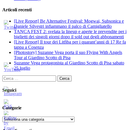
Articoli recenti
[Live Report] Be Alternative Festival: Mogwai, Subsonica e
Daniele Silvestri infiammano il palco di Camigliatello
TANCA FEST 2: svelata la lineup e aperte le prevendite per i
biglietti dei singoli giorni dopo il sold out degli abbonamenti
[Live Report] Il tour dei Litfiba per i quarant’anni di 17 Re fa
tappa a Cosenza
[Photostory] Suzanne Vega porta il suo Flying With Angels
Tour al Giardino Scotto di Pisa
Suzanne Vega protagonista al Giardino Scotto di Pisa sabato
25 luglio
Ricerca
per:
Seguici
Categorie
Categorie