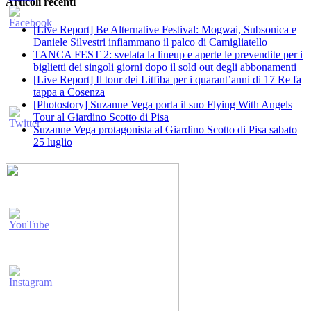
Articoli recenti
[Live Report] Be Alternative Festival: Mogwai, Subsonica e
Daniele Silvestri infiammano il palco di Camigliatello
TANCA FEST 2: svelata la lineup e aperte le prevendite per i
biglietti dei singoli giorni dopo il sold out degli abbonamenti
[Live Report] Il tour dei Litfiba per i quarant’anni di 17 Re fa
tappa a Cosenza
[Photostory] Suzanne Vega porta il suo Flying With Angels
Tour al Giardino Scotto di Pisa
Suzanne Vega protagonista al Giardino Scotto di Pisa sabato
25 luglio