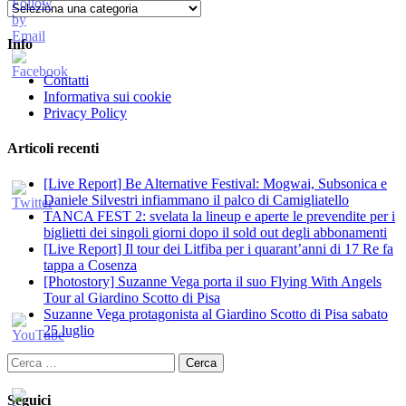
Categorie
Info
Contatti
Informativa sui cookie
Privacy Policy
Articoli recenti
[Live Report] Be Alternative Festival: Mogwai, Subsonica e
Daniele Silvestri infiammano il palco di Camigliatello
TANCA FEST 2: svelata la lineup e aperte le prevendite per i
biglietti dei singoli giorni dopo il sold out degli abbonamenti
[Live Report] Il tour dei Litfiba per i quarant’anni di 17 Re fa
tappa a Cosenza
[Photostory] Suzanne Vega porta il suo Flying With Angels
Tour al Giardino Scotto di Pisa
Suzanne Vega protagonista al Giardino Scotto di Pisa sabato
25 luglio
Ricerca
per:
Seguici