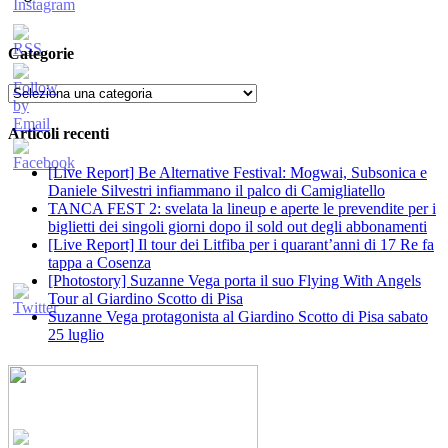
Categorie
Categorie
Articoli recenti
[Live Report] Be Alternative Festival: Mogwai, Subsonica e
Daniele Silvestri infiammano il palco di Camigliatello
TANCA FEST 2: svelata la lineup e aperte le prevendite per i
biglietti dei singoli giorni dopo il sold out degli abbonamenti
[Live Report] Il tour dei Litfiba per i quarant’anni di 17 Re fa
tappa a Cosenza
[Photostory] Suzanne Vega porta il suo Flying With Angels
Tour al Giardino Scotto di Pisa
Suzanne Vega protagonista al Giardino Scotto di Pisa sabato
25 luglio