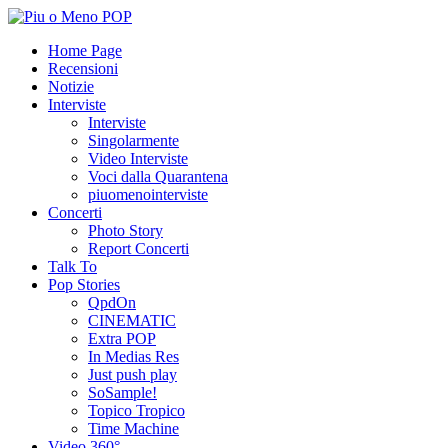
Home Page
Recensioni
Notizie
Interviste
Interviste
Singolarmente
Video Interviste
Voci dalla Quarantena
piuomenointerviste
Concerti
Photo Story
Report Concerti
Talk To
Pop Stories
QpdOn
CINEMATIC
Extra POP
In Medias Res
Just push play
SoSample!
Topico Tropico
Time Machine
Video 360°