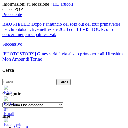
Informazioni su redazione
4103 articoli
di +o- POP
Precedente
BAUSTELLE: Dopo l’annuncio del sold out del tour primaverile
nei club italiani, live nell’estate 2023 con ELVIS TOUR, otto
concerti nei principali festival.
Successivo
[PHOTOSTORY] Ginevra dà il via al suo primo tour all’Hiroshima
Mon Amour di Torino
Cerca
Ricerca
per:
Categorie
Categorie
Info
Contatti