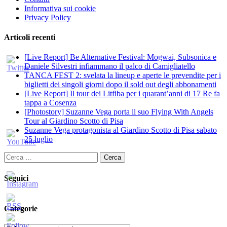
Informativa sui cookie
Privacy Policy
Articoli recenti
[Live Report] Be Alternative Festival: Mogwai, Subsonica e
Daniele Silvestri infiammano il palco di Camigliatello
TANCA FEST 2: svelata la lineup e aperte le prevendite per i
biglietti dei singoli giorni dopo il sold out degli abbonamenti
[Live Report] Il tour dei Litfiba per i quarant’anni di 17 Re fa
tappa a Cosenza
[Photostory] Suzanne Vega porta il suo Flying With Angels
Tour al Giardino Scotto di Pisa
Suzanne Vega protagonista al Giardino Scotto di Pisa sabato
25 luglio
Ricerca
per:
Seguici
Categorie