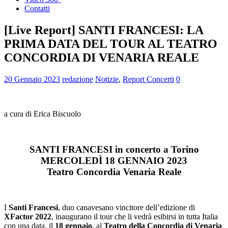
Contatti
[Live Report] SANTI FRANCESI: LA
PRIMA DATA DEL TOUR AL TEATRO
CONCORDIA DI VENARIA REALE
20 Gennaio 2023
redazione
Notizie
,
Report Concerti
0
a cura di Erica Biscuolo
SANTI FRANCESI in concerto a Torino
MERCOLEDÌ 18 GENNAIO 2023
Teatro Concordia Venaria Reale
I
Santi Francesi
, duo canavesano vincitore dell’edizione di
XFactor 2022
, inaugurano il tour che li vedrà esibirsi in tutta Italia
con una data, il
18 gennaio
, al
Teatro della Concordia di Venaria