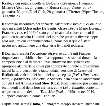
Reale
, a cui seguirà quella di
Bologna
(Estragon, 21 gennaio),
Milano
(Alcatraz, 24 gennaio),
Roma
(Largo Venue, 26-27
gennaio),
Napoli
(Duel Club, 28 gennaio) e
Firenze
(Viper Theatre,
30 gennaio).
Il successo riscontrato nel corso del talent televisivo di Sky dai due
giovani artisti (
Alessandro De Santis, classe 1998 e Mario Lorenzo
Francese, classe 1997) è stato confermato dal calore con cui il
pubblico ha accolto la notizia del tour che presenta diverse tappe
sold out, tra cui l’appuntamento a Roma per il quale è stato
necessario aggiungere una data viste le grandi richieste.
Il tour rappresenta l’occasione attraverso cui i Santi Francesi
ringraziano il pubblico che li ha supportati e sostenuti durante la
competizione e al di fuori di essa attraverso una scaletta che
ripropone alcune delle cover più apprezzate durante il programma,
tra cui la loro personale, e tanto lodata, versione di
Creep
dei
Radiohead, e alcuni dei brani del nuovo ep “
in fieri
” (
Non è così
male
,
Il pagliaccio
,
Medicine
, e
Spaccio
, nata dalla collaborazione
con gli
Fast Animals and Slow Kids
). Non mancano poi alcuni dei
brani degli inizi della loro carriera, come
Lei
o
Vaniglia
, contenuti
nel primo album del duo,
Tutti Manifesti
, pubblicato nel 2019,
all’epoca conosciuti come i The Jab.
Ospite della serata è
Iako
, all’anagrafe Jacopo Rossetti, anche lui