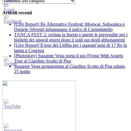
Categorie
Articoli recenti
[Live Report] Be Alternative Festival: Mogwai, Subsonica e
Daniele Silvestri infiammano il palco di Camigliatello
TANCA FEST 2: svelata la lineup e aperte le prevendite per i
biglietti dei singoli giorni dopo il sold out degli abbonamenti
[Live Report] Il tour dei Litfiba per i quarant’anni di 17 Re fa
tappa a Cosenza
[Photostory] Suzanne Vega porta il suo Flying With Angels
Tour al Giardino Scotto di Pisa
Suzanne Vega protagonista al Giardino Scotto di Pisa sabato
25 luglio