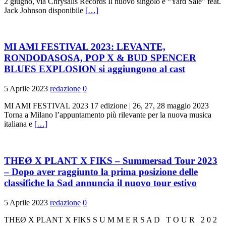
2 giugno, via Chrysalis Records Il nuovo singolo è “Yard Sale” feat.
Jack Johnson disponibile
[…]
MI AMI FESTIVAL 2023: LEVANTE,
RONDODASOSA, POP X & BUD SPENCER
BLUES EXPLOSION si aggiungono al cast
5 Aprile 2023
redazione
0
MI AMI FESTIVAL 2023 17 edizione | 26, 27, 28 maggio 2023
Torna a Milano l’appuntamento più rilevante per la nuova musica
italiana e
[…]
THEØ X PLANT X FIKS – Summersad Tour 2023
– Dopo aver raggiunto la prima posizione delle
classifiche la Sad annuncia il nuovo tour estivo
5 Aprile 2023
redazione
0
THEØ X PLANT X FIKS S U M M E R S A D T O U R 2 0 2