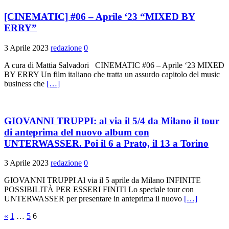
[CINEMATIC] #06 – Aprile ‘23 “MIXED BY
ERRY”
3 Aprile 2023
redazione
0
A cura di Mattia Salvadori CINEMATIC #06 – Aprile ‘23 MIXED
BY ERRY Un film italiano che tratta un assurdo capitolo del music
business che
[…]
GIOVANNI TRUPPI: al via il 5/4 da Milano il tour
di anteprima del nuovo album con
UNTERWASSER. Poi il 6 a Prato, il 13 a Torino
3 Aprile 2023
redazione
0
GIOVANNI TRUPPI Al via il 5 aprile da Milano INFINITE
POSSIBILITÀ PER ESSERI FINITI Lo speciale tour con
UNTERWASSER per presentare in anteprima il nuovo
[…]
Paginazione
«
1
…
5
6