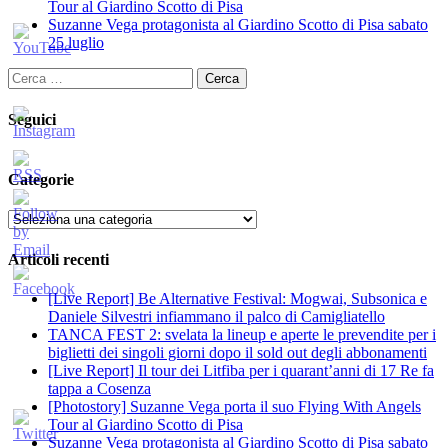
Tour al Giardino Scotto di Pisa
Suzanne Vega protagonista al Giardino Scotto di Pisa sabato
25 luglio
Ricerca
per:
Seguici
Categorie
Categorie
Articoli recenti
[Live Report] Be Alternative Festival: Mogwai, Subsonica e
Daniele Silvestri infiammano il palco di Camigliatello
TANCA FEST 2: svelata la lineup e aperte le prevendite per i
biglietti dei singoli giorni dopo il sold out degli abbonamenti
[Live Report] Il tour dei Litfiba per i quarant’anni di 17 Re fa
tappa a Cosenza
[Photostory] Suzanne Vega porta il suo Flying With Angels
Tour al Giardino Scotto di Pisa
Suzanne Vega protagonista al Giardino Scotto di Pisa sabato