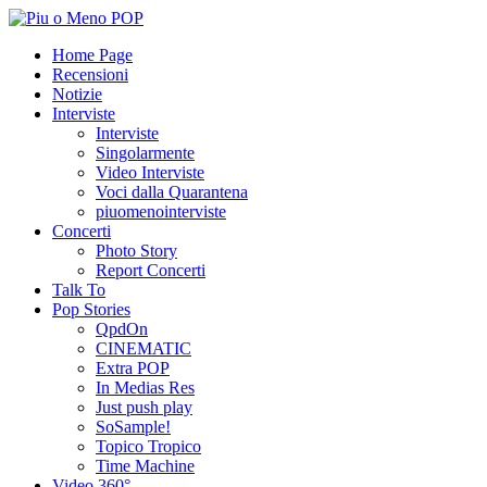
Home Page
Recensioni
Notizie
Interviste
Interviste
Singolarmente
Video Interviste
Voci dalla Quarantena
piuomenointerviste
Concerti
Photo Story
Report Concerti
Talk To
Pop Stories
QpdOn
CINEMATIC
Extra POP
In Medias Res
Just push play
SoSample!
Topico Tropico
Time Machine
Video 360°