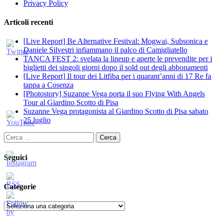
Privacy Policy
Articoli recenti
[Live Report] Be Alternative Festival: Mogwai, Subsonica e
Daniele Silvestri infiammano il palco di Camigliatello
TANCA FEST 2: svelata la lineup e aperte le prevendite per i
biglietti dei singoli giorni dopo il sold out degli abbonamenti
[Live Report] Il tour dei Litfiba per i quarant’anni di 17 Re fa
tappa a Cosenza
[Photostory] Suzanne Vega porta il suo Flying With Angels
Tour al Giardino Scotto di Pisa
Suzanne Vega protagonista al Giardino Scotto di Pisa sabato
25 luglio
Ricerca
per:
Seguici
Categorie
Categorie