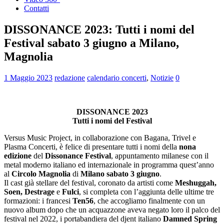
Contatti
DISSONANCE 2023: Tutti i nomi del
Festival sabato 3 giugno a Milano,
Magnolia
1 Maggio 2023
redazione
calendario concerti
,
Notizie
0
DISSONANCE 2023
Tutti i nomi del Festival
Versus Music Project, in collaborazione con Bagana, Trivel e
Plasma Concerti, è felice di presentare tutti i nomi della
nona
edizione
del
Dissonance Festival
, appuntamento milanese con il
metal moderno italiano ed internazionale in programma quest’anno
al
Circolo Magnolia
di
Milano sabato 3 giugno
.
Il cast già stellare del festival, coronato da artisti come
Meshuggah,
Soen, Destrage
e
Fulci
, si completa con l’aggiunta delle ultime tre
formazioni: i francesi
Ten56
, che accogliamo finalmente con un
nuovo album dopo che un acquazzone aveva negato loro il palco del
festival nel 2022, i portabandiera del djent italiano
Damned Spring