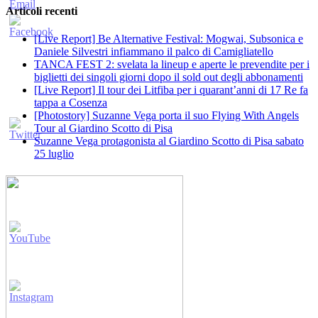
Articoli recenti
[Live Report] Be Alternative Festival: Mogwai, Subsonica e
Daniele Silvestri infiammano il palco di Camigliatello
TANCA FEST 2: svelata la lineup e aperte le prevendite per i
biglietti dei singoli giorni dopo il sold out degli abbonamenti
[Live Report] Il tour dei Litfiba per i quarant’anni di 17 Re fa
tappa a Cosenza
[Photostory] Suzanne Vega porta il suo Flying With Angels
Tour al Giardino Scotto di Pisa
Suzanne Vega protagonista al Giardino Scotto di Pisa sabato
25 luglio