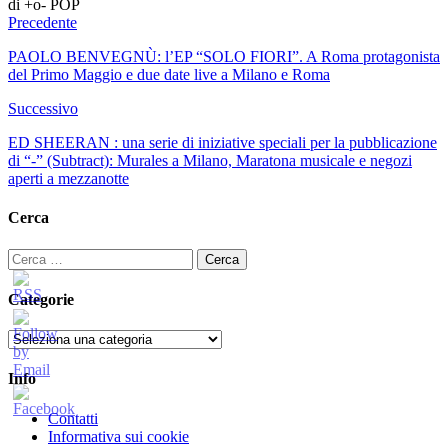
di +o- POP
Precedente
PAOLO BENVEGNÙ: l’EP “SOLO FIORI”. A Roma protagonista
del Primo Maggio e due date live a Milano e Roma
Successivo
ED SHEERAN : una serie di iniziative speciali per la pubblicazione
di “-” (Subtract): Murales a Milano, Maratona musicale e negozi
aperti a mezzanotte
Cerca
Ricerca
per:
Categorie
Categorie
Info
Contatti
Informativa sui cookie