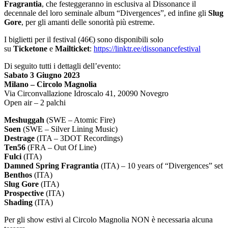
Fragrantia
, che festeggeranno in esclusiva al Dissonance il
decennale del loro seminale album “Divergences”, ed infine gli
Slug
Gore
, per gli amanti delle sonorità più estreme.
I biglietti per il festival (46€) sono disponibili solo
su
Ticketone
e
Mailticket
:
https://linktr.ee/dissonancefestival
Di seguito tutti i dettagli dell’evento:
Sabato 3 Giugno 2023
Milano – Circolo Magnolia
Via Circonvallazione Idroscalo 41, 20090 Novegro
Open air – 2 palchi
Meshuggah
(SWE – Atomic Fire)
Soen
(SWE – Silver Lining Music)
Destrage
(ITA – 3DOT Recordings)
Ten56
(FRA – Out Of Line)
Fulci
(ITA)
Damned Spring Fragrantia
(ITA) – 10 years of “Divergences” set
Benthos
(ITA)
Slug Gore
(ITA)
Prospective
(ITA)
Shading
(ITA)
Per gli show estivi al Circolo Magnolia NON è necessaria alcuna