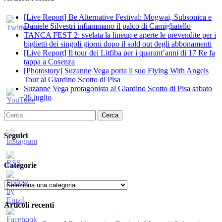
[Live Report] Be Alternative Festival: Mogwai, Subsonica e
Daniele Silvestri infiammano il palco di Camigliatello
TANCA FEST 2: svelata la lineup e aperte le prevendite per i
biglietti dei singoli giorni dopo il sold out degli abbonamenti
[Live Report] Il tour dei Litfiba per i quarant’anni di 17 Re fa
tappa a Cosenza
[Photostory] Suzanne Vega porta il suo Flying With Angels
Tour al Giardino Scotto di Pisa
Suzanne Vega protagonista al Giardino Scotto di Pisa sabato
25 luglio
Ricerca
per:
Seguici
Categorie
Categorie
Articoli recenti