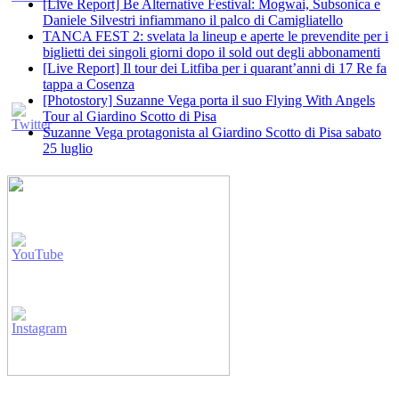
[Live Report] Be Alternative Festival: Mogwai, Subsonica e
Daniele Silvestri infiammano il palco di Camigliatello
TANCA FEST 2: svelata la lineup e aperte le prevendite per i
biglietti dei singoli giorni dopo il sold out degli abbonamenti
[Live Report] Il tour dei Litfiba per i quarant’anni di 17 Re fa
tappa a Cosenza
[Photostory] Suzanne Vega porta il suo Flying With Angels
Tour al Giardino Scotto di Pisa
Suzanne Vega protagonista al Giardino Scotto di Pisa sabato
25 luglio