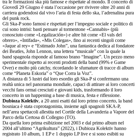
tra le formazioni ska più famose e rispettate al mondo. Il concerto di
Giovedì 29 Giugno è stata l’occasione per rivivere oltre 20 anni di
carriera godendosi dal vivo l’aria di festa dello ska, l’adrenalina pura
del punk rock.
Gli Ska-P sono famosi e rispettati per l’impegno sociale e politico di
cui sono intrisi: basti pensare al tormentone «Cannabis» (più
conosciuto come «Legalización») e altre hit come «El vals del
obrero», «Intifada», «Mis Colegas», fino ai recenti singoli come
«Jaque al rey» e “Estimado John”, una fantastica dedica al fondatore
dei Beatles, John Lennon, una lettera “musicale” con la quale la
band spagnola risponde al famoso brano “Imagine”. Un pezzo meno
sperimentale rispetto ai recenti prodotti della band (99% e Game
Over) e molto più catchy, ricordando le sfumature di tracce di album
come “Planeta Eskoria” o “Que Corra la Voz”.
A distanza di 5 lustri dal loro esordio gli Ska-P si confermano una
realtà unica nel panorama mondiale, capaci di attirare ai loro concerti
vecchi fans ormai cresciuti e giovani kids, trasformando il loro
concerto in un happening a base di musica, festa e riflessione.
Dubioza Kolektiv
, a 20 anni esatti dal loro primo concerto, la band
bosniaca è stata coprotagonista, insieme agli spagnoli SKA-P,
nell’area spettacoli allestita nel Cortile della Lavanderia a Vapore del
Parco della Certosa di Collegno (TO).
Da quella loro prima esibizione nel 2003 e dal primo album nel
2004 all’ultimo “Agrikultura” (2022), i Dubioza Kolektiv hanno
registrato 10 album, 1 EP e 1 doppio LP live e si sono esibiti su