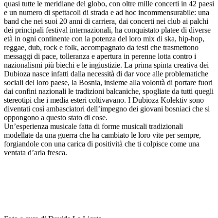
quasi tutte le meridiane del globo, con oltre mille concerti in 42 paesi
e un numero di spettacoli di strada e ad hoc incommensurabile: una
band che nei suoi 20 anni di carriera, dai concerti nei club ai palchi
dei principali festival internazionali, ha conquistato platee di diverse
età in ogni continente con la potenza del loro mix di ska, hip-hop,
reggae, dub, rock e folk, accompagnato da testi che trasmettono
messaggi di pace, tolleranza e apertura in perenne lotta contro i
nazionalismi più biechi e le ingiustizie. La prima spinta creativa dei
Dubioza nasce infatti dalla necessità di dar voce alle problematiche
sociali del loro paese, la Bosnia, insieme alla volontà di portare fuori
dai confini nazionali le tradizioni balcaniche, spogliate da tutti quegli
stereotipi che i media esteri coltivavano. I Dubioza Kolektiv sono
diventati così ambasciatori dell’impegno dei giovani bosniaci che si
oppongono a questo stato di cose.
Un’esperienza musicale fatta di forme musicali tradizionali
modellate da una guerra che ha cambiato le loro vite per sempre,
forgiandole con una carica di positività che ti colpisce come una
ventata d’aria fresca.