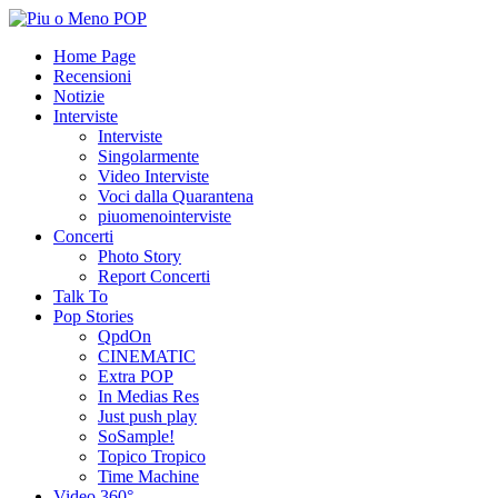
Home Page
Recensioni
Notizie
Interviste
Interviste
Singolarmente
Video Interviste
Voci dalla Quarantena
piuomenointerviste
Concerti
Photo Story
Report Concerti
Talk To
Pop Stories
QpdOn
CINEMATIC
Extra POP
In Medias Res
Just push play
SoSample!
Topico Tropico
Time Machine
Video 360°