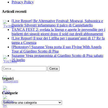
Privacy Policy
Articoli recenti
[Live Report] Be Alternative Festival: Mogwai, Subsonica e
Daniele Silvestri infiammano il palco di Camigliatello
TANCA FEST 2: svelata la lineup e aperte le prevendite per i
biglietti dei singoli giorni dopo il sold out degli abbonamenti
[Live Report] Il tour dei Litfiba per i quarant’anni di 17 Re fa
tappa a Cosenza
[Photostory] Suzanne Vega porta il suo Flying With Angels
Tour al Giardino Scotto di Pisa
Suzanne Vega protagonista al Giardino Scotto di Pisa sabato
25 luglio
Ricerca
per:
Seguici
Categorie
Categorie