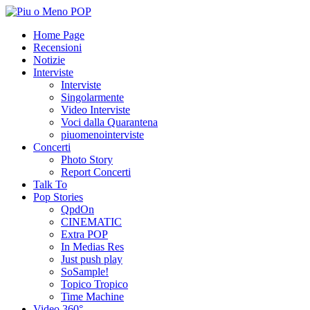
Home Page
Recensioni
Notizie
Interviste
Interviste
Singolarmente
Video Interviste
Voci dalla Quarantena
piuomenointerviste
Concerti
Photo Story
Report Concerti
Talk To
Pop Stories
QpdOn
CINEMATIC
Extra POP
In Medias Res
Just push play
SoSample!
Topico Tropico
Time Machine
Video 360°