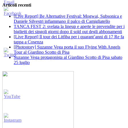
Articoli recenti
[Live Report] Be Alternative Festival: Mogwai, Subsonica e
Daniele Silvestri infiammano il palco di Camigliatello
TANCA FEST 2: svelata la lineup e aperte le prevendite per i
biglietti dei singoli giorni dopo il sold out degli abbonamenti
[Live Report] Il tour dei Litfiba per i quarant’anni di 17 Re fa
tappa a Cosenza
[Photostory] Suzanne Vega porta il suo Flying With Angels
Tour al Giardino Scotto di Pisa
Suzanne Vega protagonista al Giardino Scotto di Pisa sabato
25 luglio