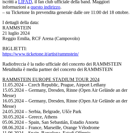
iscritti a
LIFAD
, il fan club ufficiale della band. Maggiori
informazioni a
questo indirizzo
.
– su Ticketone In prevendita generale dalle ore 11:00 del 18 ottobre.
I dettagli della data:
RAMMSTEIN
21 luglio 2024
Reggio Emilia, RCF Arena (Campovolo)
BIGLIETTI:
https://www.ticketone.it/
artist/rammstein/
Radiofreccia è la radio ufficiale del concerto dei RAMMSTEIN
Metalitalia è media partner del concerto dei RAMMSTEIN
RAMMSTEIN EUROPE STADIUM TOUR 2024
11.05.2024 – Czech Republic, Prague, Airport Letňany
15.05.2024 – Germany, Dresden, Rinne (Open Air Gelände an der
Messe)
16.05.2024 – Germany, Dresden, Rinne (Open Air Gelände an der
Messe)
24.05.2024 – Serbia, Belgrade, Ušće Park
30.05.2024 – Greece, Athens
05.06.2024 – Spain, San Sebastián, Estadio Anoeta
08.06.2024 – France, Marseille, Orange Vélodrome
11.06.2024 – Spain, Barcelona, Estadi Olímpic