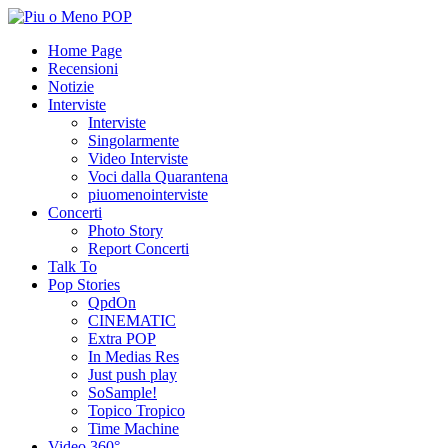
Home Page
Recensioni
Notizie
Interviste
Interviste
Singolarmente
Video Interviste
Voci dalla Quarantena
piuomenointerviste
Concerti
Photo Story
Report Concerti
Talk To
Pop Stories
QpdOn
CINEMATIC
Extra POP
In Medias Res
Just push play
SoSample!
Topico Tropico
Time Machine
Video 360°