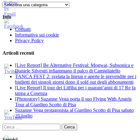
Categorie
Info
Contatti
Informativa sui cookie
Privacy Policy
Articoli recenti
[Live Report] Be Alternative Festival: Mogwai, Subsonica e
Daniele Silvestri infiammano il palco di Camigliatello
TANCA FEST 2: svelata la lineup e aperte le prevendite per i
biglietti dei singoli giorni dopo il sold out degli abbonamenti
[Live Report] Il tour dei Litfiba per i quarant’anni di 17 Re fa
tappa a Cosenza
[Photostory] Suzanne Vega porta il suo Flying With Angels
Tour al Giardino Scotto di Pisa
Suzanne Vega protagonista al Giardino Scotto di Pisa sabato
25 luglio
Ricerca
per:
Seguici