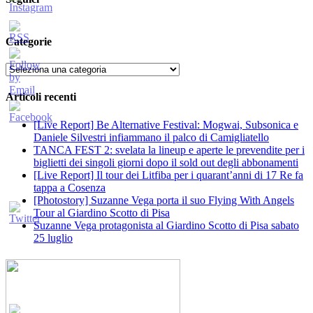
Categorie
Categorie
Articoli recenti
[Live Report] Be Alternative Festival: Mogwai, Subsonica e
Daniele Silvestri infiammano il palco di Camigliatello
TANCA FEST 2: svelata la lineup e aperte le prevendite per i
biglietti dei singoli giorni dopo il sold out degli abbonamenti
[Live Report] Il tour dei Litfiba per i quarant’anni di 17 Re fa
tappa a Cosenza
[Photostory] Suzanne Vega porta il suo Flying With Angels
Tour al Giardino Scotto di Pisa
Suzanne Vega protagonista al Giardino Scotto di Pisa sabato
25 luglio