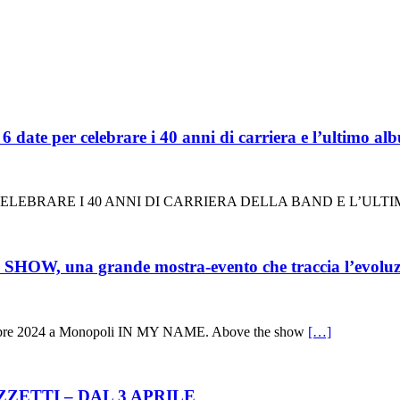
date per celebrare i 40 anni di carriera e l’ultimo a
R CELEBRARE I 40 ANNI DI CARRIERA DELLA BAND E L’U
W, una grande mostra-evento che traccia l’evoluzi
ovembre 2024 a Monopoli IN MY NAME. Above the show
[…]
ZETTI – DAL 3 APRILE