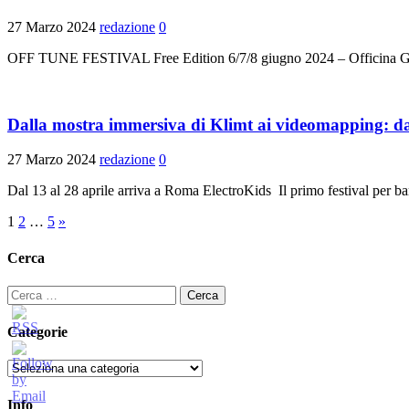
27 Marzo 2024
redazione
0
OFF TUNE FESTIVAL Free Edition 6/7/8 giugno 2024 – Officina Giov
Dalla mostra immersiva di Klimt ai videomapping: da
27 Marzo 2024
redazione
0
Dal 13 al 28 aprile arriva a Roma ElectroKids Il primo festival per bamb
Paginazione
1
2
…
5
»
degli
Cerca
articoli
Ricerca
per:
Categorie
Categorie
Info