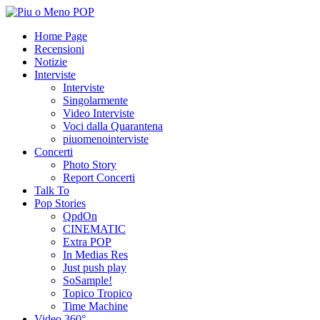
Home Page
Recensioni
Notizie
Interviste
Interviste
Singolarmente
Video Interviste
Voci dalla Quarantena
piuomenointerviste
Concerti
Photo Story
Report Concerti
Talk To
Pop Stories
QpdOn
CINEMATIC
Extra POP
In Medias Res
Just push play
SoSample!
Topico Tropico
Time Machine
Video 360°