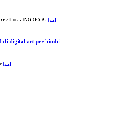
h pop e affini… INGRESSO
[…]
di digital art per bimbi
le
[…]