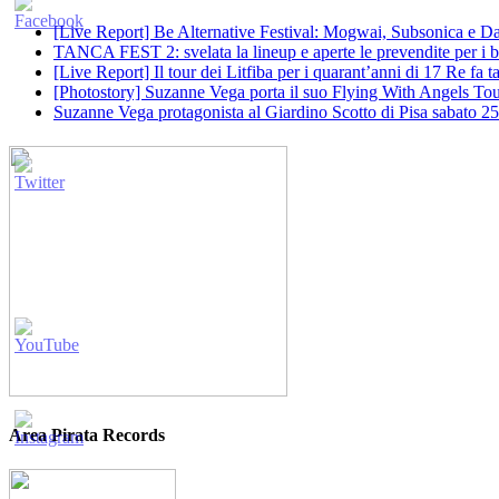
[Live Report] Be Alternative Festival: Mogwai, Subsonica e Dan
TANCA FEST 2: svelata la lineup e aperte le prevendite per i big
[Live Report] Il tour dei Litfiba per i quarant’anni di 17 Re fa
[Photostory] Suzanne Vega porta il suo Flying With Angels Tour
Suzanne Vega protagonista al Giardino Scotto di Pisa sabato 25
Area Pirata Records