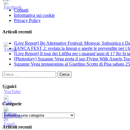
Contatti
Informativa sui cookie
Privacy Policy
Articoli recenti
[Live Report] Be Alternative Festival: Mogwai, Subsonica e Dan
TANCA FEST 2: svelata la lineup e aperte le prevendite per i big
[Live Report] Il tour dei Litfiba per i quarant’anni di 17 Re fa
[Photostory] Suzanne Vega porta il suo Flying With Angels Tour
Suzanne Vega protagonista al Giardino Scotto di Pisa sabato 25
Ricerca
per:
Seguici
Categorie
Categorie
Articoli recenti