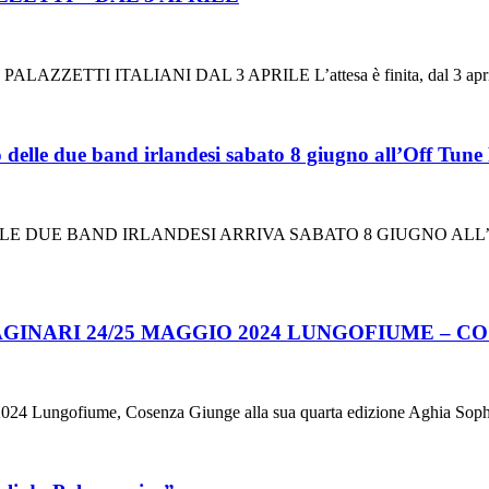
TTI ITALIANI DAL 3 APRILE L’attesa è finita, dal 3 aprile i S
le due band irlandesi sabato 8 giugno all’Off Tune F
 DUE BAND IRLANDESI ARRIVA SABATO 8 GIUGNO ALL’OFF-T
AGINARI 24/25 MAGGIO 2024 LUNGOFIUME – C
ungofiume, Cosenza Giunge alla sua quarta edizione Aghia Sophia Fes