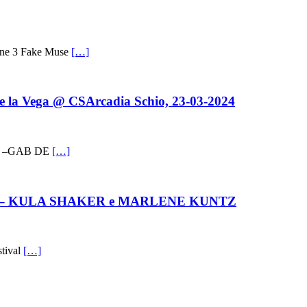
ione 3 Fake Muse
[…]
 la Vega @ CSArcadia Schio, 23-03-2024
ge: –GAB DE
[…]
RPSYCHO – KULA SHAKER e MARLENE KUNTZ
stival
[…]