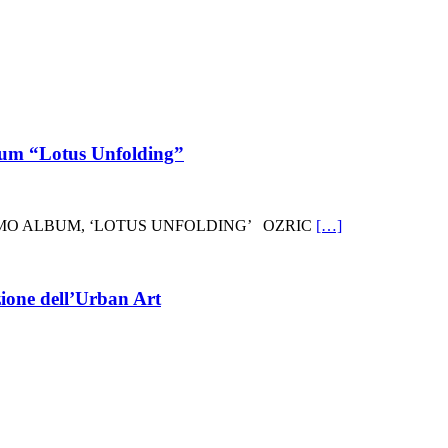
lbum “Lotus Unfolding”
LTIMO ALBUM, ‘LOTUS UNFOLDING’ OZRIC
[…]
one dell’Urban Art