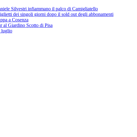
iele Silvestri infiammano il palco di Camigliatello
lietti dei singoli giorni dopo il sold out degli abbonamenti
 tappa a Cosenza
 al Giardino Scotto di Pisa
 luglio