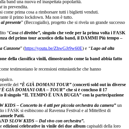
lla band una nuova ed inaspettata popolarità.
ut
in prevendita.
come prima cosa a rimborsare tutti i biglietti venduti.
durante il primo lockdown. Ma non è tutto.
al presente
” (Beccogiallo), progetto che si rivela un grande successo
dito “
Cosa ci direbbe”,
singolo che vede per la prima volta i FASK
nza del primo tour acustico della band, il DAMMI Più tempo –
da Canzone
” (
https://youtu.be/ZhwGJr9w60E
)
e
“
Lago ad alta
izione della classifica vinili, dimostrando come la band abbia fatto
, come testimoniano le recensioni entusiastiche che hanno
topalco.
maverile del
“È GIÀ DOMANI TOUR”
(
concerti sold out in diverse
“
È GIÀ DOMANI ORA – TOUR”
che si è concluso il 17
licato il singolo “IL TEMPO È UNA BUGIA” con la partecipazione
DS – Concerto in 4 atti per piccola orchestra da camera”
un
io i FASK si esibiscono al Ravenna Festival e al Mittelfest di
anuele Patti.
D SLOW KIDS – Dal vivo con orchestra”.
e
edizioni celebrative in vinile dei due album
capisaldi della loro