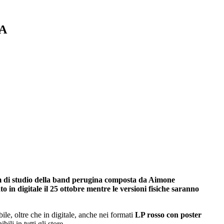
ZA
um di studio della band perugina composta da Aimone
o in digitale il 25 ottobre mentre le versioni fisiche saranno
le, oltre che in digitale, anche nei formati
LP rosso con poster
bili in tutti gli store.