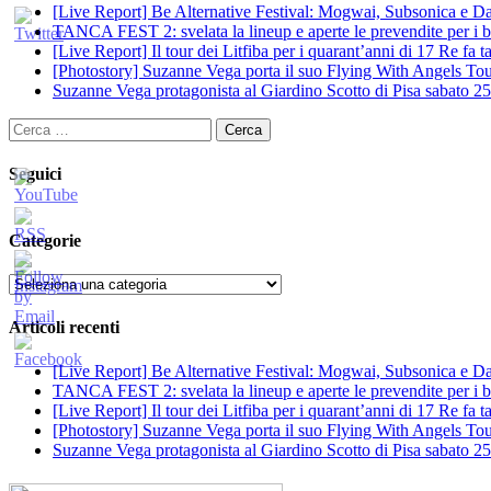
[Live Report] Be Alternative Festival: Mogwai, Subsonica e Dan
TANCA FEST 2: svelata la lineup e aperte le prevendite per i big
[Live Report] Il tour dei Litfiba per i quarant’anni di 17 Re fa
[Photostory] Suzanne Vega porta il suo Flying With Angels Tour
Suzanne Vega protagonista al Giardino Scotto di Pisa sabato 25
Ricerca
per:
Seguici
Categorie
Categorie
Articoli recenti
[Live Report] Be Alternative Festival: Mogwai, Subsonica e Dan
TANCA FEST 2: svelata la lineup e aperte le prevendite per i big
[Live Report] Il tour dei Litfiba per i quarant’anni di 17 Re fa
[Photostory] Suzanne Vega porta il suo Flying With Angels Tour
Suzanne Vega protagonista al Giardino Scotto di Pisa sabato 25