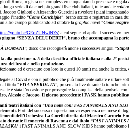
io di Roma, registra nel complessivo cinquantamila presenze e regala a
lunga serie di date nei più grandi live club italiani, tutte andate
sold o
Jacopo Gigliotti e Alessandro Guercini a rivedere i piani impegnandosi 
gio l’inedito “
Come Conchiglie
”, brano scritto e registrato in casa 
n un altro campo pubblicando ad ottobre la
graphic nove
l “
Come reagire 
ttps://youtu.be/GEoZUNwiNZs
) a cui segue ad aprile il successivo ine
yote e a giugno “SENZA DELUDERTI”, brano che accompagna la parte
.
IÀ DOMANI”,
disco che raccoglierà anche i successivi singoli
“
Stupi
ta alla posizione n. 5 della classifica ufficiale italiana e alla 2° pos
ttura dei brani e nella produzione.
ffezionato ed è cresciuto con loro in questi 10 anni) ma anche la critica
 legate al Covid e con il pubblico che può finalmente saltare e urlare sot
al titolo “
VITA SPERDUTA
”, presentato live durante la tranche pri
state è stata l’occasione per proseguire la conquista della penisola con 
andro, Alessio e Jacopo. Il giorno precedente i FASK hanno pubb
nti teatri italiani con
“Una notte con: FAST ANIMALS AND SLOW KI
 elementi.
Forti del successo di questa nuova esperienza nel mese di lugl
elementi dell’Orchestra La Corelli diretta dal Maestro Carmelo Em
rato durante il concerto di Ravenna e dal titolo “
FAST ANIMALS AN
ALASKA
’
i FAST ANIMALS AND SLOW KIDS hanno pubblicano l