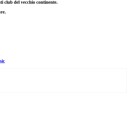
i club del vecchio continente.
bre.
ic