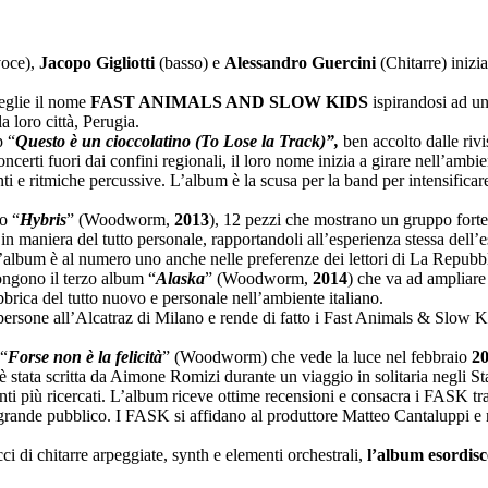
voce),
Jacopo Gigliotti
(basso) e
Alessandro Guercini
(Chitarre) inizi
ceglie il nome
FAST ANIMALS AND SLOW KIDS
ispirandosi ad u
a loro città, Perugia.
p “
Questo è un cioccolatino (To Lose la Track)”,
ben accolto dalle rivi
oncerti fuori dai confini regionali, il loro nome inizia a girare nell’amb
i e ritmiche percussive. L’album è la scusa per la band per intensificare l
o “
Hybris
” (Woodworm,
2013
), 12 pezzi che mostrano un gruppo fortem
ali in maniera del tutto personale, rapportandoli all’esperienza stessa dell
 e l’album è al numero uno anche nelle preferenze dei lettori di La Repub
gono il terzo album “
Alaska
” (Woodworm,
2014
) che va ad ampliare
bbrica del tutto nuovo e personale nell’ambiente italiano.
 persone all’Alcatraz di Milano e rende di fatto i Fast Animals & Slow Kid
 “
Forse non è la felicità
” (Woodworm) che vede la luce nel febbraio
2
i è stata scritta da Aimone Romizi durante un viaggio in solitaria negli 
nti più ricercati. L’album riceve ottime recensioni e consacra i FASK tr
grande pubblico. I FASK si affidano al produttore Matteo Cantaluppi e r
i di chitarre arpeggiate, synth e elementi orchestrali,
l’album esordisce