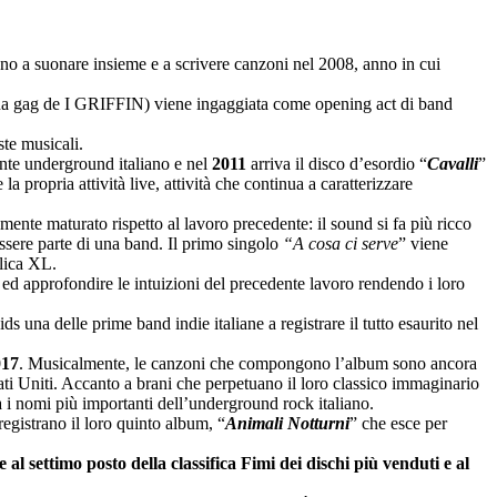
ano a suonare insieme e a scrivere canzoni nel 2008, anno in cui
na gag de I GRIFFIN) viene ingaggiata come opening act di band
ste musicali.
iente underground italiano e nel
2011
arriva il disco d’esordio “
Cavalli
”
a propria attività live, attività che continua a caratterizzare
ente maturato rispetto al lavoro precedente: il sound si fa più ricco
’essere parte di una band. Il primo singolo
“A cosa ci serve
” viene
blica XL.
 ed approfondire le intuizioni del precedente lavoro rendendo i loro
s una delle prime band indie italiane a registrare il tutto esaurito nel
017
. Musicalmente, le canzoni che compongono l’album sono ancora
Stati Uniti. Accanto a brani che perpetuano il loro classico immaginario
a i nomi più importanti dell’underground rock italiano.
egistrano il loro quinto album, “
Animali Notturni
” che esce per
 al settimo posto della classifica Fimi dei dischi più venduti e al