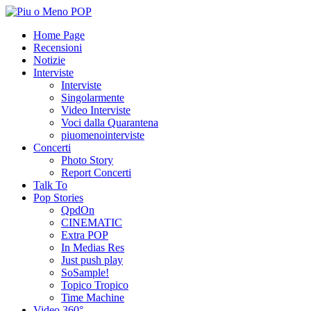
Home Page
Recensioni
Notizie
Interviste
Interviste
Singolarmente
Video Interviste
Voci dalla Quarantena
piuomenointerviste
Concerti
Photo Story
Report Concerti
Talk To
Pop Stories
QpdOn
CINEMATIC
Extra POP
In Medias Res
Just push play
SoSample!
Topico Tropico
Time Machine
Video 360°