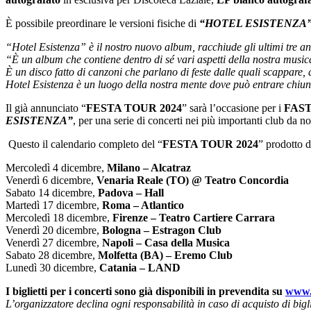
È possibile preordinare le versioni fisiche di
“HOTEL ESISTENZA
“Hotel Esistenza” è il nostro nuovo album, racchiude gli ultimi tre 
“È un album che contiene dentro di sé vari aspetti della nostra musi
È un disco fatto di canzoni che parlano di feste dalle quali scappare,
Hotel Esistenza è un luogo della nostra mente dove può entrare chiun
Il già annunciato “
FESTA TOUR 2024
” sarà l’occasione per i
FAS
ESISTENZA”
, per una serie di concerti nei più importanti club da no
Questo il calendario completo del “
FESTA TOUR 2024
” prodotto 
Mercoledì 4 dicembre,
Milano – Alcatraz
Venerdì 6 dicembre,
Venaria Reale (TO) @ Teatro Concordia
Sabato 14 dicembre,
Padova – Hall
Martedì 17 dicembre,
Roma – Atlantico
Mercoledì 18 dicembre,
Firenze – Teatro Cartiere Carrara
Venerdì 20 dicembre,
Bologna – Estragon Club
Venerdì 27 dicembre,
Napoli – Casa della Musica
Sabato 28 dicembre,
Molfetta (BA) – Eremo Club
Lunedì 30 dicembre,
Catania – LAND
I biglietti per i concerti sono già disponibili in prevendita su
www.
L’organizzatore declina ogni responsabilità in caso di acquisto di bigliet