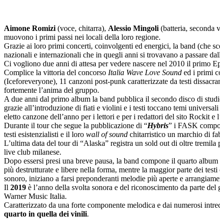
Aimone Romizi
(voce, chitarra),
Alessio Mingoli
(batteria, seconda 
muovono i primi passi nei locali della loro regione.
Grazie ai loro primi concerti, coinvolgenti ed energici, la band (che s
nazionali e internazionali che in quegli anni si trovavano a passare dall
Ci vogliono due anni di attesa per vedere nascere nel 2010 il primo E
Complice la vittoria del concorso
Italia Wave Love Sound
ed i primi c
(Iceforeveryone), 11 canzoni post-punk caratterizzate da testi dissacrant
fortemente l’anima del gruppo.
A due anni dal primo album la band pubblica il secondo disco di studi
grazie all’introduzione di fiati e violini e i testi toccano temi univers
eletto canzone dell’anno per i lettori e per i redattori del sito Rockit
Durante il tour che segue la pubblicazione di “
Hybris
” i FASK compon
testi esistenzialisti e il loro
wall of sound
chitarristico un marchio di fa
L’ultima data del tour di “Alaska” registra un sold out di oltre tremila
live club milanese.
Dopo essersi presi una breve pausa, la band compone il quarto album
più destrutturate e libere nella forma, mentre la maggior parte dei test
sonoro, iniziano a farsi preponderanti melodie più aperte e arrangiame
Il
2019
è l’anno della svolta sonora e del riconoscimento da parte del 
Warner Music Italia.
Caratterizzato da una forte componente melodica e dai numerosi intrecc
quarto in quella dei vinili
.