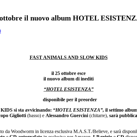
ttobre il nuovo album HOTEL ESISTEN
0
FAST ANIMALS AND SLOW KIDS
il 25 ottobre esce
il nuovo album di inediti
“HOTEL ESISTENZA”
disponibile per il preorder
IDS si sta avvicinando:
“HOTEL ESISTENZA”,
il settimo alb
opo Gigliotti
(basso) e
Alessandro Guercini
(chitarre),
sarà pubblicat
ato da Woodworm in licenza esclusiva M.A.S.T./Believe, e sarà disponibi
ato
e
CD autografato
in esclusiva per Amazon,
LP grigio
e
CD
disponi