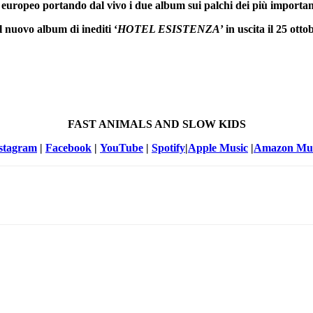
europeo portando dal vivo i due album sui palchi dei più important
il nuovo album di inediti ‘
HOTEL ESISTENZA
’ in uscita il 25 otto
FAST ANIMALS AND SLOW KIDS
stagram
|
Facebook
|
YouTube
|
Spotify
|
Apple Music
|
Amazon Mus