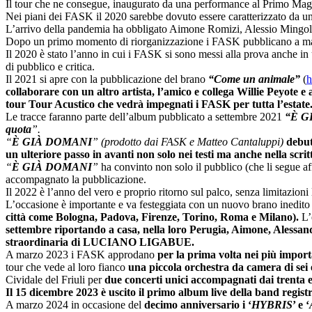
Il tour che ne consegue, inaugurato da una performance al Primo Magg
Nei piani dei FASK il 2020 sarebbe dovuto essere caratterizzato da una 
L’arrivo della pandemia ha obbligato Aimone Romizi, Alessio Mingoli, 
Dopo un primo momento di riorganizzazione i FASK pubblicano a mag
Il 2020 è stato l’anno in cui i FASK si sono messi alla prova anche i
di pubblico e critica.
Il 2021 si apre con la pubblicazione del brano
“Come un animale”
(
h
collaborare con un altro artista, l’amico e collega Willie Pe
tour Tour Acustico che vedrà impegnati i FASK per tutta l’estate
Le tracce faranno parte dell’album pubblicato a settembre 2021
“È G
quota
”.
“
È GIÀ DOMANI
” (prodotto dai FASK e Matteo Cantaluppi)
debut
un ulteriore passo in avanti non solo nei testi ma anche nella scri
“
È GIÀ DOMANI
”
ha convinto non solo il pubblico (che li segue a
accompagnato la pubblicazione.
Il 2022 è l’anno del vero e proprio ritorno sul palco, senza limitazioni
L’occasione è importante e va festeggiata con un nuovo brano inedito d
città come Bologna, Padova, Firenze, Torino, Roma e Milano).
L’e
settembre riportando a casa, nella loro Perugia, Aimone, Aless
straordinaria di LUCIANO LIGABUE.
A marzo 2023 i FASK approdano
per la prima volta nei più importa
tour che vede al loro fianco
una
piccola orchestra da camera di sei
Cividale del Friuli per
due concerti unici accompagnati dai trenta 
Il 15 dicembre 2023 è uscito il primo album live della band regist
A marzo 2024 in occasione del
decimo anniversario i ‘
HYBRIS
’ e ‘