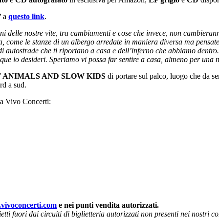
”
a
questo link
.
anni delle nostre vite, tra cambiamenti e cose che invece, non cambier
ca, come le stanze di un albergo arredate in maniera diversa ma pensate
 di autostrade che ti riportano a casa e dell’inferno che abbiamo dentro.
que lo desideri. Speriamo vi possa far sentire a casa, almeno per una n
T ANIMALS AND SLOW KIDS
di portare sul palco, luogo che da s
rd a sud.
da Vivo Concerti:
vivoconcerti.com
e nei punti vendita autorizzati.
ti fuori dai circuiti di biglietteria autorizzati non presenti nei nostri co