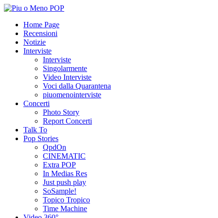
Home Page
Recensioni
Notizie
Interviste
Interviste
Singolarmente
Video Interviste
Voci dalla Quarantena
piuomenointerviste
Concerti
Photo Story
Report Concerti
Talk To
Pop Stories
QpdOn
CINEMATIC
Extra POP
In Medias Res
Just push play
SoSample!
Topico Tropico
Time Machine
Video 360°