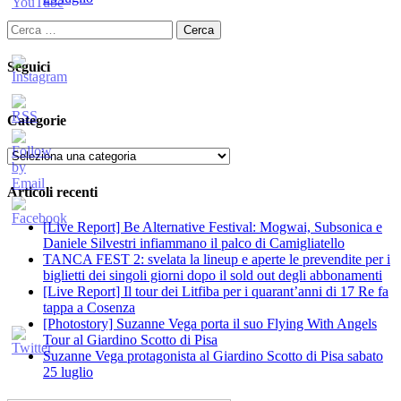
Ricerca
per:
Seguici
Categorie
Categorie
Articoli recenti
[Live Report] Be Alternative Festival: Mogwai, Subsonica e
Daniele Silvestri infiammano il palco di Camigliatello
TANCA FEST 2: svelata la lineup e aperte le prevendite per i
biglietti dei singoli giorni dopo il sold out degli abbonamenti
[Live Report] Il tour dei Litfiba per i quarant’anni di 17 Re fa
tappa a Cosenza
[Photostory] Suzanne Vega porta il suo Flying With Angels
Tour al Giardino Scotto di Pisa
Suzanne Vega protagonista al Giardino Scotto di Pisa sabato
25 luglio