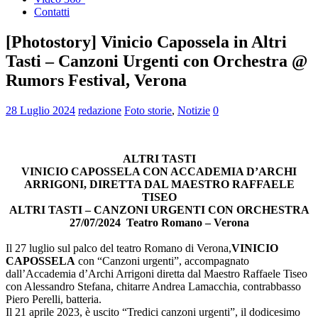
Contatti
[Photostory] Vinicio Capossela in Altri
Tasti – Canzoni Urgenti con Orchestra @
Rumors Festival, Verona
28 Luglio 2024
redazione
Foto storie
,
Notizie
0
ALTRI TASTI
VINICIO CAPOSSELA CON ACCADEMIA D’ARCHI
ARRIGONI, DIRETTA DAL MAESTRO RAFFAELE
TISEO
ALTRI TASTI – CANZONI URGENTI CON ORCHESTRA
27/07/2024 Teatro Romano – Verona
Il 27 luglio sul palco del teatro Romano di Verona,
VINICIO
CAPOSSELA
con “Canzoni urgenti”, accompagnato
dall’Accademia d’Archi Arrigoni diretta dal Maestro Raffaele Tiseo
con Alessandro Stefana, chitarre Andrea Lamacchia, contrabbasso
Piero Perelli, batteria.
Il 21 aprile 2023, è uscito “Tredici canzoni urgenti”, il dodicesimo