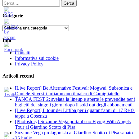
Ricerca
per:
Categorie
Categorie
Info
Contatti
Informativa sui cookie
Privacy Policy
Articoli recenti
[Live Report] Be Alternative Festival: Mogwai, Subsonica e
Daniele Silvestri infiammano il palco di Camigliatello
TANCA FEST 2: svelata la lineup e aperte le prevendite per i
biglietti dei singoli giorni dopo il sold out degli abbonamenti
[Live Report] Il tour dei Litfiba per i quarant’anni di 17 Re fa
tappa a Cosenza
[Photostory] Suzanne Vega porta il suo Flying With Angels
Tour al Giardino Scotto di Pisa
Suzanne Vega protagonista al Giardino Scotto di Pisa sabato
25 luglio