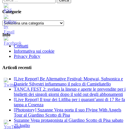
per:
Categorie
Categorie
Info
Contatti
Informativa sui cookie
Privacy Policy
Articoli recenti
[Live Report] Be Alternative Festival: Mogwai, Subsonica e
Daniele Silvestri infiammano il palco di Camigliatello
TANCA FEST 2: svelata la lineup e aperte le prevendite per i
biglietti dei singoli giorni dopo il sold out degli abbonamenti
[Live Report] Il tour dei Litfiba per i quarant’anni di 17 Re fa
tappa a Cosenza
[Photostory] Suzanne Vega porta il suo Flying With Angels
Tour al Giardino Scotto di Pisa
Suzanne Vega protagonista al Giardino Scotto di Pisa sabato
25 luglio