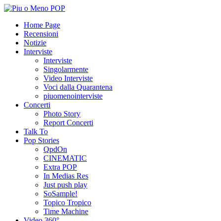
Home Page
Recensioni
Notizie
Interviste
Interviste
Singolarmente
Video Interviste
Voci dalla Quarantena
piuomenointerviste
Concerti
Photo Story
Report Concerti
Talk To
Pop Stories
QpdOn
CINEMATIC
Extra POP
In Medias Res
Just push play
SoSample!
Topico Tropico
Time Machine
Video 360°