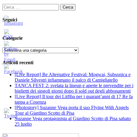
Ricerca
per:
Seguici
Categorie
Categorie
Articoli recenti
[Live Report] Be Alternative Festival: Mogwai, Subsonica e
Daniele Silvestri infiammano il palco di Camigliatello
TANCA FEST 2: svelata la lineup e aperte le prevendite per i
biglietti dei singoli giorni dopo il sold out degli abbonamenti
[Live Report] Il tour dei Litfiba per i quarant’anni di 17 Re fa
tappa a Cosenza
[Photostory] Suzanne Vega porta il suo Flying With Angels
Tour al Giardino Scotto di Pisa
Suzanne Vega protagonista al Giardino Scotto di Pisa sabato
25 luglio