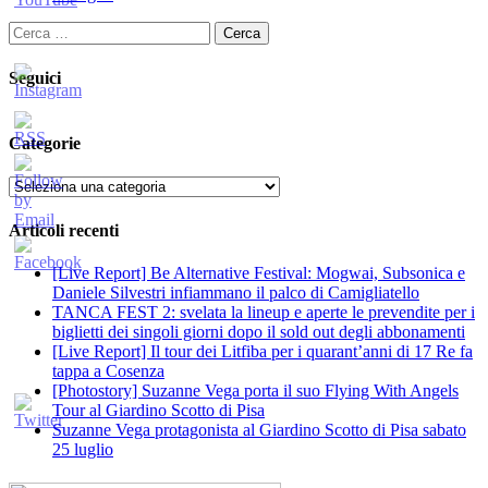
Ricerca
per:
Seguici
Categorie
Categorie
Articoli recenti
[Live Report] Be Alternative Festival: Mogwai, Subsonica e
Daniele Silvestri infiammano il palco di Camigliatello
TANCA FEST 2: svelata la lineup e aperte le prevendite per i
biglietti dei singoli giorni dopo il sold out degli abbonamenti
[Live Report] Il tour dei Litfiba per i quarant’anni di 17 Re fa
tappa a Cosenza
[Photostory] Suzanne Vega porta il suo Flying With Angels
Tour al Giardino Scotto di Pisa
Suzanne Vega protagonista al Giardino Scotto di Pisa sabato
25 luglio