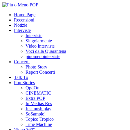
Home Page
Recensioni
Notizie
Interviste
Interviste
Singolarmente
Video Interviste
Voci dalla Quarantena
piuomenointerviste
Concerti
Photo Story
Report Concerti
Talk To
Pop Stories
QpdOn
CINEMATIC
Extra POP
In Medias Res
Just push play
SoSample!
Topico Tropico
Time Machine
Video 360°