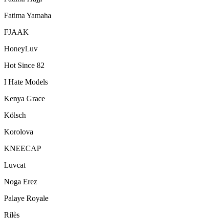
Fatima Yamaha
FJAAK
HoneyLuv
Hot Since 82
I Hate Models
Kenya Grace
Kölsch
Korolova
KNEECAP
Luvcat
Noga Erez
Palaye Royale
Rilès