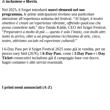
di
inclusione e libertà
.
Nel 2025, il Sziget introdurrà
nuovi elementi nel suo
programma,
le prime anticipazioni rivelano una particolare
attenzione all’esperienza notturna del festival. “
Al Sziget, il nostro
obiettivo è creare un’esperienza vibrante, offrendo qualcosa che
possa connettere tutti
,” dice Tamás Kádár, CEO del Sziget Festival.
“
Preparatevi a molto di più — questo è solo l’inizio, con molti altri
nomi in arrivo, oltre a un programma ricchissima di arte, circo,
teatro, attivismo sociale ed esperienze culturali
.”
I 6-Day Pass per il Sziget Festival 2025 sono già in vendita, per un
prezzo eary bird (267€). I
6-Day Pass
, come i
3-Day Pass
e i
Day
Ticket
consecutivi includono già il campeggio base con docce,
bagni container e altri servizi essenziali.
I primi nomi annunciati (A-Z)