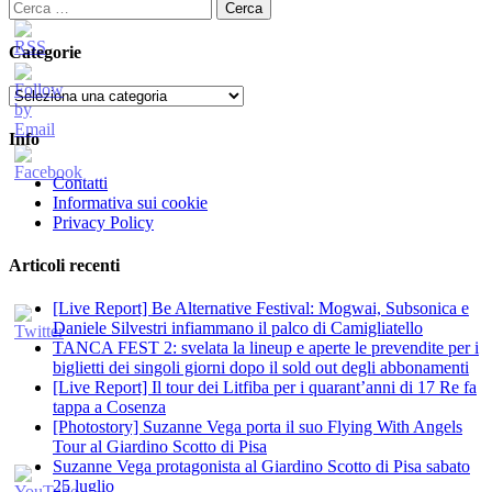
Ricerca
per:
Categorie
Categorie
Info
Contatti
Informativa sui cookie
Privacy Policy
Articoli recenti
[Live Report] Be Alternative Festival: Mogwai, Subsonica e
Daniele Silvestri infiammano il palco di Camigliatello
TANCA FEST 2: svelata la lineup e aperte le prevendite per i
biglietti dei singoli giorni dopo il sold out degli abbonamenti
[Live Report] Il tour dei Litfiba per i quarant’anni di 17 Re fa
tappa a Cosenza
[Photostory] Suzanne Vega porta il suo Flying With Angels
Tour al Giardino Scotto di Pisa
Suzanne Vega protagonista al Giardino Scotto di Pisa sabato
25 luglio