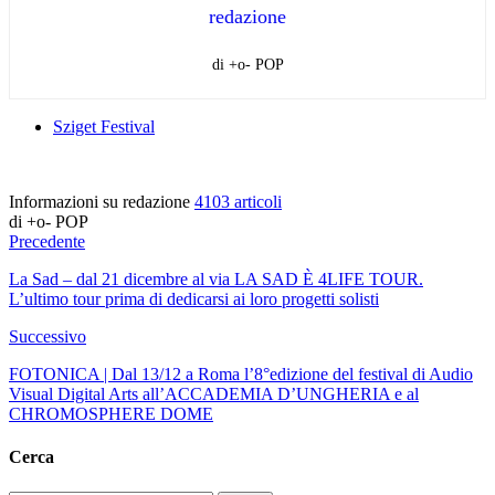
redazione
di +o- POP
Sziget Festival
Informazioni su redazione
4103 articoli
di +o- POP
Precedente
La Sad – dal 21 dicembre al via LA SAD È 4LIFE TOUR.
L’ultimo tour prima di dedicarsi ai loro progetti solisti
Successivo
FOTONICA | Dal 13/12 a Roma l’8°edizione del festival di Audio
Visual Digital Arts all’ACCADEMIA D’UNGHERIA e al
CHROMOSPHERE DOME
Cerca