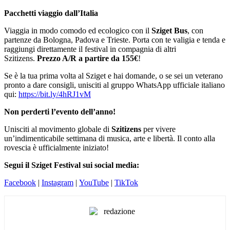
Pacchetti viaggio dall’Italia
Viaggia in modo comodo ed ecologico con il
Sziget Bus
, con
partenze da Bologna, Padova e Trieste. Porta con te valigia e tenda e
raggiungi direttamente il festival in compagnia di altri
Szitizens.
Prezzo A/R a partire da 155€
!
Se è la tua prima volta al Sziget e hai domande, o se sei un veterano
pronto a dare consigli, unisciti al gruppo WhatsApp ufficiale italiano
qui:
https://bit.ly/4hRJ1vM
Non perderti l’evento dell’anno!
Unisciti al movimento globale di
Szitizens
per vivere
un’indimenticabile settimana di musica, arte e libertà. Il conto alla
rovescia è ufficialmente iniziato!
Segui il Sziget Festival sui social media:
Facebook
|
Instagram
|
YouTube
|
TikTok