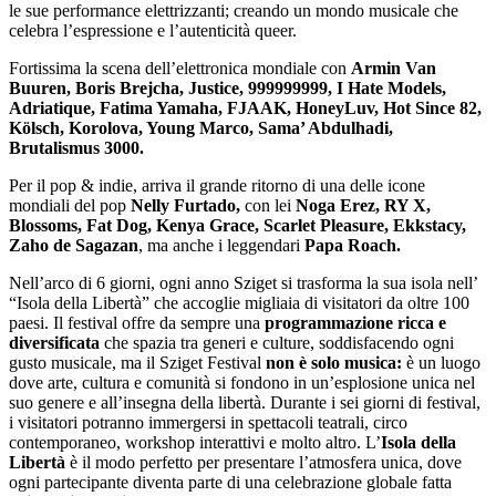
le sue performance elettrizzanti; creando un mondo musicale che
celebra l’espressione e l’autenticità queer.
Fortissima la scena dell’elettronica mondiale con
Armin Van
Buuren, Boris Brejcha, Justice, 999999999, I Hate Models,
Adriatique, Fatima Yamaha, FJAAK, HoneyLuv, Hot Since 82,
Kölsch, Korolova, Young Marco, Sama’ Abdulhadi,
Brutalismus 3000.
Per il pop & indie, arriva il grande ritorno di una delle icone
mondiali del pop
Nelly Furtado,
con lei
Noga Erez, RY X,
Blossoms, Fat Dog, Kenya Grace, Scarlet Pleasure, Ekkstacy,
Zaho de Sagazan
, ma anche i leggendari
Papa Roach.
Nell’arco di 6 giorni, ogni anno Sziget si trasforma la sua isola nell’
“Isola della Libertà” che accoglie migliaia di visitatori da oltre 100
paesi. Il festival offre da sempre una
programmazione ricca e
diversificata
che spazia tra generi e culture, soddisfacendo ogni
gusto musicale, ma il Sziget Festival
non è solo musica:
è un luogo
dove arte, cultura e comunità si fondono in un’esplosione unica nel
suo genere e all’insegna della libertà. Durante i sei giorni di festival,
i visitatori potranno immergersi in spettacoli teatrali, circo
contemporaneo, workshop interattivi e molto altro. L’
Isola della
Libertà
è il modo perfetto per presentare l’atmosfera unica, dove
ogni partecipante diventa parte di una celebrazione globale fatta