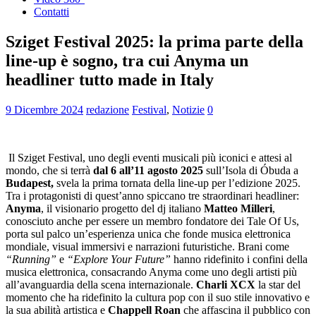
Contatti
Sziget Festival 2025: la prima parte della
line-up è sogno, tra cui Anyma un
headliner tutto made in Italy
9 Dicembre 2024
redazione
Festival
,
Notizie
0
Il Sziget Festival, uno degli eventi musicali più iconici e attesi al
mondo, che si terrà
dal
6 all’11 agosto 2025
sull’Isola di Óbuda a
Budapest,
svela la prima tornata della line-up per l’edizione 2025.
Tra i protagonisti di quest’anno spiccano tre straordinari headliner:
Anyma
, il visionario progetto del dj italiano
Matteo Milleri
,
conosciuto anche per essere un membro fondatore dei Tale Of Us,
porta sul palco un’esperienza unica che fonde musica elettronica
mondiale, visual immersivi e narrazioni futuristiche. Brani come
“Running”
e
“Explore Your Future”
hanno ridefinito i confini della
musica elettronica, consacrando Anyma come uno degli artisti più
all’avanguardia della scena internazionale.
Charli XCX
la star del
momento che ha ridefinito la cultura pop con il suo stile innovativo e
la sua abilità artistica e
Chappell Roan
che affascina il pubblico con