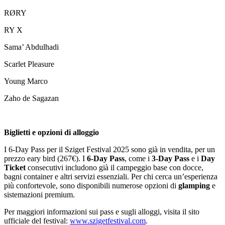
RØRY
RY X
Sama’ Abdulhadi
Scarlet Pleasure
Young Marco
Zaho de Sagazan
Biglietti e opzioni di alloggio
I 6-Day Pass per il Sziget Festival 2025 sono già in vendita, per un
prezzo eary bird (267€). I
6-Day Pass
, come i
3-Day Pass
e i
Day
Ticket
consecutivi includono già il campeggio base con docce,
bagni container e altri servizi essenziali. Per chi cerca un’esperienza
più confortevole, sono disponibili numerose opzioni di
glamping
e
sistemazioni premium.
Per maggiori informazioni sui pass e sugli alloggi, visita il sito
ufficiale del festival:
www.szigetfestival.com
.