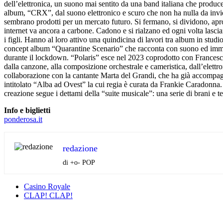
dell’elettronica, un suono mai sentito da una band italiana che prod
album, “CRX”, dal suono elettronico e scuro che non ha nulla da invidi
sembrano prodotti per un mercato futuro. Si fermano, si dividono, apro
internet va ancora a carbone. Cadono e si rialzano ed ogni volta lascian
i figli. Hanno al loro attivo una quindicina di lavori tra album in stu
concept album “Quarantine Scenario” che racconta con suono ed immagin
durante il lockdown. “Polaris” esce nel 2023 coprodotto con Francesco 
dalla canzone, alla composizione orchestrale e cameristica, dall’elettr
collaborazione con la cantante Marta del Grandi, che ha già accompagn
intitolato “Alba ad Ovest” la cui regia è curata da Frankie Caradonna
creazione segue i dettami della “suite musicale”: una serie di brani e
Info e biglietti
ponderosa.it
redazione
di +o- POP
Casino Royale
CLAP! CLAP!