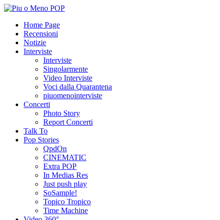
Home Page
Recensioni
Notizie
Interviste
Interviste
Singolarmente
Video Interviste
Voci dalla Quarantena
piuomenointerviste
Concerti
Photo Story
Report Concerti
Talk To
Pop Stories
QpdOn
CINEMATIC
Extra POP
In Medias Res
Just push play
SoSample!
Topico Tropico
Time Machine
Video 360°