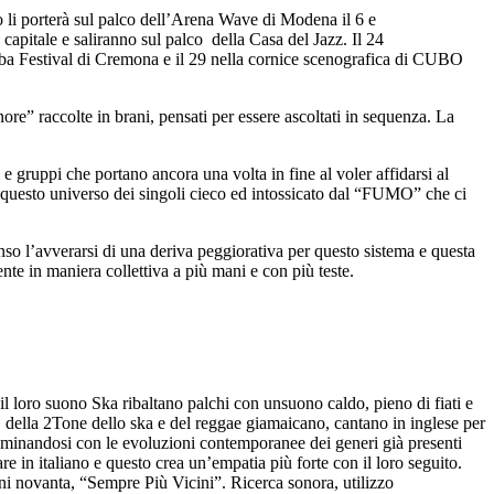
o li porterà sul palco dell’Arena Wave di Modena il 6 e
capitale e saliranno sul palco della Casa del Jazz. Il 24
obba Festival di Cremona e il 29 nella cornice scenografica di CUBO
re” raccolte in brani, pensati per essere ascoltati in sequenza. La
 e gruppi che portano ancora una volta in fine al voler affidarsi al
e questo universo dei singoli cieco ed intossicato dal “FUMO” che ci
nso l’avverarsi di una deriva peggiorativa per questo sistema e questa
ente in maniera collettiva a più mani e con più teste.
l loro suono Ska ribaltano palchi con unsuono caldo, pieno di fiati e
h, della 2Tone dello ska e del reggae giamaicano, cantano in inglese per
taminandosi con le evoluzioni contemporanee dei generi già presenti
e in italiano e questo crea un’empatia più forte con il loro seguito.
nni novanta, “Sempre Più Vicini”. Ricerca sonora, utilizzo