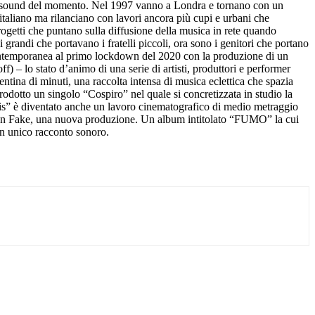
 il sound del momento. Nel 1997 vanno a Londra e tornano con un
italiano ma rilanciano con lavori ancora più cupi e urbani che
ogetti che puntano sulla diffusione della musica in rete quando
 grandi che portavano i fratelli piccoli, ora sono i genitori che portano
in contemporanea al primo lockdown del 2020 con la produzione di un
– lo stato d’animo di una serie di artisti, produttori e performer
ntina di minuti, una raccolta intensa di musica eclettica che spazia
rodotto un singolo “Cospiro” nel quale si concretizzata in studio la
ris” è diventato anche un lavoro cinematografico di medio metraggio
 Asian Fake, una nuova produzione. Un album intitolato “FUMO” la cui
un unico racconto sonoro.