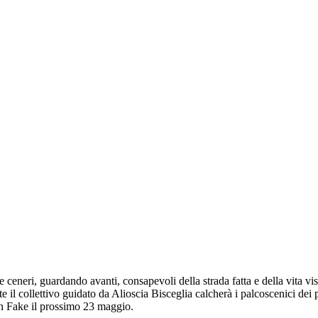
ceneri, guardando avanti, consapevoli della strada fatta e della vita vis
e il collettivo guidato da Alioscia Bisceglia calcherà i palcoscenici dei p
n Fake il prossimo 23 maggio.