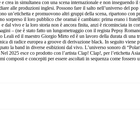
uce e crea in simultanea con una scena internazionale e non inseguendo
are alle produzioni inglesi. Possono fare il salto nell’universo del pop 
no un’etichetta e promuovono altri gruppi della scena, ripartono con pr
o sorpreso il loro pubblico che oramai è cambiato: prima erano i fratelli
dio e dal vivo e la loro storia non è ancora finita, anzi è ricominciata 
i – (ne è stato fatto un lungometraggio con il regista Pepsy Romanoff) 
Leali ed il maestro Giorgio Mirto ed è un lavoro della durata di una tre
onica di radice europea a groove di derivazione black. In seguito viene p
ato la band in diverse esibizioni dal vivo. L’universo sonoro di “Pola
. Nel 2025 esce co prodotto con l’artista Clap! Clap!, per l’etichetta
 temi composti e concepiti per essere ascoltati in sequenza come fossero 