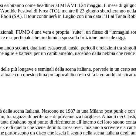
ve si esibiranno come headliner al MI AMI il 24 maggio. Il mese di giugn
’Apolide Festival di Ivrea (TO), mentre il 23 giugno sbarcheranno nella 
 Eboli (SA). Il tour continuerà in Luglio con una data l’11 al Tanta R
nazionali, FUMO è una vera e propria “suite”, un flusso di “immagini sono
loce e superficiale che predomina spesso la fruizione musicale oggi.
ando scontri, dualismi esasperati, ansie, pericoli e relazioni tra singoli
come agire e battersi per un cambiamento, uscendo dalla nebbia che rend
delle più longeve e seminali della scena italiana, prevede in un certo se
ia attuale con questo clima pre-apocalittico e lo si fa lavorando artisticam
à della scena Italiana. Nascono ne 1987 in una Milano post punk e con i
ani, tra ragazzi di periferia e di provenienza borghese. Amanti dei Clas
nta ribaltano ogni punto di riferimento all’interno del loro suono con
e di quello che viene definito cross over. Iniziano a scrivere e a cantar
e partoriscono un disco che lascia il segno nella scena italiana degli a