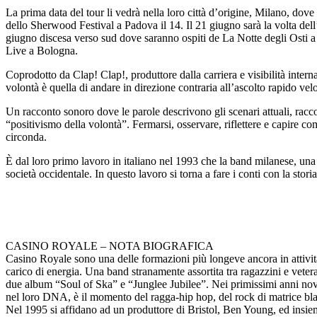
La prima data del tour li vedrà nella loro città d’origine, Milano, do
dello Sherwood Festival a Padova il 14. Il 21 giugno sarà la volta dell
giugno discesa verso sud dove saranno ospiti de La Notte degli Osti a
Live a Bologna.
Coprodotto da Clap! Clap!, produttore dalla carriera e visibilità inter
volontà è quella di andare in direzione contraria all’ascolto rapido ve
Un racconto sonoro dove le parole descrivono gli scenari attuali, raccont
“positivismo della volontà”. Fermarsi, osservare, riflettere e capire 
circonda.
È dal loro primo lavoro in italiano nel 1993 che la band milanese, una 
società occidentale. In questo lavoro si torna a fare i conti con la stor
CASINO ROYALE – NOTA BIOGRAFICA
Casino Royale sono una delle formazioni più longeve ancora in attivit
carico di energia. Una band stranamente assortita tra ragazzini e veter
due album “Soul of Ska” e “Junglee Jubilee”. Nei primissimi anni nova
nel loro DNA, è il momento del ragga-hip hop, del rock di matrice black 
Nel 1995 si affidano ad un produttore di Bristol, Ben Young, ed insiem