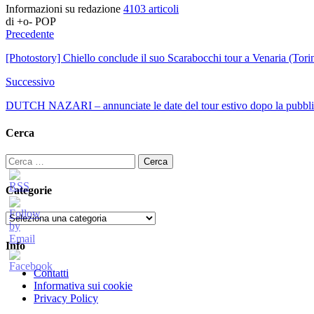
Informazioni su redazione
4103 articoli
di +o- POP
Precedente
[Photostory] Chiello conclude il suo Scarabocchi tour a Venaria (Tori
Successivo
DUTCH NAZARI – annunciate le date del tour estivo dopo la pubblic
Cerca
Ricerca
per:
Categorie
Categorie
Info
Contatti
Informativa sui cookie
Privacy Policy