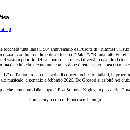
Pisa
afia
0
à tutta Italia il 50° anniversario dall’uscita di “Rimmel”, il suo qu
nerazioni con brani indimenticabili come “Pablo”, “Buonanotte Fiorelli
el vasto repertorio del cantautore in contesti diversi, passando da locati
ntima dei club che creano una connessione diretta e spontanea tra musicis
autunno con una serie di concerti nei teatri italiani, in programma
io musicale, a gennaio e febbraio 2026, De Gregori si esibirà nei club, 
qualche momento dalla tappa al Pisa Summer Nights, in piazza dei Caval
Photostory a cura di Francesco Luongo