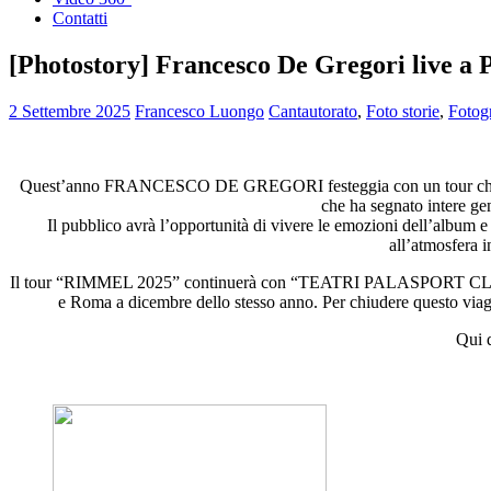
Contatti
[Photostory] Francesco De Gregori live a 
2 Settembre 2025
Francesco Luongo
Cantautorato
,
Foto storie
,
Fotogr
Quest’anno FRANCESCO DE GREGORI festeggia con un tour che toccher
che ha segnato intere ge
Il pubblico avrà l’opportunità di vivere le emozioni dell’album e d
all’atmosfera i
Il tour “RIMMEL 2025” continuerà con “TEATRI PALASPORT CLUB” dall’
e Roma a dicembre dello stesso anno. Per chiudere questo viagg
Qui 