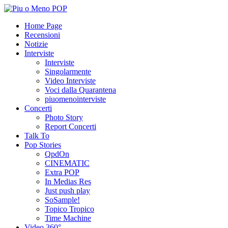
Home Page
Recensioni
Notizie
Interviste
Interviste
Singolarmente
Video Interviste
Voci dalla Quarantena
piuomenointerviste
Concerti
Photo Story
Report Concerti
Talk To
Pop Stories
QpdOn
CINEMATIC
Extra POP
In Medias Res
Just push play
SoSample!
Topico Tropico
Time Machine
Video 360°