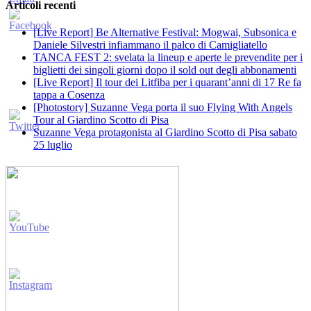
Articoli recenti
[Live Report] Be Alternative Festival: Mogwai, Subsonica e
Daniele Silvestri infiammano il palco di Camigliatello
TANCA FEST 2: svelata la lineup e aperte le prevendite per i
biglietti dei singoli giorni dopo il sold out degli abbonamenti
[Live Report] Il tour dei Litfiba per i quarant’anni di 17 Re fa
tappa a Cosenza
[Photostory] Suzanne Vega porta il suo Flying With Angels
Tour al Giardino Scotto di Pisa
Suzanne Vega protagonista al Giardino Scotto di Pisa sabato
25 luglio