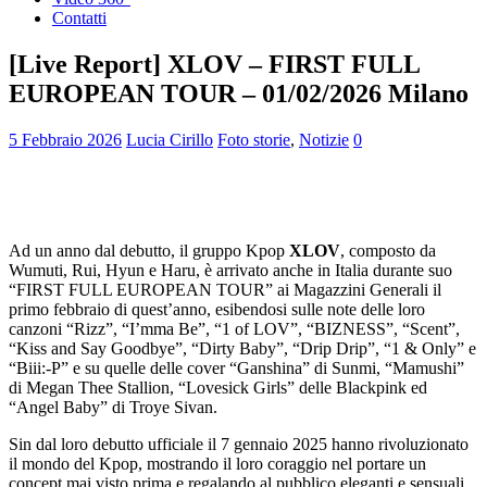
Contatti
[Live Report] XLOV – FIRST FULL
EUROPEAN TOUR – 01/02/2026 Milano
5 Febbraio 2026
Lucia Cirillo
Foto storie
,
Notizie
0
Ad un anno dal debutto, il gruppo Kpop
XLOV
, composto da
Wumuti, Rui, Hyun e Haru, è arrivato anche in Italia durante suo
“FIRST FULL EUROPEAN TOUR” ai Magazzini Generali il
primo febbraio di quest’anno, esibendosi sulle note delle loro
canzoni “Rizz”, “I’mma Be”, “1 of LOV”, “BIZNESS”, “Scent”,
“Kiss and Say Goodbye”, “Dirty Baby”, “Drip Drip”, “1 & Only” e
“Biii:-P” e su quelle delle cover “Ganshina” di Sunmi, “Mamushi”
di Megan Thee Stallion, “Lovesick Girls” delle Blackpink ed
“Angel Baby” di Troye Sivan.
Sin dal loro debutto ufficiale il 7 gennaio 2025 hanno rivoluzionato
il mondo del Kpop, mostrando il loro coraggio nel portare un
concept mai visto prima e regalando al pubblico eleganti e sensuali