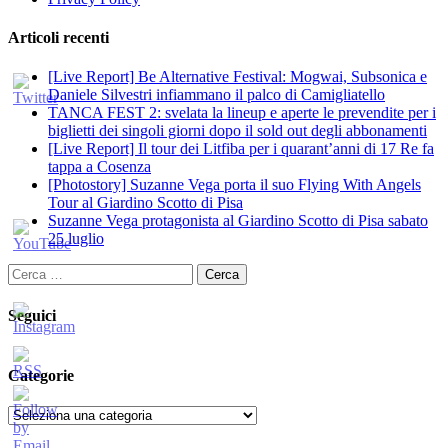
Articoli recenti
[Live Report] Be Alternative Festival: Mogwai, Subsonica e
Daniele Silvestri infiammano il palco di Camigliatello
TANCA FEST 2: svelata la lineup e aperte le prevendite per i
biglietti dei singoli giorni dopo il sold out degli abbonamenti
[Live Report] Il tour dei Litfiba per i quarant’anni di 17 Re fa
tappa a Cosenza
[Photostory] Suzanne Vega porta il suo Flying With Angels
Tour al Giardino Scotto di Pisa
Suzanne Vega protagonista al Giardino Scotto di Pisa sabato
25 luglio
Ricerca
per:
Seguici
Categorie
Categorie