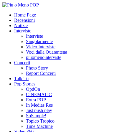
Home Page
Recensioni
Notizie
Interviste
Interviste
Singolarmente
Video Interviste
Voci dalla Quarantena
piuomenointerviste
Concerti
Photo Story
Report Concerti
Talk To
Pop Stories
QpdOn
CINEMATIC
Extra POP
In Medias Res
Just push play
SoSample!
Topico Tropico
Time Machine
Video 360°