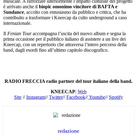
musicale. A rafforzare ulteriormente l’impatto culturale del progetto
è arrivato anche il
biopic omonimo vincitore di BAFTA e
Sundance
, accolto con entusiasmo da pubblico e critica, che ha
contribuito a trasformare i Kneecap da culto underground a caso
internazionale.
Il
Fenian Tour
accompagna l’uscita del nuovo album e segna la
prima occasione per il pubblico italiano di assistere a un live dei
Kneecap, con un repertorio che attraversa l’intero percorso della
band, dagli esordi fino all’ultimo capitolo discografico.
RADIO FRECCIA radio partner del tour italiano della band.
KNEECAP
:
Web
Site
//
Instagram
//
Twitter
//
Facebook
//
Youtube
//
Spotify
redazione