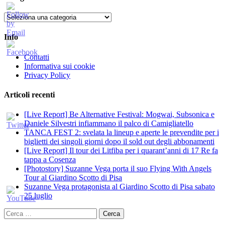
Categorie
Info
Contatti
Informativa sui cookie
Privacy Policy
Articoli recenti
[Live Report] Be Alternative Festival: Mogwai, Subsonica e
Daniele Silvestri infiammano il palco di Camigliatello
TANCA FEST 2: svelata la lineup e aperte le prevendite per i
biglietti dei singoli giorni dopo il sold out degli abbonamenti
[Live Report] Il tour dei Litfiba per i quarant’anni di 17 Re fa
tappa a Cosenza
[Photostory] Suzanne Vega porta il suo Flying With Angels
Tour al Giardino Scotto di Pisa
Suzanne Vega protagonista al Giardino Scotto di Pisa sabato
25 luglio
Ricerca
per: