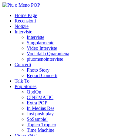
Home Page
Recensioni
Notizie
Interviste
Interviste
Singolarmente
Video Interviste
Voci dalla Quarantena
piuomenointerviste
Concerti
Photo Story
Report Concerti
Talk To
Pop Stories
QpdOn
CINEMATIC
Extra POP
In Medias Res
Just push play
SoSample!
Topico Tropico
Time Machine
Video 360°