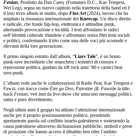
Fenian
, Prodotto da Dan Carey (Fontaines D.C., Kae Tempest,
Wet Leg), segna un nuovo capitolo nella traiettoria della band ed è
il loro terzo album in studio, dopo
Fine Art
(2024), lavoro che ha
ampliato la risonanza internazionale dei
Kneecap
. Un disco diretto
e radicale, che fonde hip-hop, elettronica e attitudine punk,
alternando provocazione e lucidità. I testi affondano le radici
nell’identità culturale irlandese e affrontano senza filtri temi sociali
e politici, confermando il trio come una delle voci più scomode e
rilevanti della loro generazione.
Il primo singolo estratto dall’album, “
Liars Tale
”, è un brano
punk-rave incendiario che smaschera i tentativi di censura e
repressione politica, guidato da riff rock anni ’80 e caotici beat
rave-punk.
L’album vede anche le collaborazioni di Radie Peat, Kae Tempest e
Fawzi, con tracce come
Éire go Deo
,
Palestine (ft. Fawzi)
e la title-
track
Fenian
, veri inni da live-show che uniscono messaggi politici,
satira e puro divertimento.
Negli ultimi anni il gruppo ha attirato l’attenzione internazionale
anche per il proprio posizionamento politico, prendendo
apertamente parola sul conflitto israelo-palestinese e sostenendo la
causa palestinese attraverso dichiarazioni pubbliche, simboli e prese
di posizione che hanno acceso il dibattito ben oltre l’ambito