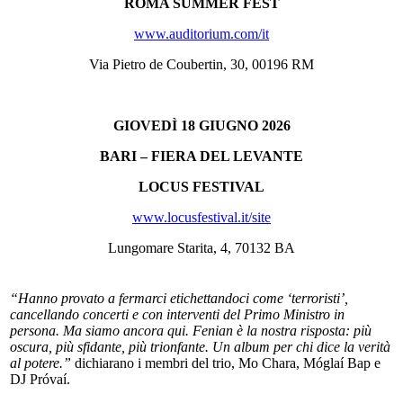
ROMA SUMMER FEST
www.auditorium.com/it
Via Pietro de Coubertin, 30, 00196 RM
GIOVEDÌ 18 GIUGNO 2026
BARI – FIERA DEL LEVANTE
LOCUS FESTIVAL
www.locusfestival.it/site
Lungomare Starita, 4, 70132 BA
“Hanno provato a fermarci etichettandoci come ‘terroristi’,
cancellando concerti e con interventi del Primo Ministro in
persona. Ma siamo ancora qui. Fenian è la nostra risposta: più
oscura, più sfidante, più trionfante. Un album per chi dice la verità
al potere.”
dichiarano i membri del trio, Mo Chara, Móglaí Bap e
DJ Próvaí.