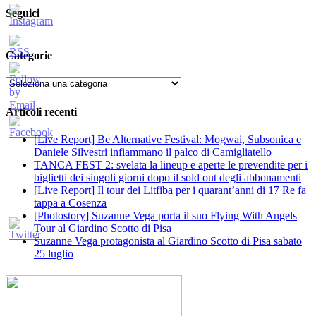
Seguici
Categorie
Categorie
Articoli recenti
[Live Report] Be Alternative Festival: Mogwai, Subsonica e
Daniele Silvestri infiammano il palco di Camigliatello
TANCA FEST 2: svelata la lineup e aperte le prevendite per i
biglietti dei singoli giorni dopo il sold out degli abbonamenti
[Live Report] Il tour dei Litfiba per i quarant’anni di 17 Re fa
tappa a Cosenza
[Photostory] Suzanne Vega porta il suo Flying With Angels
Tour al Giardino Scotto di Pisa
Suzanne Vega protagonista al Giardino Scotto di Pisa sabato
25 luglio