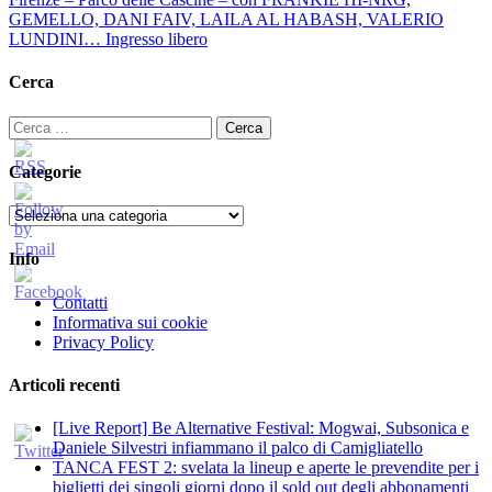
GEMELLO, DANI FAIV, LAILA AL HABASH, VALERIO
LUNDINI… Ingresso libero
Cerca
Ricerca
per:
Categorie
Categorie
Info
Contatti
Informativa sui cookie
Privacy Policy
Articoli recenti
[Live Report] Be Alternative Festival: Mogwai, Subsonica e
Daniele Silvestri infiammano il palco di Camigliatello
TANCA FEST 2: svelata la lineup e aperte le prevendite per i
biglietti dei singoli giorni dopo il sold out degli abbonamenti