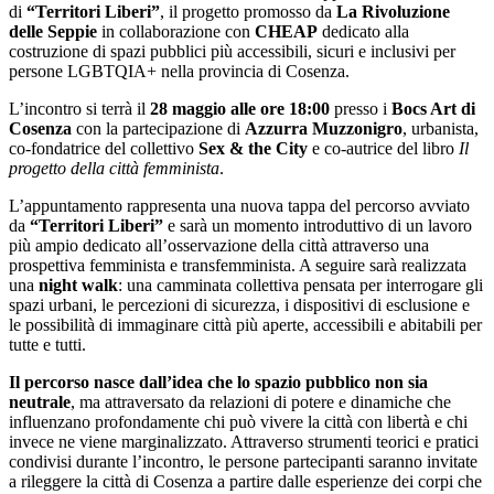
di
“Territori Liberi”
, il progetto promosso da
La Rivoluzione
delle Seppie
in collaborazione con
CHEAP
dedicato alla
costruzione di spazi pubblici più accessibili, sicuri e inclusivi per
persone LGBTQIA+ nella provincia di Cosenza.
L’incontro si terrà il
28 maggio alle ore 18:00
presso i
Bocs Art di
Cosenza
con la partecipazione di
Azzurra Muzzonigro
, urbanista,
co-fondatrice del collettivo
Sex & the City
e co-autrice del libro
Il
progetto della città femminista
.
L’appuntamento rappresenta una nuova tappa del percorso avviato
da
“Territori Liberi”
e sarà un momento introduttivo di un lavoro
più ampio dedicato all’osservazione della città attraverso una
prospettiva femminista e transfemminista. A seguire sarà realizzata
una
night walk
: una camminata collettiva pensata per interrogare gli
spazi urbani, le percezioni di sicurezza, i dispositivi di esclusione e
le possibilità di immaginare città più aperte, accessibili e abitabili per
tutte e tutti.
Il percorso nasce dall’idea che lo spazio pubblico non sia
neutrale
, ma attraversato da relazioni di potere e dinamiche che
influenzano profondamente chi può vivere la città con libertà e chi
invece ne viene marginalizzato. Attraverso strumenti teorici e pratici
condivisi durante l’incontro, le persone partecipanti saranno invitate
a rileggere la città di Cosenza a partire dalle esperienze dei corpi che