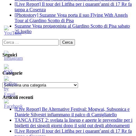
[Live Report] Il tour dei Litfiba per i quarant’anni di 17 Re fa
tappa a Cosenza
[Photostory] Suzanne Vega porta il suo Flying With Angels
Tour al Giardino Scotto di Pisa
Suzanne Vega protagonista al Giardino Scotto di Pisa sabato
25 luglio
Ricerca
per:
Seguici
Categorie
Categorie
Articoli recenti
[Live Report] Be Alternative Festival: Mogwai, Subsonica e
Daniele Silvestri infiammano il palco di Camigliatello
TANCA FEST 2: svelata la lineup e aperte le prevendite per i
biglietti dei singoli giorni dopo il sold out degli abbonamenti
[Live Report] Il tour dei Litfiba per i quarant’anni di 17 Re fa