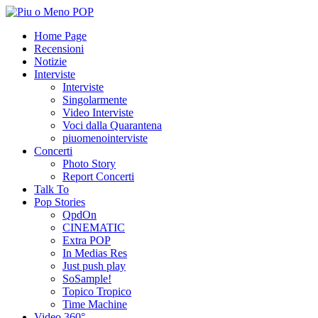
Home Page
Recensioni
Notizie
Interviste
Interviste
Singolarmente
Video Interviste
Voci dalla Quarantena
piuomenointerviste
Concerti
Photo Story
Report Concerti
Talk To
Pop Stories
QpdOn
CINEMATIC
Extra POP
In Medias Res
Just push play
SoSample!
Topico Tropico
Time Machine
Video 360°