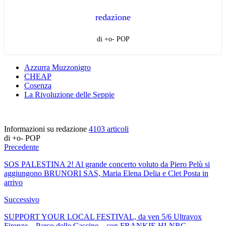
redazione
di +o- POP
Azzurra Muzzonigro
CHEAP
Cosenza
La Rivoluzione delle Seppie
Informazioni su redazione
4103 articoli
di +o- POP
Precedente
SOS PALESTINA 2! Al grande concerto voluto da Piero Pelù si
aggiungono BRUNORI SAS, Maria Elena Delia e Clet Posta in
arrivo
Successivo
SUPPORT YOUR LOCAL FESTIVAL, da ven 5/6 Ultravox
Firenze – Parco delle Cascine – con FRANKIE HI-NRG,