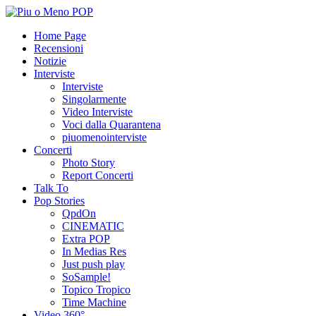
Home Page
Recensioni
Notizie
Interviste
Interviste
Singolarmente
Video Interviste
Voci dalla Quarantena
piuomenointerviste
Concerti
Photo Story
Report Concerti
Talk To
Pop Stories
QpdOn
CINEMATIC
Extra POP
In Medias Res
Just push play
SoSample!
Topico Tropico
Time Machine
Video 360°