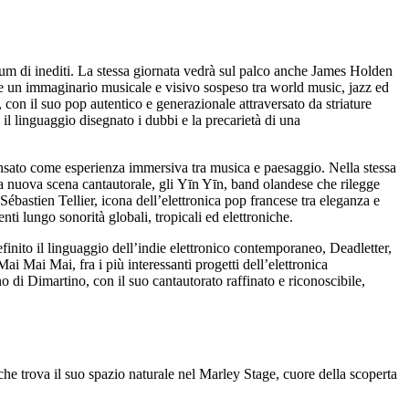
album di inediti. La stessa giornata vedrà sul palco anche James Holden
sce un immaginario musicale e visivo sospeso tra world music, jazz ed
 con il suo pop autentico e generazionale attraversato da striature
il linguaggio disegnato i dubbi e la precarietà di una
pensato come esperienza immersiva tra musica e paesaggio. Nella stessa
lla nuova scena cantautorale, gli Yīn Yīn, band olandese che rilegge
ébastien Tellier, icona dell’elettronica pop francese tra eleganza e
enti lungo sonorità globali, tropicali ed elettroniche.
efinito il linguaggio dell’indie elettronico contemporaneo, Deadletter,
i Mai Mai, fra i più interessanti progetti dell’elettronica
no di Dimartino, con il suo cantautorato raffinato e riconoscibile,
che trova il suo spazio naturale nel Marley Stage, cuore della scoperta