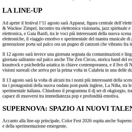
LA LINE-UP
Ad aprire il festival l’11 agosto sarà Apparat, figura centrale dell’ele
& Wacław Zimpel, incontro tra elettronica visionaria, jazz spirituale 
elettronica, e Gaia Banfi, tra le voci più interessanti della nuova sce
elettroniche, il viaggio emotivo e sperimentale del mantra musicale di 
generazione porta sul palco ora un pugno di canzoni che vibrano
fra
ir
Il 12 agosto sarà invece una giornata segnata da contaminazioni e ling
giornata saliranno sul palco anche The Zen Circus, storica band del roc
krautrock e psichedelia asiatica in chiave contemporanea, e il live di 
visioni surreali che arriva per la prima volta in Calabria in una delle du
Il 13 agosto sarà la volta di alcuni tra i nomi più interessanti della s
tra i protagonisti della nuova ondata post-punk inglese, La Niña, tra l
sperimentale italiana. Chiudono il programma il dj set di okgiorgio, tr
capace di muoversi tra immediatezza pop e profondità emotiva.
SUPERNOVA: SPAZIO AI NUOVI TALE
Accanto alla line-up principale, Color Fest 2026 ospita anche Supernova
e della sperimentazione emergente.