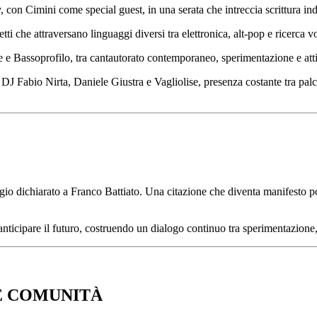
 con Cimini come special guest, in una serata che intreccia scrittura indi
tti che attraversano linguaggi diversi tra elettronica, alt-pop e ricerca v
 e Bassoprofilo, tra cantautorato contemporaneo, sperimentazione e at
 DJ Fabio Nirta, Daniele Giustra e Vagliolise, presenza costante tra pal
o dichiarato a Franco Battiato. Una citazione che diventa manifesto poet
anticipare il futuro, costruendo un dialogo continuo tra sperimentazione,
 E COMUNITÀ