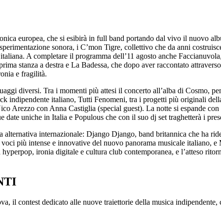
ttronica europea, che si esibirà in full band portando dal vivo il nuovo 
e sperimentazione sonora, i C’mon Tigre, collettivo che da anni costrui
na italiana. A completare il programma dell’11 agosto anche Faccianuvola,
prima stanza a destra e La Badessa, che dopo aver raccontato attraverso 
onia e fragilità.
uaggi diversi. Tra i momenti più attesi il concerto all’alba di Cosmo, 
k indipendente italiano, Tutti Fenomeni, tra i progetti più originali de
Nico Arezzo con Anna Castiglia (special guest). La notte si espande con S
e date uniche in Italia e Populous che con il suo dj set traghetterà i pres
cena alternativa internazionale: Django Django, band britannica che ha rid
e voci più intense e innovative del nuovo panorama musicale italiano, e Ma
a
hyperpop,
ironia digitale e cultura club contemporanea, e l’atteso ritor
NTI
, il contest dedicato alle nuove traiettorie della musica indipendente, 