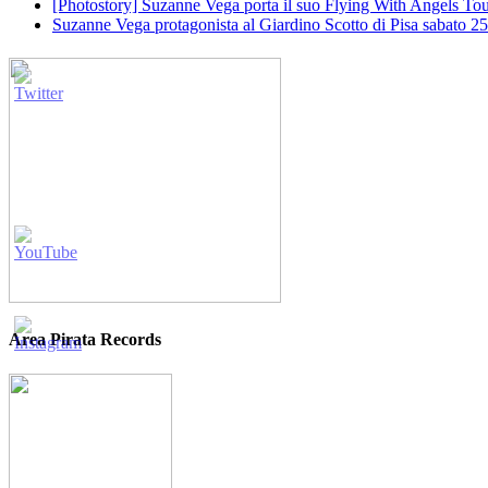
[Photostory] Suzanne Vega porta il suo Flying With Angels Tour
Suzanne Vega protagonista al Giardino Scotto di Pisa sabato 25
Area Pirata Records