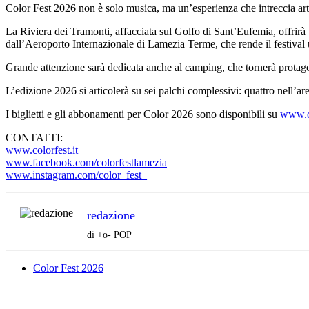
Color Fest 2026 non è solo musica, ma un’esperienza che intreccia art
La Riviera dei Tramonti, affacciata sul Golfo di Sant’Eufemia, offrirà 
dall’Aeroporto Internazionale di Lamezia Terme, che rende il festival un
Grande attenzione sarà dedicata anche al camping, che tornerà protago
L’edizione 2026 si articolerà su sei palchi complessivi: quattro nell’ar
I biglietti e gli abbonamenti per Color 2026 sono disponibili su
www.co
CONTATTI:
www.colorfest.it
www.facebook.com/
colorfestlamezia
www.instagram.com/color_fest_
redazione
di +o- POP
Color Fest 2026