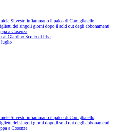
iele Silvestri infiammano il palco di Camigliatello
lietti dei singoli giorni dopo il sold out degli abbonamenti
 tappa a Cosenza
 al Giardino Scotto di Pisa
 luglio
iele Silvestri infiammano il palco di Camigliatello
lietti dei singoli giorni dopo il sold out degli abbonamenti
 tappa a Cosenza