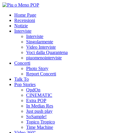
Home Page
Recensioni
Notizie
Interviste
Interviste
Singolarmente
Video Interviste
Voci dalla Quarantena
piuomenointerviste
Concerti
Photo Story
Report Concerti
Talk To
Pop Stories
QpdOn
CINEMATIC
Extra POP
In Medias Res
Just push play
SoSample!
Topico Tropico
Time Machine
Video 360°