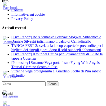
Info
Contatti
Informativa sui cookie
Privacy Policy
Articoli recenti
[Live Report] Be Alternative Festival: Mogwai, Subsonica e
Daniele Silvestri infiammano il palco di Camigliatello
TANCA FEST 2: svelata la lineup e aperte le prevendite per i
biglietti dei singoli giorni dopo il sold out degli abbonamenti
[Live Report] Il tour dei Litfiba per i quarant’anni di 17 Re fa
tappa a Cosenza
[Photostory] Suzanne Vega porta il suo Flying With Angels
Tour al Giardino Scotto di Pisa
Suzanne Vega protagonista al Giardino Scotto di Pisa sabato
25 luglio
Ricerca
per:
Seguici