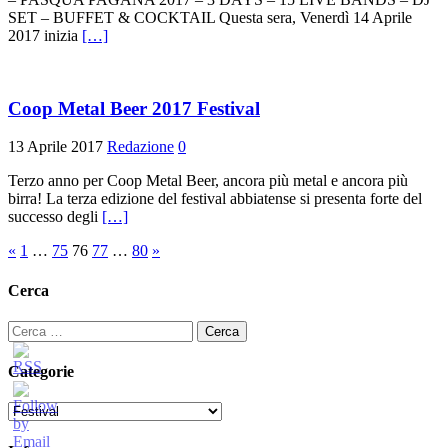
SET – BUFFET & COCKTAIL Questa sera, Venerdì 14 Aprile
2017 inizia
[…]
Coop Metal Beer 2017 Festival
13 Aprile 2017
Redazione
0
Terzo anno per Coop Metal Beer, ancora più metal e ancora più
birra! La terza edizione del festival abbiatense si presenta forte del
successo degli
[…]
Paginazione
«
1
…
75
76
77
…
80
»
degli
Cerca
articoli
Ricerca
per:
Categorie
Categorie