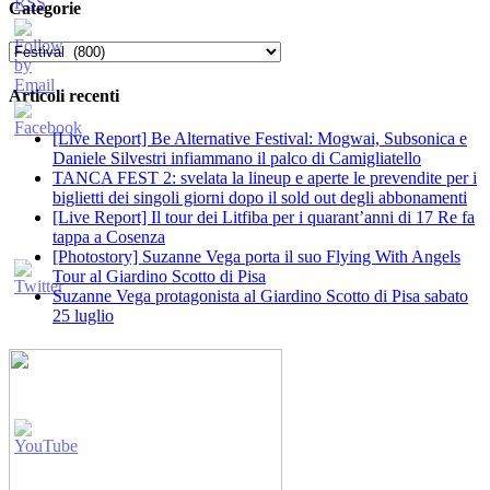
Categorie
Categorie
Articoli recenti
[Live Report] Be Alternative Festival: Mogwai, Subsonica e
Daniele Silvestri infiammano il palco di Camigliatello
TANCA FEST 2: svelata la lineup e aperte le prevendite per i
biglietti dei singoli giorni dopo il sold out degli abbonamenti
[Live Report] Il tour dei Litfiba per i quarant’anni di 17 Re fa
tappa a Cosenza
[Photostory] Suzanne Vega porta il suo Flying With Angels
Tour al Giardino Scotto di Pisa
Suzanne Vega protagonista al Giardino Scotto di Pisa sabato
25 luglio