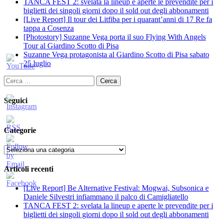
TANCA FEST 2: svelata la lineup e aperte le prevendite per i
biglietti dei singoli giorni dopo il sold out degli abbonamenti
[Live Report] Il tour dei Litfiba per i quarant’anni di 17 Re fa
tappa a Cosenza
[Photostory] Suzanne Vega porta il suo Flying With Angels
Tour al Giardino Scotto di Pisa
Suzanne Vega protagonista al Giardino Scotto di Pisa sabato
25 luglio
Ricerca
per:
Seguici
Categorie
Categorie
Articoli recenti
[Live Report] Be Alternative Festival: Mogwai, Subsonica e
Daniele Silvestri infiammano il palco di Camigliatello
TANCA FEST 2: svelata la lineup e aperte le prevendite per i
biglietti dei singoli giorni dopo il sold out degli abbonamenti