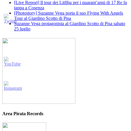
[Live Report] Il tour dei Litfiba per i quarant’anni di 17 Re fa
tappa a Cosenza
[Photostory] Suzanne Vega porta il suo Flying With Angels
Tour al Giardino Scotto di Pisa
Suzanne Vega protagonista al Giardino Scotto di Pisa sabato
25 luglio
Area Pirata Records