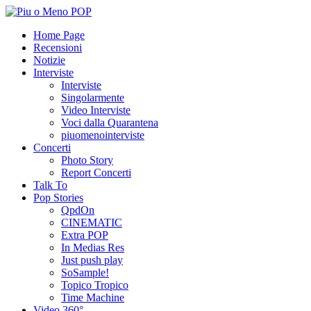
Home Page
Recensioni
Notizie
Interviste
Interviste
Singolarmente
Video Interviste
Voci dalla Quarantena
piuomenointerviste
Concerti
Photo Story
Report Concerti
Talk To
Pop Stories
QpdOn
CINEMATIC
Extra POP
In Medias Res
Just push play
SoSample!
Topico Tropico
Time Machine
Video 360°