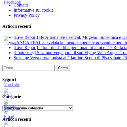
Contatti
Informativa sui cookie
Privacy Policy
Articoli recenti
[Live Report] Be Alternative Festival: Mogwai, Subsonica e Dan
TANCA FEST 2: svelata la lineup e aperte le prevendite per i big
[Live Report] Il tour dei Litfiba per i quarant’anni di 17 Re fa
[Photostory] Suzanne Vega porta il suo Flying With Angels Tour
Suzanne Vega protagonista al Giardino Scotto di Pisa sabato 25
Ricerca
per:
Seguici
Categorie
Categorie
Articoli recenti