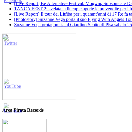
[Live Report] Be Alternative Festival: Mogwai, Subsonica e Dan
TANCA FEST 2: svelata la lineup e aperte le prevendite per i big
[Live Report] Il tour dei Litfiba per i quarant’anni di 17 Re fa
[Photostory] Suzanne Vega porta il suo Flying With Angels Tour
Suzanne Vega protagonista al Giardino Scotto di Pisa sabato 25
Area Pirata Records