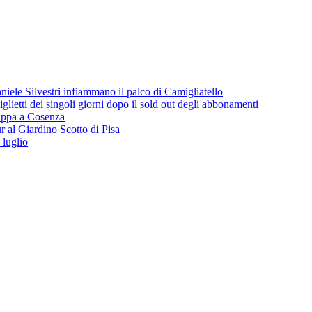
iele Silvestri infiammano il palco di Camigliatello
lietti dei singoli giorni dopo il sold out degli abbonamenti
 tappa a Cosenza
 al Giardino Scotto di Pisa
 luglio