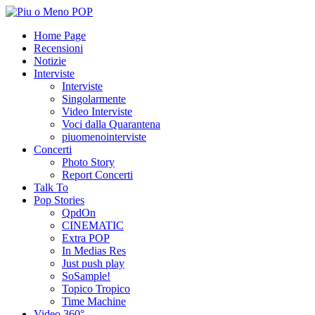
Home Page
Recensioni
Notizie
Interviste
Interviste
Singolarmente
Video Interviste
Voci dalla Quarantena
piuomenointerviste
Concerti
Photo Story
Report Concerti
Talk To
Pop Stories
QpdOn
CINEMATIC
Extra POP
In Medias Res
Just push play
SoSample!
Topico Tropico
Time Machine
Video 360°