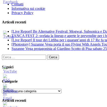
Contatti
Informativa sui cookie
Privacy Policy
Articoli recenti
[Live Report] Be Alternative Festival: Mogwai, Subsonica e Dan
TANCA FEST 2: svelata la lineup e aperte le prevendite per i big
[Live Report] Il tour dei Litfiba per i quarant’anni di 17 Re fa
[Photostory] Suzanne Vega porta il suo Flying With Angels Tour
Suzanne Vega protagonista al Giardino Scotto di Pisa sabato 25
Ricerca
per:
Seguici
Categorie
Categorie
Articoli recenti