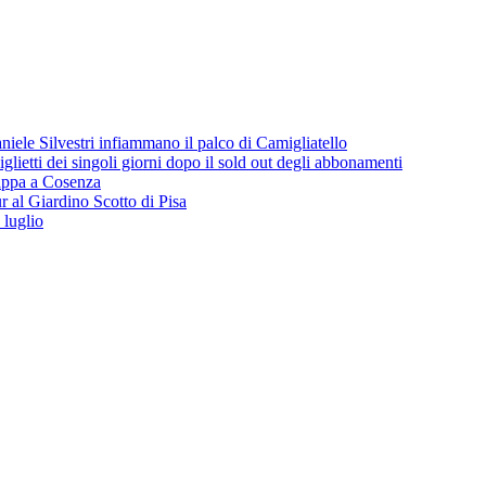
iele Silvestri infiammano il palco di Camigliatello
lietti dei singoli giorni dopo il sold out degli abbonamenti
 tappa a Cosenza
 al Giardino Scotto di Pisa
 luglio