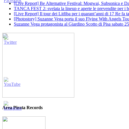
[Live Report] Be Alternative Festival: Mogwai, Subsonica e Dan
TANCA FEST 2: svelata la lineup e aperte le prevendite per i big
[Live Report] Il tour dei Litfiba per i quarant’anni di 17 Re fa
[Photostory] Suzanne Vega porta il suo Flying With Angels Tour
Suzanne Vega protagonista al Giardino Scotto di Pisa sabato 25
Area Pirata Records