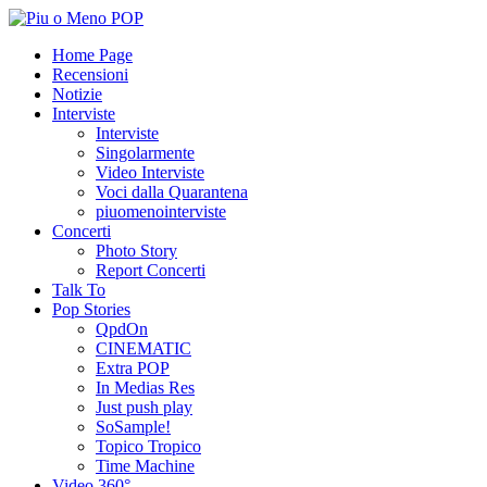
Home Page
Recensioni
Notizie
Interviste
Interviste
Singolarmente
Video Interviste
Voci dalla Quarantena
piuomenointerviste
Concerti
Photo Story
Report Concerti
Talk To
Pop Stories
QpdOn
CINEMATIC
Extra POP
In Medias Res
Just push play
SoSample!
Topico Tropico
Time Machine
Video 360°