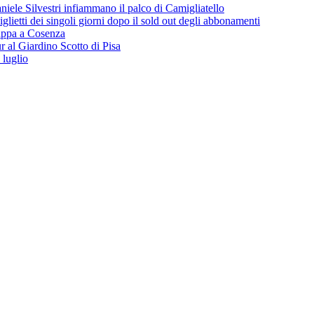
iele Silvestri infiammano il palco di Camigliatello
lietti dei singoli giorni dopo il sold out degli abbonamenti
 tappa a Cosenza
 al Giardino Scotto di Pisa
 luglio