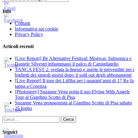
Info
Contatti
Informativa sui cookie
Privacy Policy
Articoli recenti
[Live Report] Be Alternative Festival: Mogwai, Subsonica e
Daniele Silvestri infiammano il palco di Camigliatello
TANCA FEST 2: svelata la lineup e aperte le prevendite per i
biglietti dei singoli giorni dopo il sold out degli abbonamenti
[Live Report] Il tour dei Litfiba per i quarant’anni di 17 Re fa
tappa a Cosenza
[Photostory] Suzanne Vega porta il suo Flying With Angels
Tour al Giardino Scotto di Pisa
Suzanne Vega protagonista al Giardino Scotto di Pisa sabato
25 luglio
Ricerca
per:
Seguici