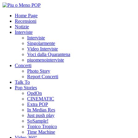
Home Page
Recensioni
Notizie
Interviste
Interviste
Singolarmente
Video Interviste
Voci dalla Quarantena
piuomenointerviste
Concerti
Photo Story
Report Concerti
Talk To
Pop Stories
QpdOn
CINEMATIC
Extra POP
In Medias Res
Just push play
SoSample!
Topico Tropico
Time Machine
Video 360°