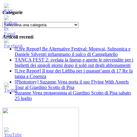
Categorie
Categorie
Articoli recenti
[Live Report] Be Alternative Festival: Mogwai, Subsonica e
Daniele Silvestri infiammano il palco di Camigliatello
TANCA FEST 2: svelata la lineup e aperte le prevendite per i
biglietti dei singoli giorni dopo il sold out degli abbonamenti
[Live Report] Il tour dei Litfiba per i quarant’anni di 17 Re fa
tappa a Cosenza
[Photostory] Suzanne Vega porta il suo Flying With Angels
Tour al Giardino Scotto di Pisa
Suzanne Vega protagonista al Giardino Scotto di Pisa sabato
25 luglio