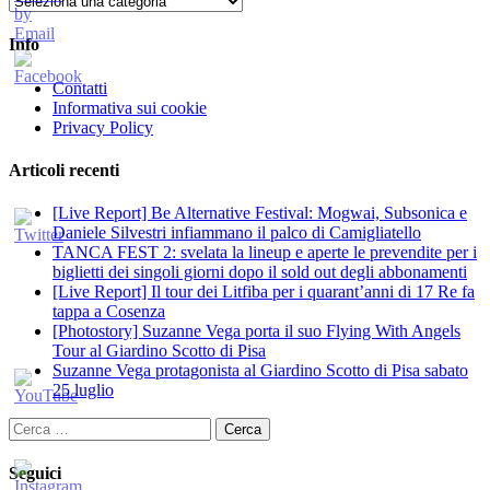
Info
Contatti
Informativa sui cookie
Privacy Policy
Articoli recenti
[Live Report] Be Alternative Festival: Mogwai, Subsonica e
Daniele Silvestri infiammano il palco di Camigliatello
TANCA FEST 2: svelata la lineup e aperte le prevendite per i
biglietti dei singoli giorni dopo il sold out degli abbonamenti
[Live Report] Il tour dei Litfiba per i quarant’anni di 17 Re fa
tappa a Cosenza
[Photostory] Suzanne Vega porta il suo Flying With Angels
Tour al Giardino Scotto di Pisa
Suzanne Vega protagonista al Giardino Scotto di Pisa sabato
25 luglio
Ricerca
per:
Seguici