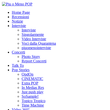
Home Page
Recensioni
Notizie
Interviste
Interviste
Singolarmente
Video Interviste
Voci dalla Quarantena
piuomenointerviste
Concerti
Photo Story
Report Concerti
Talk To
Pop Stories
QpdOn
CINEMATIC
Extra POP
In Medias Res
Just push play
SoSample!
Topico Tropico
Time Machine
Video 360°