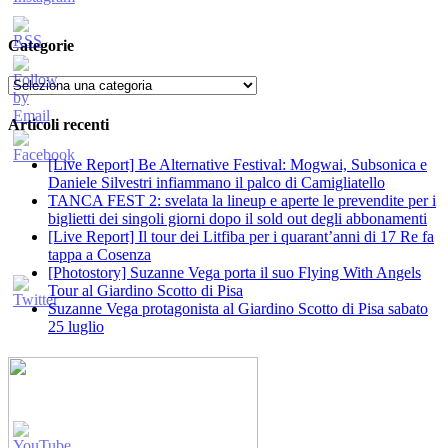
Categorie
Categorie
Articoli recenti
[Live Report] Be Alternative Festival: Mogwai, Subsonica e
Daniele Silvestri infiammano il palco di Camigliatello
TANCA FEST 2: svelata la lineup e aperte le prevendite per i
biglietti dei singoli giorni dopo il sold out degli abbonamenti
[Live Report] Il tour dei Litfiba per i quarant’anni di 17 Re fa
tappa a Cosenza
[Photostory] Suzanne Vega porta il suo Flying With Angels
Tour al Giardino Scotto di Pisa
Suzanne Vega protagonista al Giardino Scotto di Pisa sabato
25 luglio