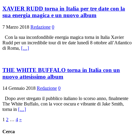
XAVIER RUDD torna in Italia per tre date con la
sua energia magica e un nuovo album
7 Marzo 2018
Redazione
0
Con la sua inconfondibile energia magica torna in Italia Xavier
Rudd per un incredibile tour di tre date lunedì 8 ottobre all’Atlantico
di Roma,
[…]
THE WHITE BUFFALO torna in Italia con un
nuovo attesissimo album
14 Gennaio 2018
Redazione
0
Dopo aver stregato il pubblico italiano lo scorso anno, finalmente
The White Buffalo, con la voce oscura e vibrante di Jake Smith,
torna in
[…]
Paginazione
1
2
…
4
»
degli
Cerca