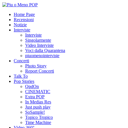
Home Page
Recensioni
Notizie
Interviste
Interviste
Singolarmente
Video Interviste
Voci dalla Quarantena
piuomenointerviste
Concerti
Photo Story
Report Concerti
Talk To
Pop Stories
QpdOn
CINEMATIC
Extra POP
In Medias Res
Just push play
SoSample!
Topico Tropico
Time Machine
Video 360°