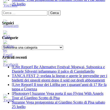
25 luglio
Ricerca
per:
Seguici
Categorie
Categorie
Articoli recenti
[Live Report] Be Alternative Festival: Mogwai, Subsonica e
Daniele Silvestri infiammano il palco di Camigliatello
TANCA FEST 2: svelata la lineup e aperte le prevendite per i
biglietti dei singoli giorni dopo il sold out degli abbonamenti
[Live Report] Il tour dei Litfiba per i quarant’anni di 17 Re fa
tappa a Cosenza
[Photostory] Suzanne Vega porta il suo Flying With Angels
Tour al Giardino Scotto di Pisa
Suzanne Vega protagonista al Giardino Scotto di Pisa sabato
25 luglio