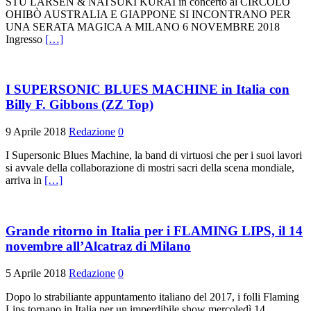
STU LARSEN & NATSUKI KURAI in concerto al CIRCOLO
OHIBÒ AUSTRALIA E GIAPPONE SI INCONTRANO PER
UNA SERATA MAGICA A MILANO 6 NOVEMBRE 2018
Ingresso
[…]
I SUPERSONIC BLUES MACHINE in Italia con
Billy F. Gibbons (ZZ Top)
9 Aprile 2018
Redazione
0
I Supersonic Blues Machine, la band di virtuosi che per i suoi lavori
si avvale della collaborazione di mostri sacri della scena mondiale,
arriva in
[…]
Grande ritorno in Italia per i FLAMING LIPS, il 14
novembre all’Alcatraz di Milano
5 Aprile 2018
Redazione
0
Dopo lo strabiliante appuntamento italiano del 2017, i folli Flaming
Lips tornano in Italia per un imperdibile show mercoledì 14