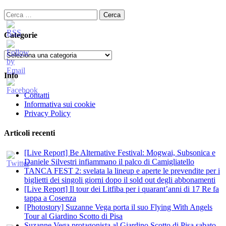
articoli
Ricerca
per:
Categorie
Categorie
Info
Contatti
Informativa sui cookie
Privacy Policy
Articoli recenti
[Live Report] Be Alternative Festival: Mogwai, Subsonica e
Daniele Silvestri infiammano il palco di Camigliatello
TANCA FEST 2: svelata la lineup e aperte le prevendite per i
biglietti dei singoli giorni dopo il sold out degli abbonamenti
[Live Report] Il tour dei Litfiba per i quarant’anni di 17 Re fa
tappa a Cosenza
[Photostory] Suzanne Vega porta il suo Flying With Angels
Tour al Giardino Scotto di Pisa
Suzanne Vega protagonista al Giardino Scotto di Pisa sabato