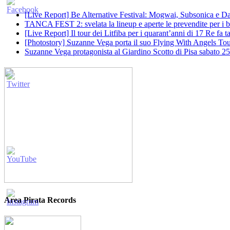
[Live Report] Be Alternative Festival: Mogwai, Subsonica e Dan
TANCA FEST 2: svelata la lineup e aperte le prevendite per i big
[Live Report] Il tour dei Litfiba per i quarant’anni di 17 Re fa
[Photostory] Suzanne Vega porta il suo Flying With Angels Tour
Suzanne Vega protagonista al Giardino Scotto di Pisa sabato 25
Area Pirata Records