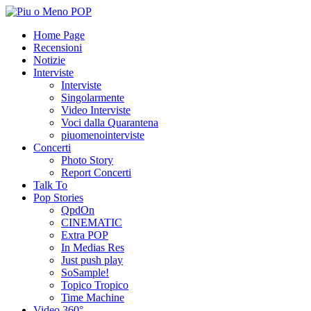
Home Page
Recensioni
Notizie
Interviste
Interviste
Singolarmente
Video Interviste
Voci dalla Quarantena
piuomenointerviste
Concerti
Photo Story
Report Concerti
Talk To
Pop Stories
QpdOn
CINEMATIC
Extra POP
In Medias Res
Just push play
SoSample!
Topico Tropico
Time Machine
Video 360°