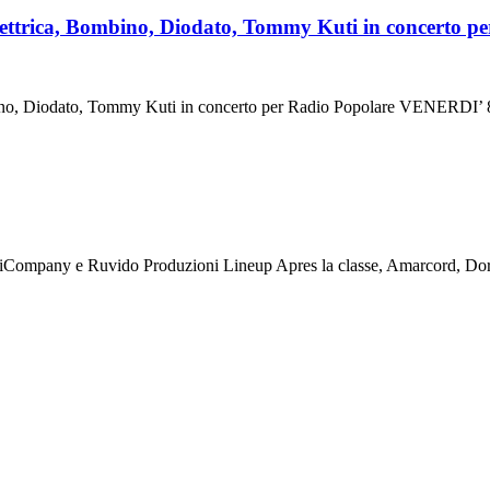
trica, Bombino, Diodato, Tommy Kuti in concerto pe
mbino, Diodato, Tommy Kuti in concerto per Radio Popolare VE
no iCompany e Ruvido Produzioni Lineup Apres la classe, Amarcord, Do