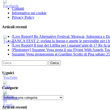
Contatti
Informativa sui cookie
Privacy Policy
Articoli recenti
[Live Report] Be Alternative Festival: Mogwai, Subsonica e Dan
TANCA FEST 2: svelata la lineup e aperte le prevendite per i big
[Live Report] Il tour dei Litfiba per i quarant’anni di 17 Re fa
[Photostory] Suzanne Vega porta il suo Flying With Angels Tour
Suzanne Vega protagonista al Giardino Scotto di Pisa sabato 25
Ricerca
per:
Seguici
Categorie
Categorie
Articoli recenti