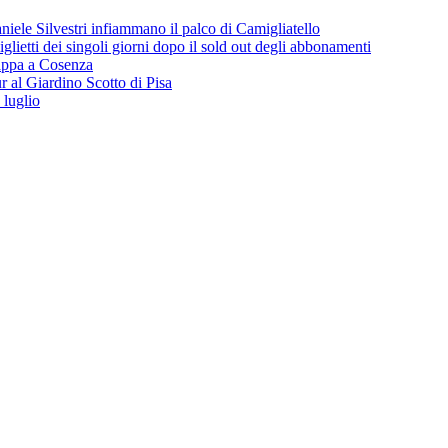
iele Silvestri infiammano il palco di Camigliatello
lietti dei singoli giorni dopo il sold out degli abbonamenti
 tappa a Cosenza
 al Giardino Scotto di Pisa
 luglio