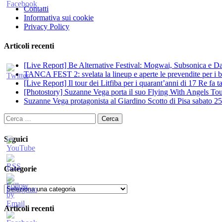
Contatti
Informativa sui cookie
Privacy Policy
Articoli recenti
[Live Report] Be Alternative Festival: Mogwai, Subsonica e Dan
TANCA FEST 2: svelata la lineup e aperte le prevendite per i big
[Live Report] Il tour dei Litfiba per i quarant’anni di 17 Re fa
[Photostory] Suzanne Vega porta il suo Flying With Angels Tour
Suzanne Vega protagonista al Giardino Scotto di Pisa sabato 25
Ricerca
per:
Seguici
Categorie
Categorie
Articoli recenti