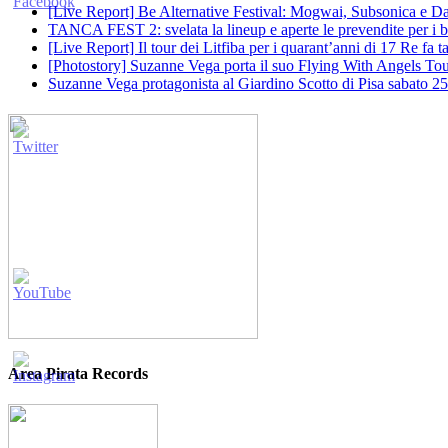
[Live Report] Be Alternative Festival: Mogwai, Subsonica e Dan
TANCA FEST 2: svelata la lineup e aperte le prevendite per i big
[Live Report] Il tour dei Litfiba per i quarant’anni di 17 Re fa
[Photostory] Suzanne Vega porta il suo Flying With Angels Tour
Suzanne Vega protagonista al Giardino Scotto di Pisa sabato 25
Area Pirata Records