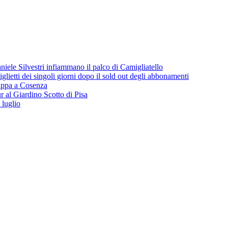
iele Silvestri infiammano il palco di Camigliatello
lietti dei singoli giorni dopo il sold out degli abbonamenti
 tappa a Cosenza
 al Giardino Scotto di Pisa
 luglio