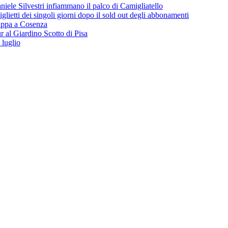
iele Silvestri infiammano il palco di Camigliatello
lietti dei singoli giorni dopo il sold out degli abbonamenti
 tappa a Cosenza
 al Giardino Scotto di Pisa
 luglio