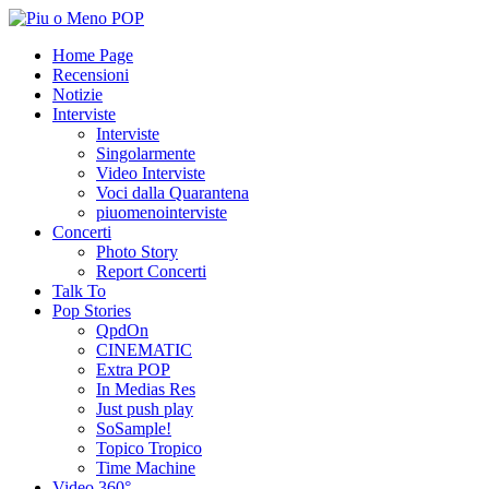
Home Page
Recensioni
Notizie
Interviste
Interviste
Singolarmente
Video Interviste
Voci dalla Quarantena
piuomenointerviste
Concerti
Photo Story
Report Concerti
Talk To
Pop Stories
QpdOn
CINEMATIC
Extra POP
In Medias Res
Just push play
SoSample!
Topico Tropico
Time Machine
Video 360°