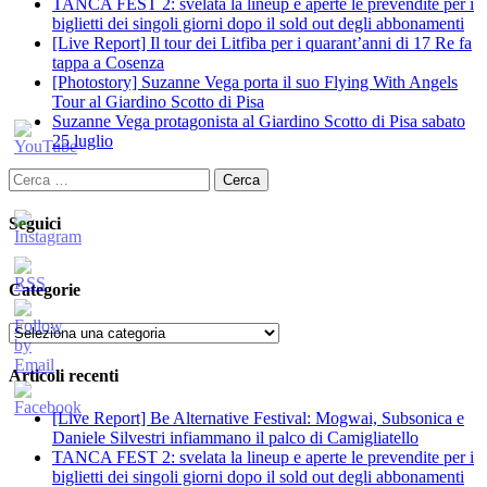
TANCA FEST 2: svelata la lineup e aperte le prevendite per i
biglietti dei singoli giorni dopo il sold out degli abbonamenti
[Live Report] Il tour dei Litfiba per i quarant’anni di 17 Re fa
tappa a Cosenza
[Photostory] Suzanne Vega porta il suo Flying With Angels
Tour al Giardino Scotto di Pisa
Suzanne Vega protagonista al Giardino Scotto di Pisa sabato
25 luglio
Ricerca
per:
Seguici
Categorie
Categorie
Articoli recenti
[Live Report] Be Alternative Festival: Mogwai, Subsonica e
Daniele Silvestri infiammano il palco di Camigliatello
TANCA FEST 2: svelata la lineup e aperte le prevendite per i
biglietti dei singoli giorni dopo il sold out degli abbonamenti