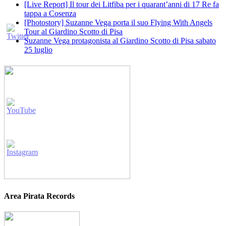
[Live Report] Il tour dei Litfiba per i quarant’anni di 17 Re fa
tappa a Cosenza
[Photostory] Suzanne Vega porta il suo Flying With Angels
Tour al Giardino Scotto di Pisa
Suzanne Vega protagonista al Giardino Scotto di Pisa sabato
25 luglio
Area Pirata Records