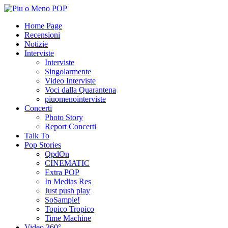
Home Page
Recensioni
Notizie
Interviste
Interviste
Singolarmente
Video Interviste
Voci dalla Quarantena
piuomenointerviste
Concerti
Photo Story
Report Concerti
Talk To
Pop Stories
QpdOn
CINEMATIC
Extra POP
In Medias Res
Just push play
SoSample!
Topico Tropico
Time Machine
Video 360°