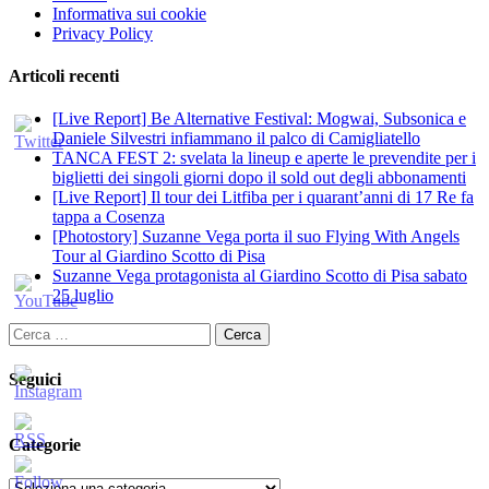
Informativa sui cookie
Privacy Policy
Articoli recenti
[Live Report] Be Alternative Festival: Mogwai, Subsonica e
Daniele Silvestri infiammano il palco di Camigliatello
TANCA FEST 2: svelata la lineup e aperte le prevendite per i
biglietti dei singoli giorni dopo il sold out degli abbonamenti
[Live Report] Il tour dei Litfiba per i quarant’anni di 17 Re fa
tappa a Cosenza
[Photostory] Suzanne Vega porta il suo Flying With Angels
Tour al Giardino Scotto di Pisa
Suzanne Vega protagonista al Giardino Scotto di Pisa sabato
25 luglio
Ricerca
per:
Seguici
Categorie
Categorie