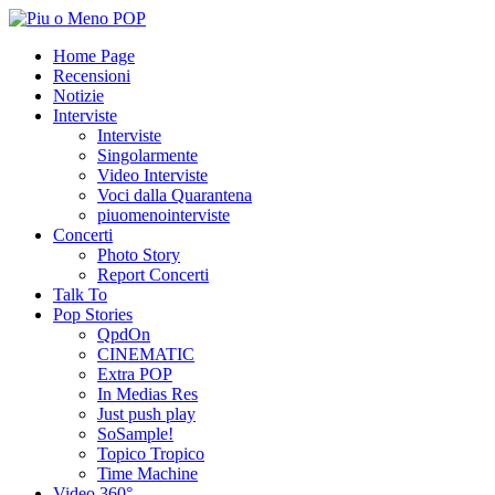
Home Page
Recensioni
Notizie
Interviste
Interviste
Singolarmente
Video Interviste
Voci dalla Quarantena
piuomenointerviste
Concerti
Photo Story
Report Concerti
Talk To
Pop Stories
QpdOn
CINEMATIC
Extra POP
In Medias Res
Just push play
SoSample!
Topico Tropico
Time Machine
Video 360°