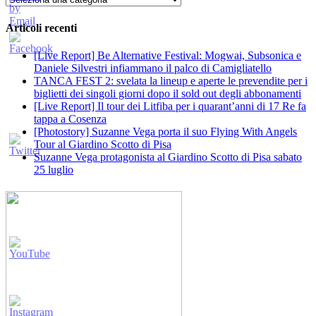
Articoli recenti
[Live Report] Be Alternative Festival: Mogwai, Subsonica e
Daniele Silvestri infiammano il palco di Camigliatello
TANCA FEST 2: svelata la lineup e aperte le prevendite per i
biglietti dei singoli giorni dopo il sold out degli abbonamenti
[Live Report] Il tour dei Litfiba per i quarant’anni di 17 Re fa
tappa a Cosenza
[Photostory] Suzanne Vega porta il suo Flying With Angels
Tour al Giardino Scotto di Pisa
Suzanne Vega protagonista al Giardino Scotto di Pisa sabato
25 luglio